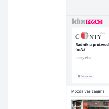
Voditelj poslovnice
Radnik u proizvod
salona namještaja (m/
(m/ž)
ž)
Kalea
Conty Plus
Više lokacija
Sarajevo
Možda vas zanima