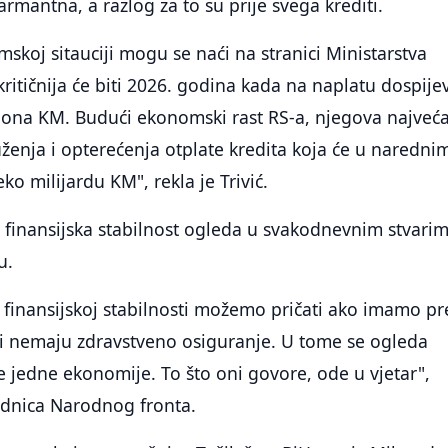
larmantna, a razlog za to su prije svega krediti.
mskoj sitauciji mogu se naći na stranici Ministarstva
kritičnija će biti 2026. godina kada na naplatu dospije
liona KM. Budući ekonomski rast RS-a, njegova najveć
uženja i opterećenja otplate kredita koja će u naredni
ko milijardu KM", rekla je Trivić.
e finansijska stabilnost ogleda u svakodnevnim stvari
u.
 finansijskoj stabilnosti možemo pričati ako imamo p
oji nemaju zdravstveno osiguranje. U tome se ogleda
je jedne ekonomije. To što oni govore, ode u vjetar",
ednica Narodnog fronta.