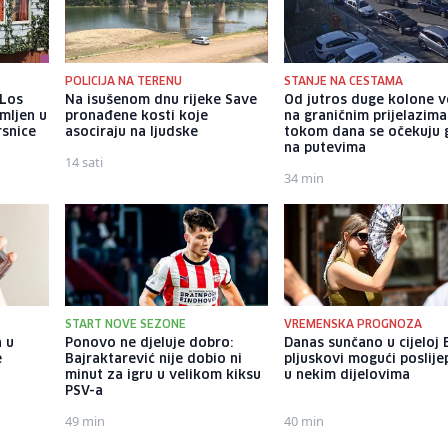
POLICIJA NA TERENU
STANJE NA CESTAMA
 Los
Na isušenom dnu rijeke Save
Od jutros duge kolone v
mljen u
pronađene kosti koje
na graničnim prijelazima
rsnice
asociraju na ljudske
tokom dana se očekuju 
na putevima
14 sati
34 min
START NOVE SEZONE
VREMENSKA PROGNOZA
 u
Ponovo ne djeluje dobro:
Danas sunčano u cijeloj 
e
Bajraktarević nije dobio ni
pljuskovi mogući poslij
minut za igru u velikom kiksu
u nekim dijelovima
PSV-a
49 min
40 min