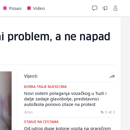
Posao
Video
čni problem, a ne napad
Vijesti
BORBA TRAJE MJESECIMA
Novi sistem polaganja vozačkog u Tuzli i
dalje zadaje glavobolje, predstavnici
autoškola ponovo izlaze na protest
4min
0
0
STANJE NA CESTAMA
Od jutros duge kolone vozila na graničnim