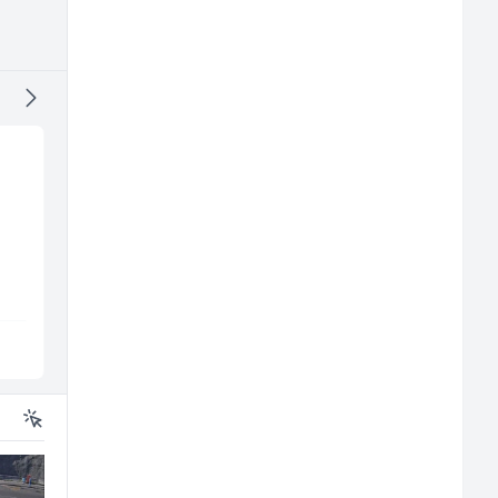
NK pomoćni radnik
Komercijalni
(m)
službenik (m/ž)
Mountain
Euro-Asfalt
Sarajevo
Više lokacija