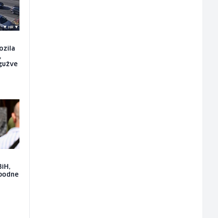
ozila
,
gužve
BiH,
epodne