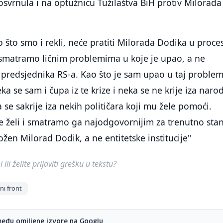
 osvrnula i na optužnicu Tužilaštva BiH protiv Milorada
o što smo i rekli, neće pratiti Milorada Dodika u proce
 smatramo ličnim problemima u koje je upao, a ne
redsjednika RS-a. Kao što je sam upao u taj problem
ka se sam i čupa iz te krize i neka se ne krije iza naro
 se sakrije iza nekih političara koji mu žele pomoći.
e želi i smatramo ga najodgovornijim za trenutno stan
ožen Milorad Dodik, a ne entitetske institucije"
ili želite prijaviti grešku u tekstu?
ni front
među omiljene izvore na Googlu