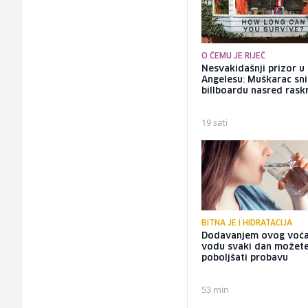
O ČEMU JE RIJEČ
Nesvakidašnji prizor u
Angelesu: Muškarac sni
billboardu nasred rask
19 sati
BITNA JE I HIDRATACIJA
Dodavanjem ovog voća
vodu svaki dan možet
poboljšati probavu
53 min