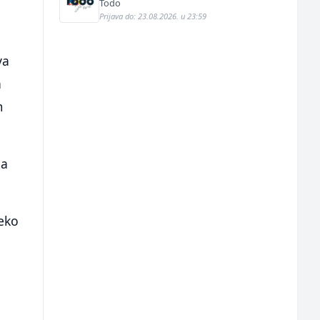
(m/ž)
Todo
Prijava do: 23.08.2026. u 23:59
va
a
m
ma
reko