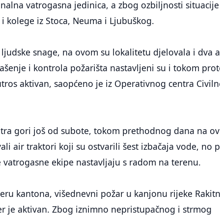
nalna vatrogasna jedinica, a zbog ozbiljnosti situacije
 i kolege iz Stoca, Neuma i Ljubuškog.
 ljudske snage, na ovom su lokalitetu djelovala i dva a
ašenje i kontrola požarišta nastavljeni su i tokom prot
jutros aktivan, saopćeno je iz Operativnog centra Civil
vatra gori još od subote, tokom prethodnog dana na 
ali air traktori koji su ostvarili šest izbačaja vode, no 
 te vatrogasne ekipe nastavljaju s radom na terenu.
everu kantona, višednevni požar u kanjonu rijeke Rakitn
er je aktivan. Zbog iznimno nepristupačnog i strmog