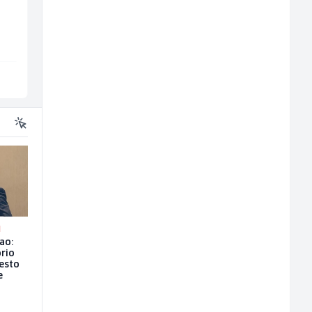
klimatizacije (m)
Interclima
Mountain
Sarajevo
Sarajevo
N
ao:
rio
esto
e