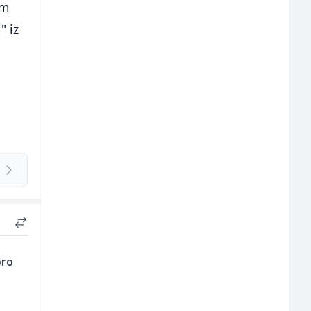
om
" iz
oro