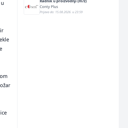
Radnik u proizvodnji (m/ž)
 u
Conty Plus
Prijava do: 15.08.2026. u 23:59
ir
ekle
ne
ovom
požar
ice