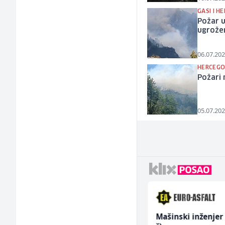
GASI I H
Požar u
ugrože
06.07.202
HERCEGO
Požari 
05.07.202
Vozač autobusa (m/ž)
Mašinski inženjer