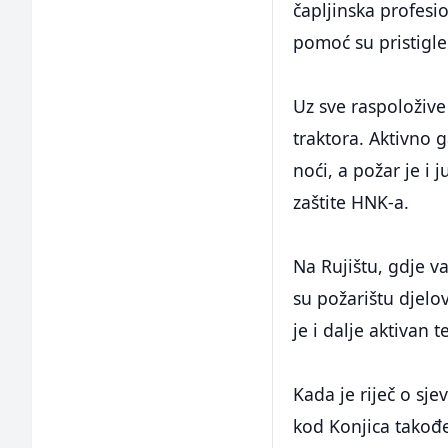
čapljinska profesio
pomoć su pristigle
Uz sve raspoložive
traktora. Aktivno g
noći, a požar je i 
zaštite HNK-a.
Na Rujištu, gdje 
su požarištu djelov
je i dalje aktivan
Kada je riječ o sj
kod Konjica takođ