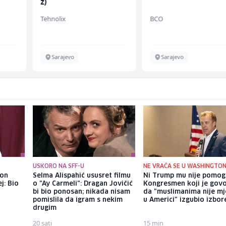
ž)
Tehnolix
BCO
Sarajevo
Sarajevo
USKORO NA SFF-U
NE VRAĆA SE U WASHINGTO
kon
Selma Alispahić ususret filmu
Ni Trump mu nije pomog
j: Bio
o "Ay Carmeli": Dragan Jovičić
Kongresmen koji je govo
bi bio ponosan; nikada nisam
da "muslimanima nije mj
pomislila da igram s nekim
u Americi" izgubio izbor
drugim
20 sati
15 min