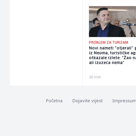
PROBLEM ZA TURIZAM
Novi nameti "otjerali" 
iz Neuma, turističke ag
otkazale izlete: "Žao n
ali izuzeća nema"
26 min
Dojavite vijest
Impressu
Početna