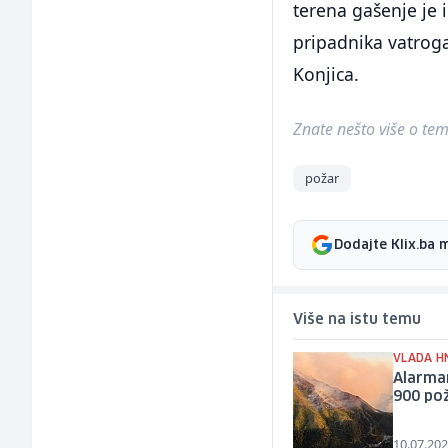
terena gašenje je 
pripadnika vatroga
Konjica.
Znate nešto više o temi 
požar
Dodajte Klix.ba 
Više na istu temu
VLADA H
Alarman
900 pož
10.07.202