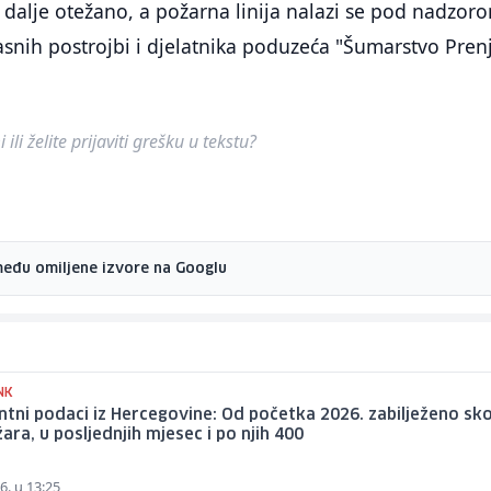
i dalje otežano, a požarna linija nalazi se pod nadzor
snih postrojbi i djelatnika poduzeća "Šumarstvo Prenj
ili želite prijaviti grešku u tekstu?
među omiljene izvore na Googlu
NK
tni podaci iz Hercegovine: Od početka 2026. zabilježeno sk
ara, u posljednjih mjesec i po njih 400
6. u 13:25