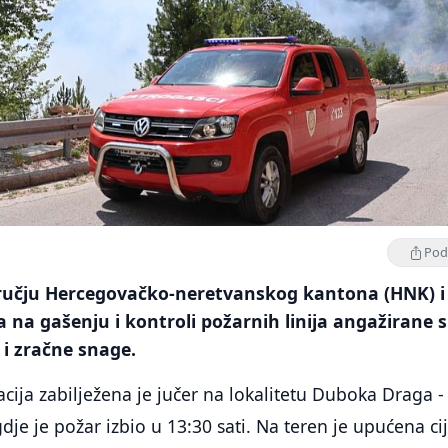
Podi
ručju Hercegovačko-neretvanskog kantona (HNK) i
 a na gašenju i kontroli požarnih linija angažirane 
i zračne snage.
acija zabilježena je jučer na lokalitetu Duboka Draga -
gdje je požar izbio u 13:30 sati. Na teren je upućena ci