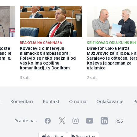
REAKCIJA NA GRANNASA
KRITIKOVAO ODLUKU NS BIH
goste
Kovačević o intervjuu
Direktor CSR-a Mirza
encije
njemačkog ambasadora:
Muzurović za Klix.ba: FK
am je,
Pojavio se neko snažniji od
Sarajevo je oštećen, ter
vas ko ima ozbiljnu
Koševa je spreman za
komunikaciju s Dodikom
utakmice
3 sata
2 sata
m
Komentari
Kontakt
O nama
Oglašavanje
P
Facebook
YouTube
LinkedIn
Twitter
Instagram
RSS
Pratite nas
App Store
Google Play