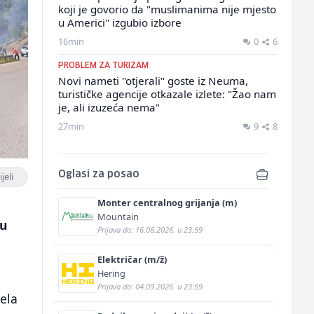
koji je govorio da "muslimanima nije mjesto
u Americi" izgubio izbore
16min
0
6
PROBLEM ZA TURIZAM
Novi nameti "otjerali" goste iz Neuma,
turističke agencije otkazale izlete: "Žao nam
je, ali izuzeća nema"
27min
9
8
Oglasi za posao
jeli
Monter centralnog grijanja (m)
Mountain
su
Prijava do: 16.08.2026. u 23:59
Električar (m/ž)
Hering
Prijava do: 04.09.2026. u 23:59
jela