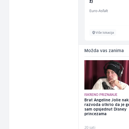
ž)
Travel-Trans
Euro-Asfalt
Sarajevo
Više lokacija
Možda vas zanima
ISKRENO PRIZNANJE
Brat Angeline Jolie na
razvoda otkrio da je ge
sam opsjednut Disney
princezama
20 sati