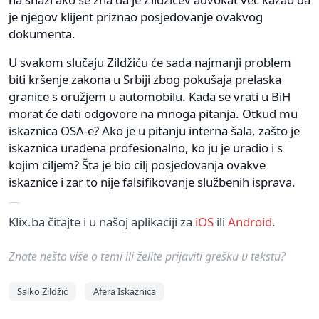
je njegov klijent priznao posjedovanje ovakvog
dokumenta.
U svakom slučaju Zildžiću će sada najmanji problem
biti kršenje zakona u Srbiji zbog pokušaja prelaska
granice s oružjem u automobilu. Kada se vrati u BiH
morat će dati odgovore na mnoga pitanja. Otkud mu
iskaznica OSA-e? Ako je u pitanju interna šala, zašto je
iskaznica urađena profesionalno, ko ju je uradio i s
kojim ciljem? Šta je bio cilj posjedovanja ovakve
iskaznice i zar to nije falsifikovanje službenih isprava.
Klix.ba čitajte i u našoj aplikaciji za
iOS
ili
Android
.
Znate nešto više o temi ili želite prijaviti grešku u tekstu?
Salko Zildžić
Afera Iskaznica