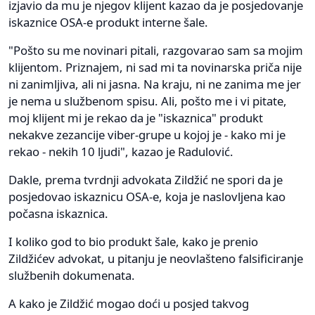
izjavio da mu je njegov klijent kazao da je posjedovanje
iskaznice OSA-e produkt interne šale.
"Pošto su me novinari pitali, razgovarao sam sa mojim
klijentom. Priznajem, ni sad mi ta novinarska priča nije
ni zanimljiva, ali ni jasna. Na kraju, ni ne zanima me jer
je nema u službenom spisu. Ali, pošto me i vi pitate,
moj klijent mi je rekao da je "iskaznica" produkt
nekakve zezancije viber-grupe u kojoj je - kako mi je
rekao - nekih 10 ljudi", kazao je Radulović.
Dakle, prema tvrdnji advokata Zildžić ne spori da je
posjedovao iskaznicu OSA-e, koja je naslovljena kao
počasna iskaznica.
I koliko god to bio produkt šale, kako je prenio
Zildžićev advokat, u pitanju je neovlašteno falsificiranje
službenih dokumenata.
A kako je Zildžić mogao doći u posjed takvog