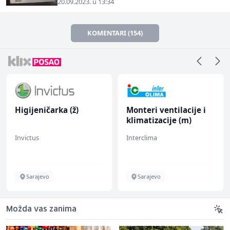
20.09.2023. u 13:34
KOMENTARI (154)
Higijeničarka (ž)
Monteri ventilacije i
klimatizacije (m)
Invictus
Interclima
Sarajevo
Sarajevo
Možda vas zanima