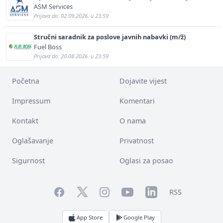
(m/ž)
ASM Services
Prijava do: 02.09.2026. u 23:59
Stručni saradnik za poslove javnih nabavki (m/ž)
Fuel Boss
Prijava do: 20.08.2026. u 23:59
Početna
Dojavite vijest
Impressum
Komentari
Kontakt
O nama
Oglašavanje
Privatnost
Sigurnost
Oglasi za posao
Facebook
YouTube
LinkedIn
Twitter
Instagram
RSS
App Store
Google Play