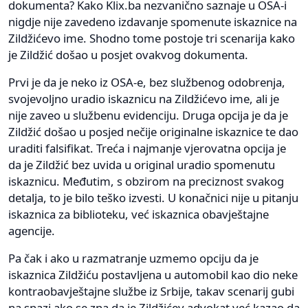
dokumenta? Kako Klix.ba nezvanično saznaje u OSA-i
nigdje nije zavedeno izdavanje spomenute iskaznice na
Zildžićevo ime. Shodno tome postoje tri scenarija kako
je Zildžić došao u posjet ovakvog dokumenta.
Prvi je da je neko iz OSA-e, bez službenog odobrenja,
svojevoljno uradio iskaznicu na Zildžićevo ime, ali je
nije zaveo u službenu evidenciju. Druga opcija je da je
Zildžić došao u posjed nečije originalne iskaznice te dao
uraditi falsifikat. Treća i najmanje vjerovatna opcija je
da je Zildžić bez uvida u original uradio spomenutu
iskaznicu. Međutim, s obzirom na preciznost svakog
detalja, to je bilo teško izvesti. U konačnici nije u pitanju
iskaznica za biblioteku, već iskaznica obavještajne
agencije.
Pa čak i ako u razmatranje uzmemo opciju da je
iskaznica Zildžiću postavljena u automobil kao dio neke
kontraobavještajne službe iz Srbije, takav scenarij gubi
na snazi ako se zna da je Zildžićev advokat već kazao da