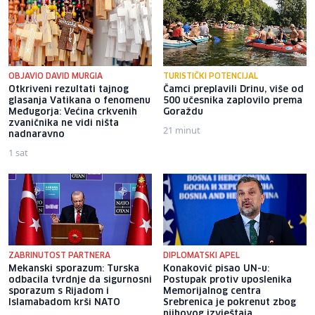
OBJAVIO DAVID MURGIA
TURISTIČKI POTENCIJAL
Otkriveni rezultati tajnog
Čamci preplavili Drinu, više od
glasanja Vatikana o fenomenu
500 učesnika zaplovilo prema
Međugorja: Većina crkvenih
Goraždu
zvaničnika ne vidi ništa
21 minut
nadnaravno
1 sat
ZABRINUTOST PARTNERA
DIPLOMATSKI APEL
Mekanski sporazum: Turska
Konaković pisao UN-u:
odbacila tvrdnje da sigurnosni
Postupak protiv uposlenika
sporazum s Rijadom i
Memorijalnog centra
Islamabadom krši NATO
Srebrenica je pokrenut zbog
njihovog izvještaja