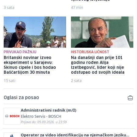
3 sata
47 min
PRIVUKAO PAŽNJU
HISTORIJSKA LIČNOST
Britanski novinar izveo
Na današnji dan prije 101
eksperiment u Sarajevu:
godinu rođen Alija
Skinuo cipele i bos hodao
Izetbegović, lider koji nije
Baščaršijom 30 minuta
odstupao od svojih ideala
15 sati
2 sata
Oglasi za posao
Administrativni radnik (m/ž)
Elektro Servis - BOSCH
Prijava do: 05.09.2026. u 23:59
Operater za video identifikaciju na njemačkom jeziku