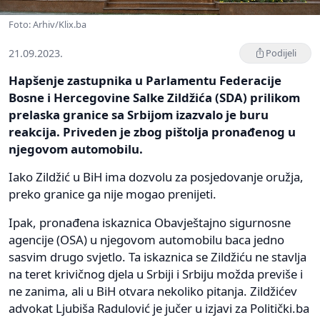
Foto: Arhiv/Klix.ba
21.09.2023.
Podijeli
Hapšenje zastupnika u Parlamentu Federacije
Bosne i Hercegovine Salke Zildžića (SDA) prilikom
prelaska granice sa Srbijom izazvalo je buru
reakcija. Priveden je zbog pištolja pronađenog u
njegovom automobilu.
Iako Zildžić u BiH ima dozvolu za posjedovanje oružja,
preko granice ga nije mogao prenijeti.
Ipak, pronađena iskaznica Obavještajno sigurnosne
agencije (OSA) u njegovom automobilu baca jedno
sasvim drugo svjetlo. Ta iskaznica se Zildžiću ne stavlja
na teret krivičnog djela u Srbiji i Srbiju možda previše i
ne zanima, ali u BiH otvara nekoliko pitanja. Zildžićev
advokat Ljubiša Radulović je jučer u izjavi za Politički.ba