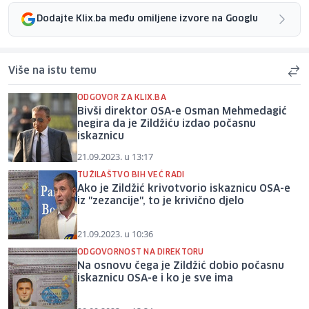
Dodajte Klix.ba među omiljene izvore na Googlu
Više na istu temu
ODGOVOR ZA KLIX.BA
Bivši direktor OSA-e Osman Mehmedagić
negira da je Zildžiću izdao počasnu
iskaznicu
21.09.2023. u 13:17
TUŽILAŠTVO BIH VEĆ RADI
Ako je Zildžić krivotvorio iskaznicu OSA-e
iz "zezancije", to je krivično djelo
21.09.2023. u 10:36
ODGOVORNOST NA DIREKTORU
Na osnovu čega je Zildžić dobio počasnu
iskaznicu OSA-e i ko je sve ima