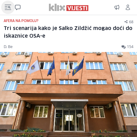
68
AFERA NA POMOLU?
Tri scenarija kako je Salko Zildžić mogao doći do
iskaznice OSA-e
D. Be
154