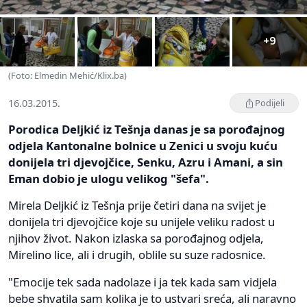
+9
(Foto: Elmedin Mehić/Klix.ba)
16.03.2015.
Podijeli
Porodica Deljkić iz Tešnja danas je sa porođajnog
odjela Kantonalne bolnice u Zenici u svoju kuću
donijela tri djevojčice, Senku, Azru i Amani, a sin
Eman dobio je ulogu velikog "šefa".
Mirela Deljkić iz Tešnja prije četiri dana na svijet je
donijela tri djevojčice koje su unijele veliku radost u
njihov život. Nakon izlaska sa porođajnog odjela,
Mirelino lice, ali i drugih, oblile su suze radosnice.
"Emocije tek sada nadolaze i ja tek kada sam vidjela
bebe shvatila sam kolika je to ustvari sreća, ali naravno