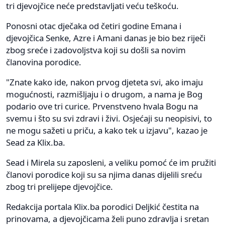
tri djevojčice neće predstavljati veću teškoću.
Ponosni otac dječaka od četiri godine Emana i
djevojčica Senke, Azre i Amani danas je bio bez riječi
zbog sreće i zadovoljstva koji su došli sa novim
članovina porodice.
"Znate kako ide, nakon prvog djeteta svi, ako imaju
mogućnosti, razmišljaju i o drugom, a nama je Bog
podario ove tri curice. Prvenstveno hvala Bogu na
svemu i što su svi zdravi i živi. Osjećaji su neopisivi, to
ne mogu sažeti u priču, a kako tek u izjavu", kazao je
Sead za Klix.ba.
Sead i Mirela su zaposleni, a veliku pomoć će im pružiti
članovi porodice koji su sa njima danas dijelili sreću
zbog tri prelijepe djevojčice.
Redakcija portala Klix.ba porodici Deljkić čestita na
prinovama, a djevojčicama želi puno zdravlja i sretan