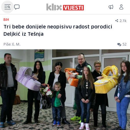
2.1k
BIH
Tri bebe donijele neopisivu radost porodici
Deljkić iz Tešnja
Piše: E. M.
52