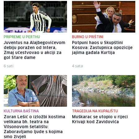
PRIPREME U PERTHU
BURNO U PRIŠTINI
Juventus na Alajbegovićevom
Potpuni haos u Skupštini
debiju poražen od Intera,
Kosova: Zastupnica opozicije
Zmaj učestvovao u akciji za
jajima gađala Kurtija
gol Stare dame
6 sati
4 sata
KULTURNA BAŠTINA
TRAGEDIJA NA KUPALIŠTU
Zoran Lešić o izložbi kostima
Muškarac se utopio u rijeci
velikana bh. teatra na
Krivaji kod Zavidovića
Vilsonovom šetalištu:
Zaboravljamo ljude s kojima
smo živjeli