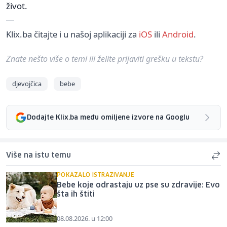
život.
Klix.ba čitajte i u našoj aplikaciji za
iOS
ili
Android
.
Znate nešto više o temi ili želite prijaviti grešku u tekstu?
djevojčica
bebe
Dodajte Klix.ba među omiljene izvore na Googlu
Više na istu temu
POKAZALO ISTRAŽIVANJE
Bebe koje odrastaju uz pse su zdravije: Evo
šta ih štiti
08.08.2026. u 12:00