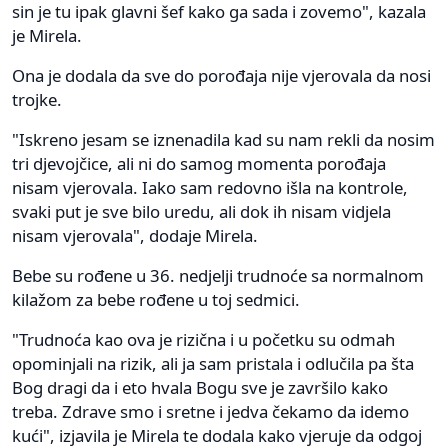
sin je tu ipak glavni šef kako ga sada i zovemo", kazala
je Mirela.
Ona je dodala da sve do porođaja nije vjerovala da nosi
trojke.
"Iskreno jesam se iznenadila kad su nam rekli da nosim
tri djevojčice, ali ni do samog momenta porođaja
nisam vjerovala. Iako sam redovno išla na kontrole,
svaki put je sve bilo uredu, ali dok ih nisam vidjela
nisam vjerovala", dodaje Mirela.
Bebe su rođene u 36. nedjelji trudnoće sa normalnom
kilažom za bebe rođene u toj sedmici.
"Trudnoća kao ova je rizična i u početku su odmah
opominjali na rizik, ali ja sam pristala i odlučila pa šta
Bog dragi da i eto hvala Bogu sve je završilo kako
treba. Zdrave smo i sretne i jedva čekamo da idemo
kući", izjavila je Mirela te dodala kako vjeruje da odgoj