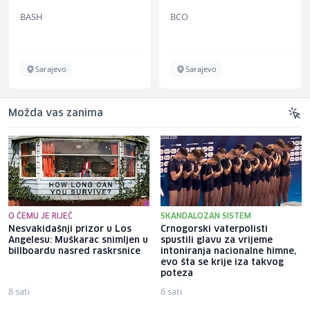
BASH
BCO
Sarajevo
Sarajevo
Možda vas zanima
O ČEMU JE RIJEČ
SKANDALOZAN SISTEM
Nesvakidašnji prizor u Los
Crnogorski vaterpolisti
Angelesu: Muškarac snimljen u
spustili glavu za vrijeme
billboardu nasred raskrsnice
intoniranja nacionalne himne,
evo šta se krije iza takvog
poteza
8 sati
6 sati