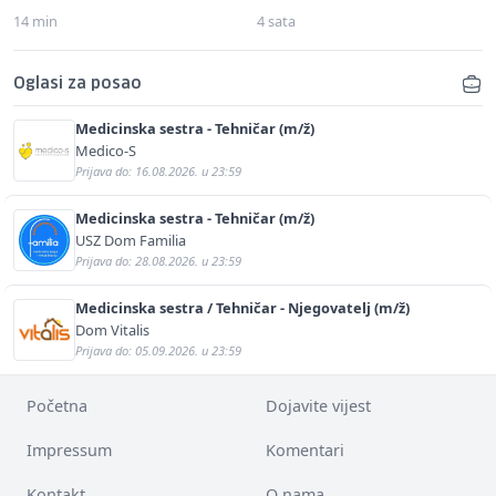
14 min
4 sata
Oglasi za posao
Medicinska sestra - Tehničar (m/ž)
Medico-S
Prijava do: 16.08.2026. u 23:59
Medicinska sestra - Tehničar (m/ž)
USZ Dom Familia
Prijava do: 28.08.2026. u 23:59
Medicinska sestra / Tehničar - Njegovatelj (m/ž)
Dom Vitalis
Prijava do: 05.09.2026. u 23:59
Početna
Dojavite vijest
Impressum
Komentari
Kontakt
O nama