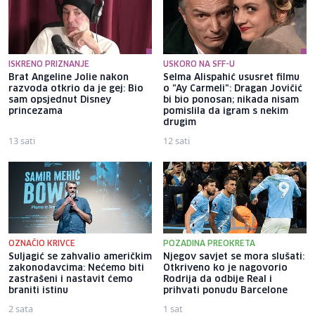
ISKRENO PRIZNANJE
USKORO NA SFF-U
Brat Angeline Jolie nakon
Selma Alispahić ususret filmu
razvoda otkrio da je gej: Bio
o "Ay Carmeli": Dragan Jovičić
sam opsjednut Disney
bi bio ponosan; nikada nisam
princezama
pomislila da igram s nekim
drugim
13 sati
12 sati
OZNAČIO KRIVCE
POZADINA PREOKRETA
Suljagić se zahvalio američkim
Njegov savjet se mora slušati:
zakonodavcima: Nećemo biti
Otkriveno ko je nagovorio
zastrašeni i nastavit ćemo
Rodrija da odbije Real i
braniti istinu
prihvati ponudu Barcelone
2 sata
1 sat