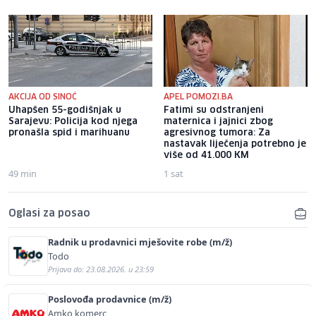
AKCIJA OD SINOĆ
APEL POMOZI.BA
Uhapšen 55-godišnjak u
Fatimi su odstranjeni
Sarajevu: Policija kod njega
maternica i jajnici zbog
pronašla spid i marihuanu
agresivnog tumora: Za
nastavak liječenja potrebno je
više od 41.000 KM
49 min
1 sat
Oglasi za posao
Radnik u prodavnici mješovite robe (m/ž)
Todo
Prijava do: 23.08.2026. u 23:59
Poslovođa prodavnice (m/ž)
Amko komerc