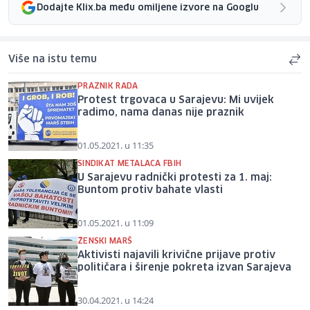
Dodajte Klix.ba među omiljene izvore na Googlu
Više na istu temu
PRAZNIK RADA
Protest trgovaca u Sarajevu: Mi uvijek
radimo, nama danas nije praznik
01.05.2021. u 11:35
SINDIKAT METALACA FBIH
U Sarajevu radnički protesti za 1. maj:
Buntom protiv bahate vlasti
01.05.2021. u 11:09
ŽENSKI MARŠ
Aktivisti najavili krivične prijave protiv
političara i širenje pokreta izvan Sarajeva
30.04.2021. u 14:24