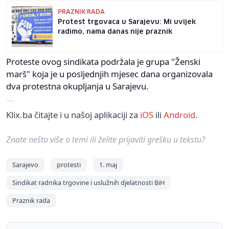
PRAZNIK RADA
Protest trgovaca u Sarajevu: Mi uvijek
radimo, nama danas nije praznik
Proteste ovog sindikata podržala je grupa "Ženski
marš" koja je u posljednjih mjesec dana organizovala
dva protestna okupljanja u Sarajevu.
Klix.ba čitajte i u našoj aplikaciji za
iOS
ili
Android
.
Znate nešto više o temi ili želite prijaviti grešku u tekstu?
Sarajevo
protesti
1. maj
Sindikat radnika trgovine i uslužnih djelatnosti BiH
Praznik rada