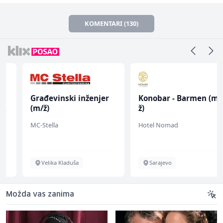
KOMENTARI (130)
Građevinski inženjer
Konobar - Barmen (m/
(m/ž)
ž)
MC-Stella
Hotel Nomad
Velika Kladuša
Sarajevo
Možda vas zanima