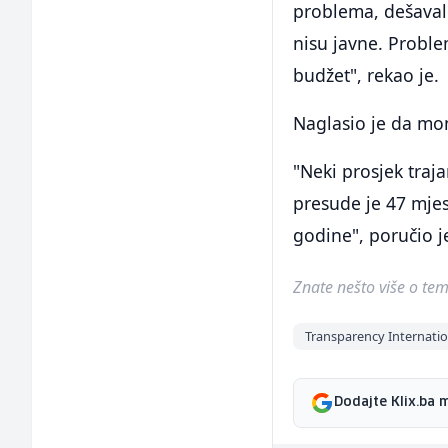
problema, dešaval
nisu javne. Proble
budžet", rekao je.
Naglasio je da mon
"Neki prosjek tra
presude je 47 mjes
godine", poručio j
Znate nešto više o temi 
Transparency Internatio
Dodajte Klix.ba 