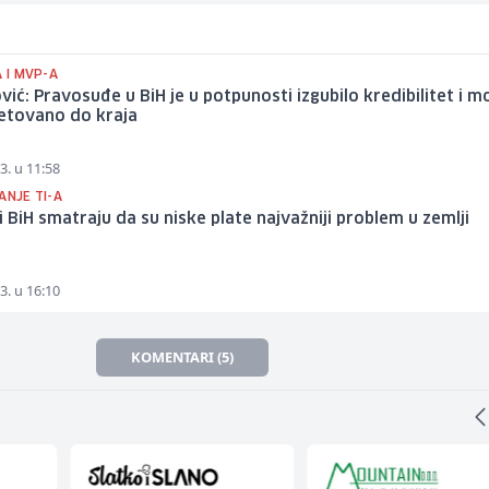
A I MVP-A
ić: Pravosuđe u BiH je u potpunosti izgubilo kredibilitet i m
setovano do kraja
3. u 11:58
ANJE TI-A
 BiH smatraju da su niske plate najvažniji problem u zemlji
3. u 16:10
KOMENTARI (5)