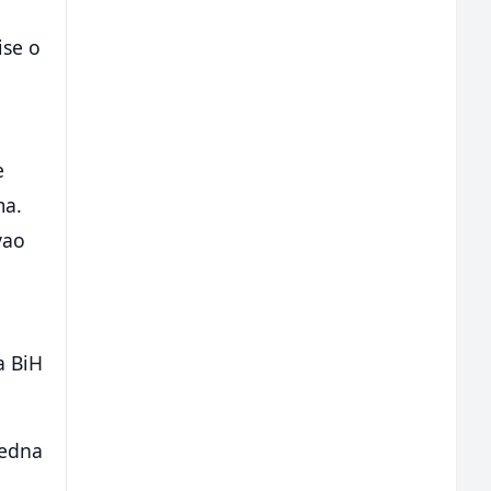
ise o
e
ma.
vao
a BiH
jedna