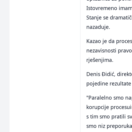
Istovremeno imamo
Stanje se dramatič
nazaduje.
Kazao je da procesu
nezavisnosti pravo
rješenjima.
Denis Đidić, direk
pojedine rezultate 
"Paralelno smo na
korupcije procesuir
s tim smo pratili s
smo niz preporuka.