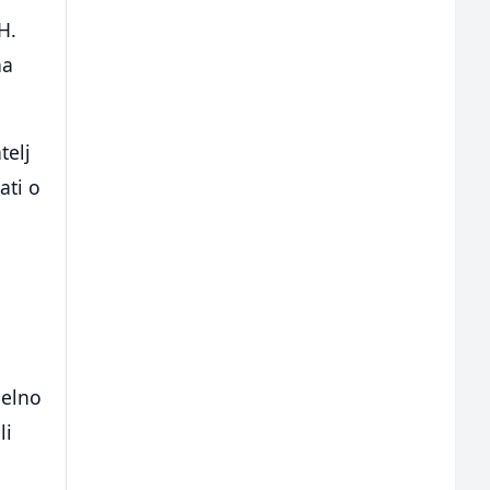
H.
na
telj
ati o
lelno
li