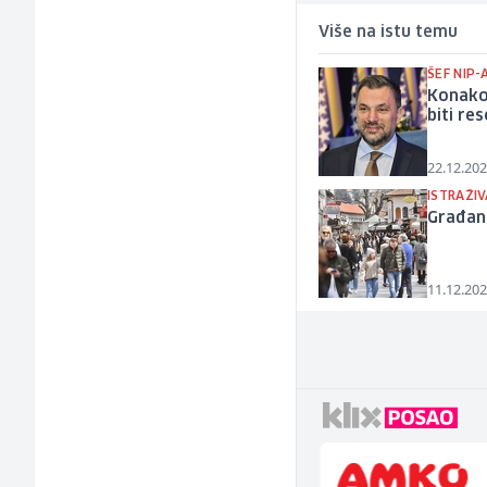
Više na istu temu
ŠEF NIP-
Konakov
biti re
22.12.202
ISTRAŽIV
Građani
11.12.202