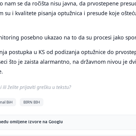
o nam se da ročišta nisu javna, da prvostepene presu
m su i kvalitete pisanja optužnica i presude koje ošteć
itoring posebno ukazao na to da su procesi jako spor
janja postupka u KS od podizanja optužnice do prvost
eci što je zaista alarmantno, na državnom nivou je dv
e.
ili želite prijaviti grešku u tekstu?
nal BiH
BIRN BIH
među omiljene izvore na Googlu