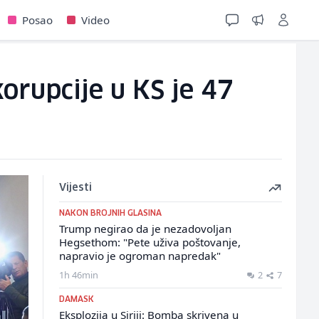
Posao
Video
korupcije u KS je 47
Vijesti
NAKON BROJNIH GLASINA
Trump negirao da je nezadovoljan
Hegsethom: "Pete uživa poštovanje,
napravio je ogroman napredak"
1h 46min
2
7
DAMASK
Eksplozija u Siriji: Bomba skrivena u