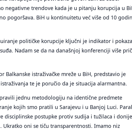
 negativne trendove kada je u pitanju korupcija u Bi
no pogoršava. BiH u kontinuitetu već više od 10 godi
iranje političke korupcije ključni je indikator i pokaza
suđa. Nadam se da na današnjoj konferenciji više prič
tor Balkanske istraživačke mreže u BiH, predstavio je
istraživanja te je poručio da je situacija alarmantna.
pravili jednu metodologiju na identične predmete
anje kojih smo pratili u Sarajevu i u Banjoj Luci. Para
ve disciplinske postupke protiv sudija i tužilaca i donije
 Ukratko oni se tiču transparentnosti. Imamo niz