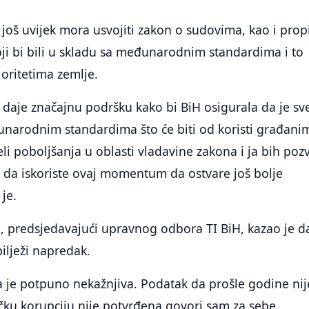
 još uvijek mora usvojiti zakon o sudovima, kao i prop
ji bi bili u skladu sa međunarodnim standardima i to
oritetima zemlje.
a daje značajnu podršku kako bi BiH osigurala da je sv
narodnim standardima što će biti od koristi građani
i poboljšanja u oblasti vladavine zakona i ja bih poz
re da iskoriste ovaj momentum da ostvare još bolje
 je.
, predsjedavajući upravnog odbora TI BiH, kazao je d
ilježi napredak.
ja je potpuno nekažnjiva. Podatak da prošle godine ni
ičku korupciju nije potvrđena govori sam za sebe.