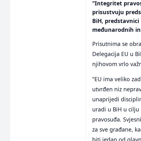
"Integritet pravo
prisustvuju predst
BiH, predstavnici
međunarodnih inst
Prisutnima se obra
Delegacija EU u Bi
njihovom vrlo važ
"EU ima veliko zad
utvrđen niz neprav
unaprijedi discipl
uradi u BiH u cilj
pravosuđa. Svjesni
za sve građane, kao
biti jedan od glavn