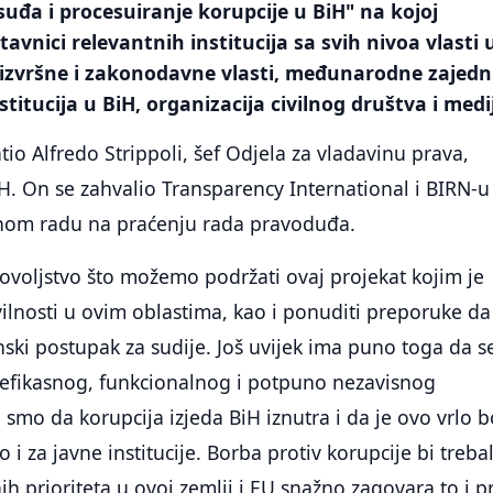
suđa i procesuiranje korupcije u BiH" na kojoj
avnici relevantnih institucija sa svih nivoa vlasti 
 izvršne i zakonodavne vlasti, međunarodne zajedni
itucija u BiH, organizacija civilnog društva i medi
tio Alfredo Strippoli, šef Odjela za vladavinu prava,
H. On se zahvalio Transparency International i BIRN-u
nom radu na praćenju rada pravoduđa.
ovoljstvo što možemo podržati ovaj projekat kojim je
ilnosti u ovim oblastima, kao i ponuditi preporuke da
inski postupak za sudije. Još uvijek ima puno toga da s
u efikasnog, funkcionalnog i potpuno nezavisnog
 smo da korupcija izjeda BiH iznutra i da je ovo vrlo 
 i za javne institucije. Borba protiv korupcije bi treba
ih prioriteta u ovoj zemlji i EU snažno zagovara to i p