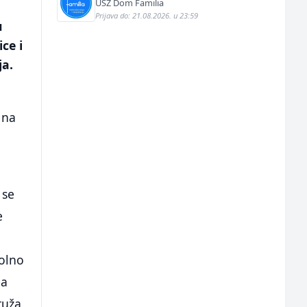
USZ Dom Familia
Prijava do: 21.08.2026. u 23:59
u
ce i
ja.
 na
 se
e
bolno
la
ruža