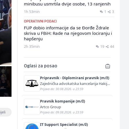
minibusu usmrtila dvije osobe, 13 ranjenih
1h 53min
1
3
OPERATIVNI PODACI
FUP dobio informacije da se Đorđe Ždrale
skriva u FBiH: Rade na njegovom lociranju i
hapšenju
2h 35min
19
44
Oglasi za posao
Pripravnik - Diplomirani pravnik (m/ž)
Zajednička advokatska kancelarija Hakija
Kurtović i Adis Kurtović
Prijava do: 30.08.2026. u 23:59
Pravnik kompanije (m/ž)
Artco Group
jeli
Prijava do: 09.08.2026. u 23:59
IT Support Specialist (m/ž)