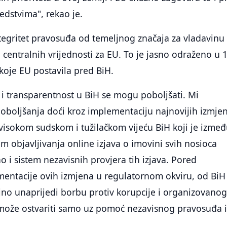
edstvima", rekao je.
ntegritet pravosuđa od temeljnog značaja za vladavinu
d centralnih vrijednosti za EU. To je jasno odraženo u 
 koje EU postavila pred BiH.
a i transparentnost u BiH se mogu poboljšati. Mi
boljšanja doći kroz implementaciju najnovijih izmjen
isokom sudskom i tužilačkom vijeću BiH koji je izme
em objavljivanja online izjava o imovini svih nosioca
o i sistem nezavisnih provjera tih izjava. Pored
mentacije ovih izmjena u regulatornom okviru, od BiH
jno unaprijedi borbu protiv korupcije i organizovano
e može ostvariti samo uz pomoć nezavisnog pravosuđa 