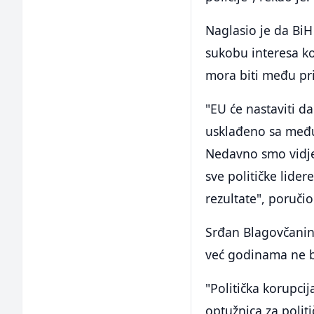
Naglasio je da BiH
sukobu interesa ko
mora biti među pri
"EU će nastaviti d
usklađeno sa među
Nedavno smo vidjel
sve političke lide
rezultate", poručio
Srđan Blagovčanin
već godinama ne b
"Politička korupci
optužnica za polit