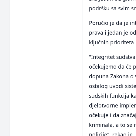
podršku sa svim sr
Poručio je da je i
prava i jedan je o
ključnih prioriteta
"Integritet sudstv
očekujemo da će po
dopuna Zakona o v
ostalog uvodi sist
sudskih funkcija ka
djelotvorne imple
očekuje i da znača
kriminala, a to s
policije", rekao je.