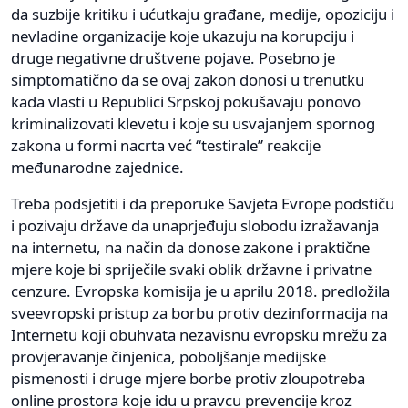
da suzbije kritiku i ućutkaju građane, medije, opoziciju i
nevladine organizacije koje ukazuju na korupciju i
druge negativne društvene pojave. Posebno je
simptomatično da se ovaj zakon donosi u trenutku
kada vlasti u Republici Srpskoj pokušavaju ponovo
kriminalizovati klevetu i koje su usvajanjem spornog
zakona u formi nacrta već “testirale” reakcije
međunarodne zajednice.
Treba podsjetiti i da preporuke Savjeta Evrope podstiču
i pozivaju države da unaprjeđuju slobodu izražavanja
na internetu, na način da donose zakone i praktične
mjere koje bi spriječile svaki oblik državne i privatne
cenzure. Evropska komisija je u aprilu 2018. predložila
sveevropski pristup za borbu protiv dezinformacija na
Internetu koji obuhvata nezavisnu evropsku mrežu za
provjeravanje činjenica, poboljšanje medijske
pismenosti i druge mjere borbe protiv zloupotreba
online prostora koje idu u pravcu prevencije kroz