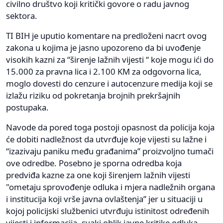
civilno društvo koji kritički govore o radu javnog
sektora.
TI BIH je uputio komentare na predloženi nacrt ovog
zakona u kojima je jasno upozoreno da bi uvođenje
visokih kazni za “širenje lažnih vijesti “ koje mogu ići do
15.000 za pravna lica i 2.100 KM za odgovorna lica,
moglo dovesti do cenzure i autocenzure medija koji se
izlažu riziku od pokretanja brojnih prekršajnih
postupaka.
Navode da pored toga postoji opasnost da policija koja
će dobiti nadležnost da utvrđuje koje vijesti su lažne i
“izazivaju paniku među građanima” proizvoljno tumači
ove odredbe. Posebno je sporna odredba koja
predviđa kazne za one koji širenjem lažnih vijesti
"ometaju sprovođenje odluka i mjera nadležnih organa
i institucija koji vrše javna ovlaštenja” jer u situaciji u
kojoj policijski službenici utvrđuju istinitost određenih
vijesti i informacija, svaki oblik javne kritike odluka