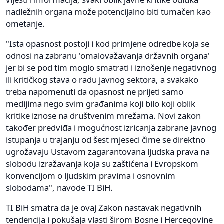
nadležnih organa može potencijalno biti tumačen kao
ometanje.
"Ista opasnost postoji i kod primjene odredbe koja se
odnosi na zabranu 'omalovažavanja državnih organa'
jer bi se pod tim moglo smatrati i iznošenje negativnog
ili kritičkog stava o radu javnog sektora, a svakako
treba napomenuti da opasnost ne prijeti samo
medijima nego svim građanima koji bilo koji oblik
kritike iznose na društvenim mrežama. Novi zakon
također predviđa i mogućnost izricanja zabrane javnog
istupanja u trajanju od šest mjeseci čime se direktno
ugrožavaju Ustavom zagarantovana ljudska prava na
slobodu izražavanja koja su zaštićena i Evropskom
konvencijom o ljudskim pravima i osnovnim
slobodama", navode TI BiH.
TI BiH smatra da je ovaj Zakon nastavak negativnih
tendencija i pokušaja vlasti širom Bosne i Hercegovine