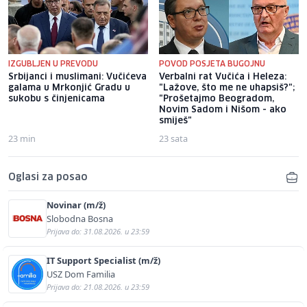
IZGUBLJEN U PREVODU
POVOD POSJETA BUGOJNU
Srbijanci i muslimani: Vučićeva
Verbalni rat Vučića i Heleza:
galama u Mrkonjić Gradu u
"Lažove, što me ne uhapsiš?";
sukobu s činjenicama
"Prošetajmo Beogradom,
Novim Sadom i Nišom - ako
smiješ"
23 min
23 sata
Oglasi za posao
Novinar (m/ž)
Slobodna Bosna
Prijava do: 31.08.2026. u 23:59
IT Support Specialist (m/ž)
USZ Dom Familia
Prijava do: 21.08.2026. u 23:59