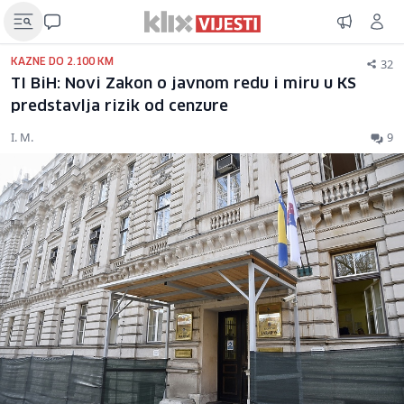
32
KAZNE DO 2.100 KM
TI BiH: Novi Zakon o javnom redu i miru u KS
predstavlja rizik od cenzure
I. M.
9