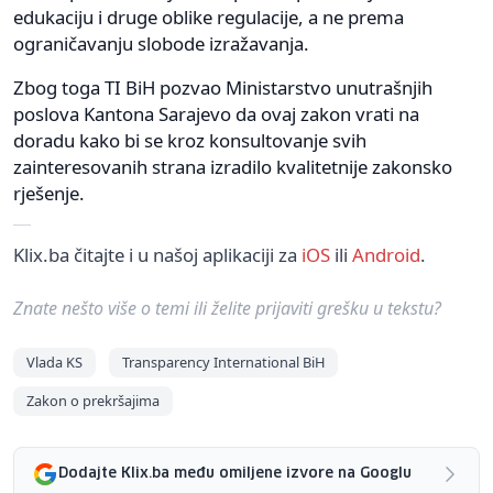
edukaciju i druge oblike regulacije, a ne prema
ograničavanju slobode izražavanja.
Zbog toga TI BiH pozvao Ministarstvo unutrašnjih
poslova Kantona Sarajevo da ovaj zakon vrati na
doradu kako bi se kroz konsultovanje svih
zainteresovanih strana izradilo kvalitetnije zakonsko
rješenje.
Klix.ba čitajte i u našoj aplikaciji za
iOS
ili
Android
.
Znate nešto više o temi ili želite prijaviti grešku u tekstu?
Vlada KS
Transparency International BiH
Zakon o prekršajima
Dodajte Klix.ba među omiljene izvore na Googlu