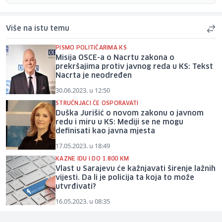
Više na istu temu
PISMO POLITIČARIMA KS
Misija OSCE-a o Nacrtu zakona o
prekršajima protiv javnog reda u KS: Tekst
Nacrta je neodređen
30.06.2023. u 12:50
STRUČNJACI ĆE OSPORAVATI
Duška Jurišić o novom zakonu o javnom
redu i miru u KS: Mediji se ne mogu
definisati kao javna mjesta
17.05.2023. u 18:49
KAZNE IDU I DO 1.800 KM
Vlast u Sarajevu će kažnjavati širenje lažnih
vijesti. Da li je policija ta koja to može
utvrđivati?
16.05.2023. u 08:35