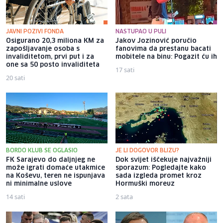
JAVNI POZIVI FONDA
NASTUPAO U PULI
Osigurano 20,3 miliona KM za
Jakov Jozinović poručio
zapošljavanje osoba s
fanovima da prestanu bacati
invaliditetom, prvi put i za
mobitele na binu: Pogazit ću ih
one sa 50 posto invaliditeta
17 sati
20 sati
BORDO KLUB SE OGLASIO
JE LI DOGOVOR BLIZU?
FK Sarajevo do daljnjeg ne
Dok svijet iščekuje najvažniji
može igrati domaće utakmice
sporazum: Pogledajte kako
na Koševu, teren ne ispunjava
sada izgleda promet kroz
ni minimalne uslove
Hormuški moreuz
14 sati
2 sata