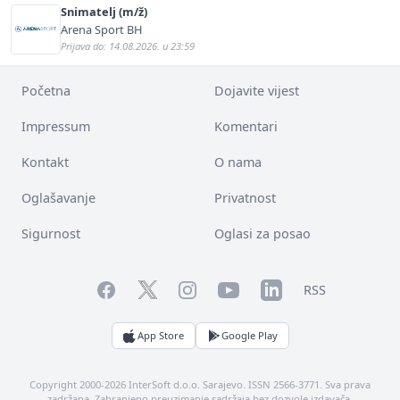
Snimatelj (m/ž)
Arena Sport BH
Prijava do: 14.08.2026. u 23:59
Početna
Dojavite vijest
Impressum
Komentari
Kontakt
O nama
Oglašavanje
Privatnost
Sigurnost
Oglasi za posao
Facebook
YouTube
LinkedIn
Twitter
Instagram
RSS
App Store
Google Play
Copyright 2000-2026 InterSoft d.o.o. Sarajevo. ISSN 2566-3771. Sva prava
zadržana. Zabranjeno preuzimanje sadržaja bez dozvole izdavača.