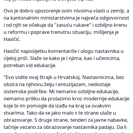
Ovo je dobro upozorenje svim nivoima vlasti u zemlji, a
na kantonalnim ministarstvima je najveća odgovornost
i od njih se očekuje da "zasuću rukave" i ozbiljno krenu
u reformu i poprave trenutnu situaciju, mišljenja je
Hasičić.
Hasičić naposljetku komentariše i ulogu nastavnika u
cijeloj priči. Slaže se kako je i njima, kao i učenicima,
potreban vid edukacije.
"Evo vidite ovaj štrajk u Hrvatskoj. Nastavnicima, bez
obzira na njihovu želju i entuzijazam, nedostaje
sistemske podrške. Mi nemamo ozbiljne edukacije,
nemamo priliku da prolazimo kroz modernije edukacije
koje bi im pomogle da izađu na kraj sa ovakvim
stvarima. Tako da se jako malo s te strane ulaže u
obrazovanje. S druge strane, tenderi za javne nabavke,
tačnije vezano za obrazovanje nastavnika padaju. Da li