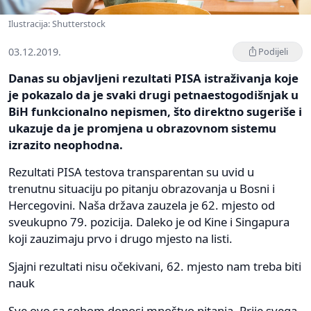
Ilustracija: Shutterstock
03.12.2019.
Podijeli
Danas su objavljeni rezultati PISA istraživanja koje
je pokazalo da je svaki drugi petnaestogodišnjak u
BiH funkcionalno nepismen, što direktno sugeriše i
ukazuje da je promjena u obrazovnom sistemu
izrazito neophodna.
Rezultati PISA testova transparentan su uvid u
trenutnu situaciju po pitanju obrazovanja u Bosni i
Hercegovini. Naša država zauzela je 62. mjesto od
sveukupno 79. pozicija. Daleko je od Kine i Singapura
koji zauzimaju prvo i drugo mjesto na listi.
Sjajni rezultati nisu očekivani, 62. mjesto nam treba biti
nauk
Sve ovo sa sobom donosi mnoštvo pitanja. Prije svega,