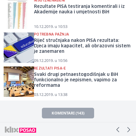
NISU IZNENAĐENI
Rezultate PISA testiranja komentirali i iz
Akademije nauka i umjetnosti BiH
10.12.2019. u 10:53
POTREBNA PAŽNJA
Riječ stručnjaka nakon PISA rezultata:
Djeca imaju kapacitet, ali obrazovni sistem
je zanemaren
09.12.2019. u 10:56
REZULTATI PISA-E
Svaki drugi petnaestogodišnjak u BiH
funkcionalno je nepismen, vapimo za
reformama
03.12.2019. u 13:38
KOMENTARI (143)