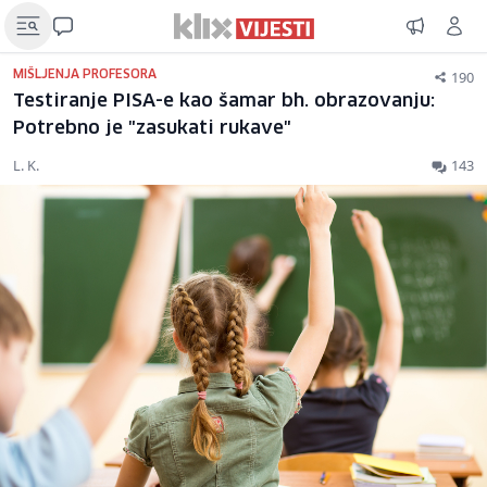
190
MIŠLJENJA PROFESORA
Testiranje PISA-e kao šamar bh. obrazovanju:
Potrebno je "zasukati rukave"
L. K.
143