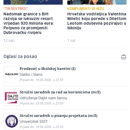
"TRI SESTRICE"
KOMPLIMENTI SE NIŽU
Nadomak granice s BiH
Hrvatska voditeljica Valentina
razvija se luksuzni resort
Miletić koju porede s Dilettom
vrijedan 920 miliona eura:
Leotom oduševila pozirajući u
Potpuno će promijeniti
bikiniju
Dubrovačku rivijeru
12 sati
1 sat
Oglasi za posao
Prodavač u školskoj kantini (ž)
Slatko i Slano
Prijava do: 19.08.2026. u 23:59
Stručni saradnik za rad sa korisnicima (m/ž)
Udruženje Dajte nam šansu
Prijava do: 20.08.2026. u 23:59
Stručni saradnik u pisanju projekata (m/ž)
Univerzitet SSST
Prijava do: 19.08.2026. u 23:59