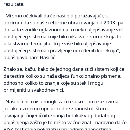
rezultate.
"Mi smo očekivali da će naši biti poražavajući, s
obzirom da su naše reforme obrazovanja od 2003. pa
do sada svodile uglavnom na to neko uljepšavanje već
postojećeg sistema i nije bilo nikakve reforme koja bi
bila stvarno temeljita. To je više bilo uljepšavanje
postojećeg sistema i pravljenje određenih korekcija",
objašnjava nam Hasičić.
Znalo se, kažu, kako će jednog dana stići sistem koji će
da testira koliko su naša djeca funkcionalno pismena,
odnosno koliko to znanje koje su stekli mogu
primijeniti u svakodnevnici.
"Naši učenici nisu mogli izaći u susret tim izazovima,
jer ako uzmemo npr. prirodne znanosti ili šturo
usvajanje činjeničnih znanja bez ikakvog dodatnog
pojašnjenja zašto je to nešto važno znati, naravno da će
PISA testiranje pokazati u prirodnim znanostima