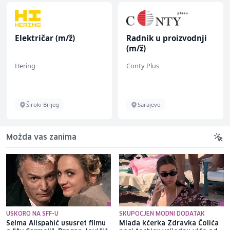
Električar (m/ž)
Radnik u proizvodnji
(m/ž)
Hering
Conty Plus
Široki Brijeg
Sarajevo
Možda vas zanima
USKORO NA SFF-U
SKUPOCJEN MODNI DODATAK
Selma Alispahić ususret filmu
Mlađa kćerka Zdravka Čolića