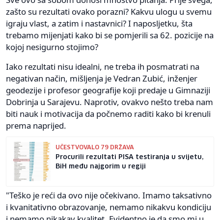
zašto su rezultati ovako porazni? Kakvu ulogu u svemu
igraju vlast, a zatim i nastavnici? I naposljetku, šta
trebamo mijenjati kako bi se pomjerili sa 62. pozicije na
kojoj nesigurno stojimo?
Iako rezultati nisu idealni, ne treba ih posmatrati na
negativan način, mišljenja je Vedran Zubić, inženjer
geodezije i profesor geografije koji predaje u Gimnaziji
Dobrinja u Sarajevu. Naprotiv, ovakvo nešto treba nam
biti nauk i motivacija da počnemo raditi kako bi krenuli
prema naprijed.
UČESTVOVALO 79 DRŽAVA
Procurili rezultati PISA testiranja u svijetu,
BiH među najgorim u regiji
"Teško je reći da ovo nije očekivano. Imamo taksativno
i kvanitativno obrazovanje, nemamo nikakvu kondiciju
i nemamo nikakav kvalitet. Evidentno je da smo mi u