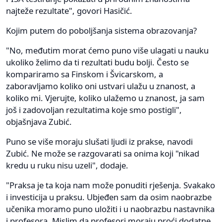
najteže rezultate", govori Hasičić.
Kojim putem do poboljšanja sistema obrazovanja?
"No, međutim morat ćemo puno više ulagati u nauku
ukoliko želimo da ti rezultati budu bolji. Često se
kompariramo sa Finskom i Švicarskom, a
zaboravljamo koliko oni ustvari ulažu u znanost, a
koliko mi. Vjerujte, koliko ulažemo u znanost, ja sam
još i zadovoljan rezultatima koje smo postigli",
objašnjava Zubić.
Puno se više moraju slušati ljudi iz prakse, navodi
Zubić. Ne može se razgovarati sa onima koji "nikad
kredu u ruku nisu uzeli", dodaje.
"Praksa je ta koja nam može ponuditi rješenja. Svakako
i investicija u praksu. Ubjeđen sam da osim naobrazbe
učenika moramo puno uložiti i u naobrazbu nastavnika
i profesora. Mislim da profesori moraju proći dodatne