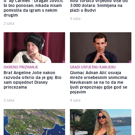
o "Ay Carmeli": Dragan Jovičić
nosi torbicu vrijednu više od
bi bio ponosan; nikada nisam
3.000 dolara: Snimljena na
pomislila da igram s nekim
plaži u Budvi
drugim
3 sata
2 sata
ISKRENO PRIZNANJE
GRADI USPJEŠNU KARIJERU
Brat Angeline Jolie nakon
Glumac Adnan Alić osvaja
razvoda otkrio da je gej: Bio
mreže urnebesnim snimcima:
sam opsjednut Disney
Navikavam se na to da me
princezama
ljudi prepoznaju gdje god se
pojavim
2 sata
4 sata