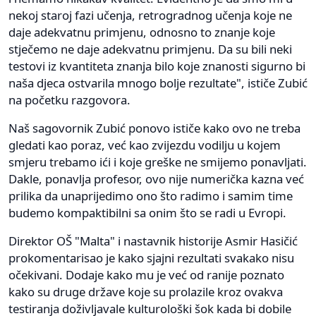
nekoj staroj fazi učenja, retrogradnog učenja koje ne
daje adekvatnu primjenu, odnosno to znanje koje
stječemo ne daje adekvatnu primjenu. Da su bili neki
testovi iz kvantiteta znanja bilo koje znanosti sigurno bi
naša djeca ostvarila mnogo bolje rezultate", ističe Zubić
na početku razgovora.
Naš sagovornik Zubić ponovo ističe kako ovo ne treba
gledati kao poraz, već kao zvijezdu vodilju u kojem
smjeru trebamo ići i koje greške ne smijemo ponavljati.
Dakle, ponavlja profesor, ovo nije numerička kazna već
prilika da unaprijedimo ono što radimo i samim time
budemo kompaktibilni sa onim što se radi u Evropi.
Direktor OŠ "Malta" i nastavnik historije Asmir Hasičić
prokomentarisao je kako sjajni rezultati svakako nisu
očekivani. Dodaje kako mu je već od ranije poznato
kako su druge države koje su prolazile kroz ovakva
testiranja doživljavale kulturološki šok kada bi dobile