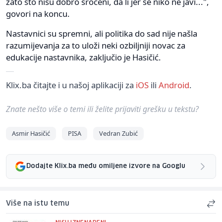
zato što nisu dobro sročeni, da li jer se niko ne javi...",
govori na koncu.
Nastavnici su spremni, ali politika do sad nije našla
razumijevanja za to uloži neki ozbiljniji novac za
edukacije nastavnika, zaključio je Hasičić.
Klix.ba čitajte i u našoj aplikaciji za
iOS
ili
Android
.
Znate nešto više o temi ili želite prijaviti grešku u tekstu?
Asmir Hasičić
PISA
Vedran Zubić
Dodajte Klix.ba među omiljene izvore na Googlu
Više na istu temu