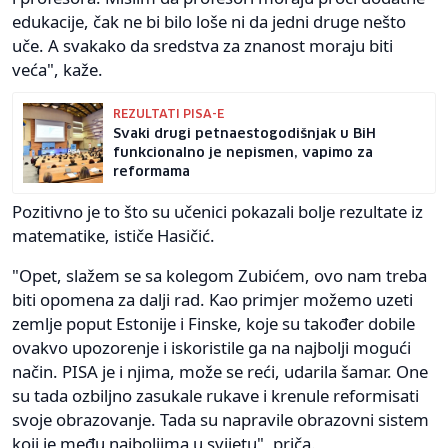
edukacije, čak ne bi bilo loše ni da jedni druge nešto
uče. A svakako da sredstva za znanost moraju biti
veća", kaže.
REZULTATI PISA-E
Svaki drugi petnaestogodišnjak u BiH
funkcionalno je nepismen, vapimo za
reformama
Pozitivno je to što su učenici pokazali bolje rezultate iz
matematike, ističe Hasičić.
"Opet, slažem se sa kolegom Zubićem, ovo nam treba
biti opomena za dalji rad. Kao primjer možemo uzeti
zemlje poput Estonije i Finske, koje su također dobile
ovakvo upozorenje i iskoristile ga na najbolji mogući
način. PISA je i njima, može se reći, udarila šamar. One
su tada ozbiljno zasukale rukave i krenule reformisati
svoje obrazovanje. Tada su napravile obrazovni sistem
koji je među najboljima u svijetu", priča.