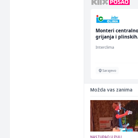
Hostesa (ž)
Monteri centraln
grijanja i plinskih
instalacija (m)
Bosnian House Restaurant
Interclima
Inostranstvo
Sarajevo
Možda vas zanima
NASTUPAO U PULI