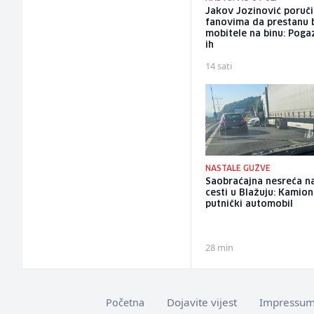
Jakov Jozinović poruč
fanovima da prestanu 
mobitele na binu: Pogaz
ih
14 sati
NASTALE GUŽVE
Saobraćajna nesreća n
cesti u Blažuju: Kamio
putnički automobil
28 min
Dojavite vijest
Impressu
Početna