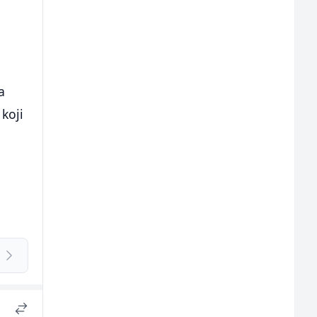
a
koji