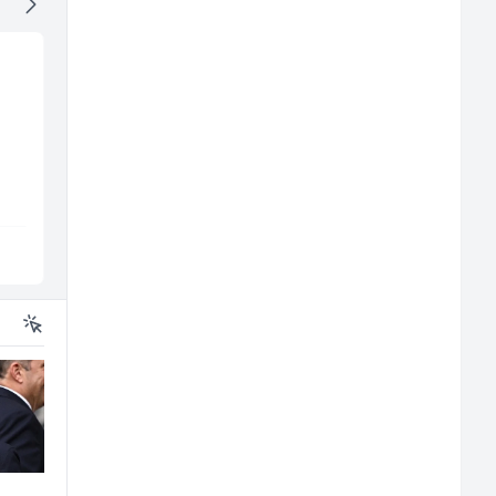
Kuhinjski pomoćnik
Električar - Radnik n
(m/ž)
tehničkom održavanj
m/
(m/ž)
Restoran Golf Klub
Amko komerc
Sarajevo
Sarajevo