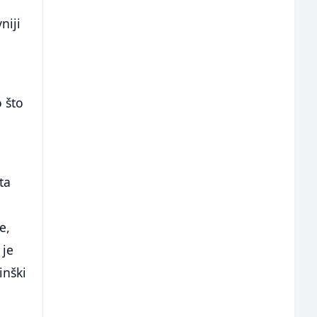
niji
o što
ta
e,
 je
inški