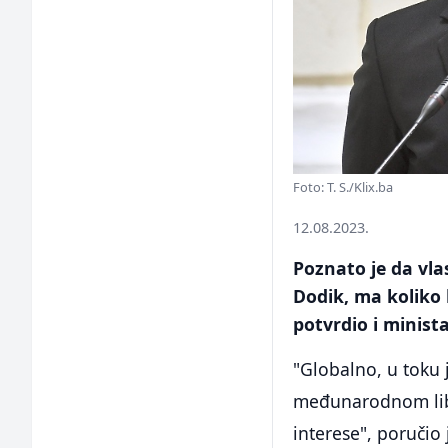
Foto: T. S./Klix.ba
12.08.2023.
Poznato je da vla
Dodik, ma koliko 
potvrdio i minista
"Globalno, u toku j
međunarodnom lib
interese", poručio 