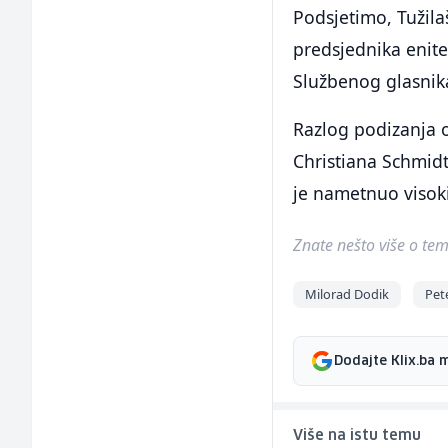
Podsjetimo, Tužila
predsjednika enite
Službenog glasnik
Razlog podizanja o
Christiana Schmidt
je nametnuo visoki
Znate nešto više o temi 
Milorad Dodik
Pete
Dodajte Klix.ba 
Više na istu temu