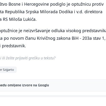
štvo Bosne i Hercegovine podiglo je optužnicu protiv
ta Republika Srpska Milorada Dodika i v.d. direktora
a RS Miloša Lukića.
ptužnice je neizvršavanje odluka visokog predstavnik
a po novom članu Krivičnog zakona BiH - 203a stav 1, 
 predstavnik.
ili želite prijaviti grešku u tekstu?
r Szijjarto
među omiljene izvore na Googlu