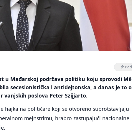
Podi
st u Mađarskoj podržava politiku koju sprovodi Mi
bila secesionistička i antidejtonska, a danas je to 
r vanjskih poslova Peter Szijjarto.
e hajka na političare koji se otvoreno suprotstavljaju
eralnom mejnstrimu, hrabro zastupajući nacionalne
je.