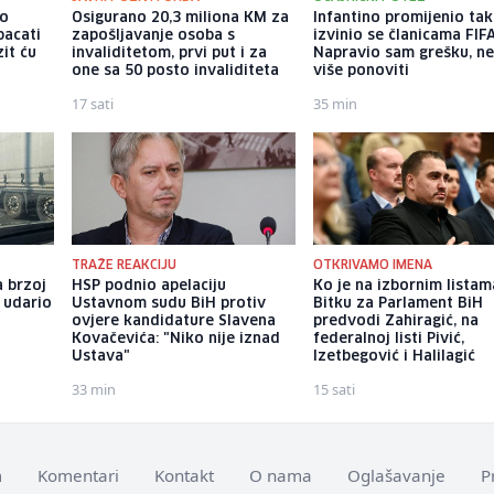
io
Osigurano 20,3 miliona KM za
Infantino promijenio tak
bacati
zapošljavanje osoba s
izvinio se članicama FIFA
it ću
invaliditetom, prvi put i za
Napravio sam grešku, ne
one sa 50 posto invaliditeta
više ponoviti
17 sati
35 min
TRAŽE REAKCIJU
OTKRIVAMO IMENA
a brzoj
HSP podnio apelaciju
Ko je na izbornim listam
n udario
Ustavnom sudu BiH protiv
Bitku za Parlament BiH
ovjere kandidature Slavena
predvodi Zahiragić, na
Kovačevića: "Niko nije iznad
federalnoj listi Pivić,
Ustava"
Izetbegović i Halilagić
33 min
15 sati
m
Komentari
Kontakt
O nama
Oglašavanje
P