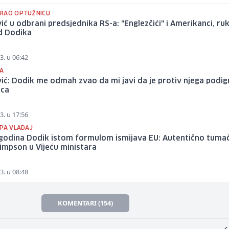
RAO OPTUŽNICU
ić u odbrani predsjednika RS-a: "Englezčići" i Amerikanci, ru
d Dodika
3. u 06:42
A
ić: Dodik me odmah zvao da mi javi da je protiv njega podi
ica
3. u 17:56
 PA VLADAJ
 godina Dodik istom formulom ismijava EU: Autentično tuma
Simpson u Vijeću ministara
3. u 08:48
KOMENTARI (154)