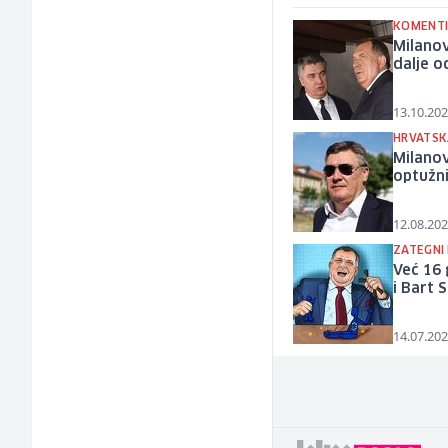
KOMENTI
Milanov
dalje o
13.10.202
HRVATSK
Milanov
optužn
12.08.202
ZATEGNI
Već 16
i Bart 
14.07.202