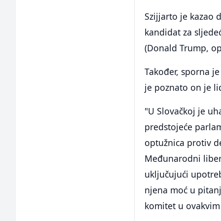
Szijjarto je kazao
kandidat za sljede
(Donald Trump, op.
Također, sporna je 
je poznato on je li
"U Slovačkoj je uh
predstojeće parlam
optužnica protiv d
Međunarodni libera
uključujući upotre
njena moć u pitanj
komitet u ovakvim 