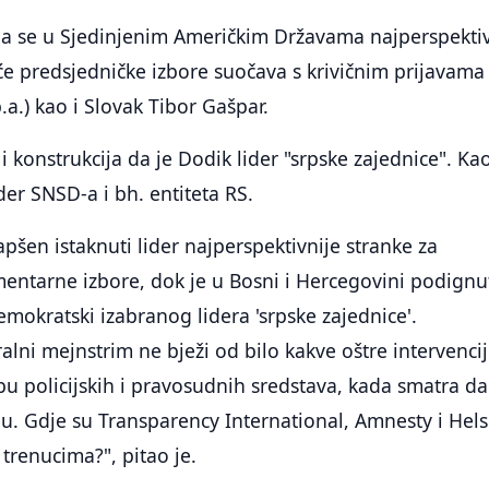
 da se u Sjedinjenim Američkim Državama najperspektiv
će predsjedničke izbore suočava s krivičnim prijavama
a.) kao i Slovak Tibor Gašpar.
i konstrukcija da je Dodik lider "srpske zajednice". Ka
der SNSD-a i bh. entiteta RS.
apšen istaknuti lider najperspektivnije stranke za
entarne izbore, dok je u Bosni i Hercegovini podignu
emokratski izabranog lidera 'srpske zajednice'.
lni mejnstrim ne bježi od bilo kakve oštre intervencij
bu policijskih i pravosudnih sredstava, kada smatra da
u. Gdje su Transparency International, Amnesty i Hels
trenucima?", pitao je.