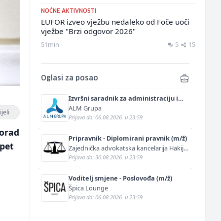
NOĆNE AKTIVNOSTI
EUFOR izveo vježbu nedaleko od Foče uoči
vježbe "Brzi odgovor 2026"
51min
5
15
Oglasi za posao
Izvršni saradnik za administraciju i
marketing (m/ž)
ALM Grupa
jeli
Prijava do: 06.08.2026. u 23:59
lorad
Pripravnik - Diplomirani pravnik (m/ž)
opet
Zajednička advokatska kancelarija Hakija
Kurtović i Adis Kurtović
Prijava do: 30.08.2026. u 23:59
Voditelj smjene - Poslovođa (m/ž)
Špica Lounge
Prijava do: 06.08.2026. u 23:59