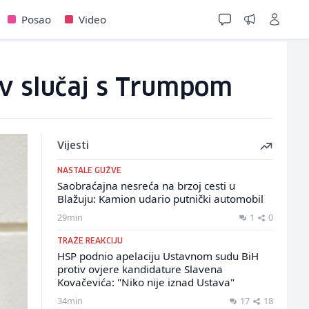
Posao
Video
ov slučaj s Trumpom
Vijesti
NASTALE GUŽVE
Saobraćajna nesreća na brzoj cesti u
Blažuju: Kamion udario putnički automobil
29min
1
0
TRAŽE REAKCIJU
HSP podnio apelaciju Ustavnom sudu BiH
protiv ovjere kandidature Slavena
Kovačevića: "Niko nije iznad Ustava"
34min
17
18