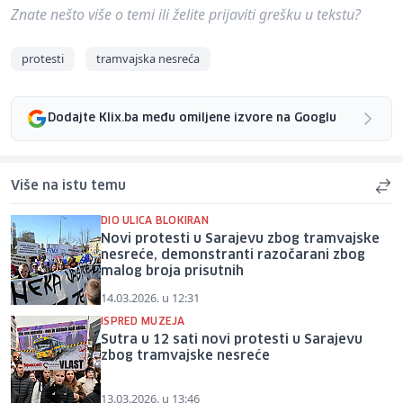
Znate nešto više o temi ili želite prijaviti grešku u tekstu?
protesti
tramvajska nesreća
Dodajte Klix.ba među omiljene izvore na Googlu
Više na istu temu
DIO ULICA BLOKIRAN
Novi protesti u Sarajevu zbog tramvajske
nesreće, demonstranti razočarani zbog
malog broja prisutnih
14.03.2026. u 12:31
ISPRED MUZEJA
Sutra u 12 sati novi protesti u Sarajevu
zbog tramvajske nesreće
13.03.2026. u 13:46