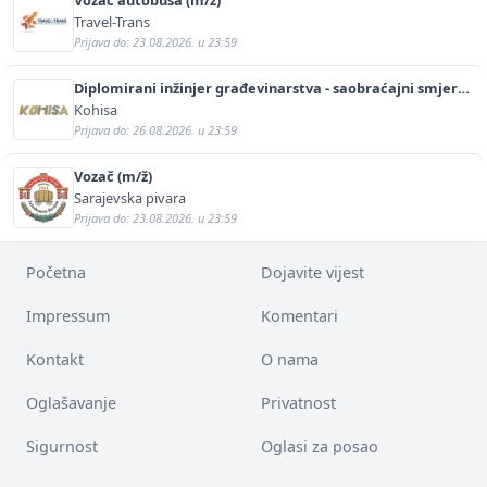
Travel-Trans
Prijava do: 23.08.2026. u 23:59
Diplomirani inžinjer građevinarstva - saobraćajni smjer
(m/ž)
Kohisa
Prijava do: 26.08.2026. u 23:59
Vozač (m/ž)
Sarajevska pivara
Prijava do: 23.08.2026. u 23:59
Početna
Dojavite vijest
Impressum
Komentari
Kontakt
O nama
Oglašavanje
Privatnost
Sigurnost
Oglasi za posao