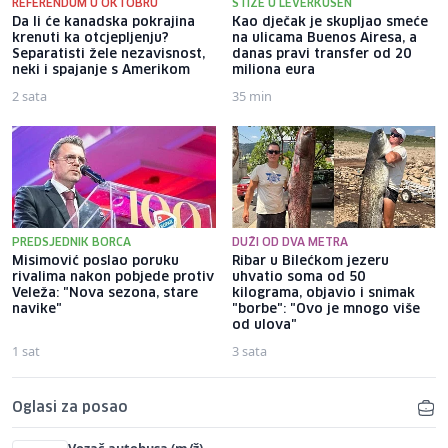
REFERENDUM U OKTOBRU
STIŽE U LEVERKUSEN
Da li će kanadska pokrajina
Kao dječak je skupljao smeće
krenuti ka otcjepljenju?
na ulicama Buenos Airesa, a
Separatisti žele nezavisnost,
danas pravi transfer od 20
neki i spajanje s Amerikom
miliona eura
2 sata
35 min
PREDSJEDNIK BORCA
DUŽI OD DVA METRA
Misimović poslao poruku
Ribar u Bilećkom jezeru
rivalima nakon pobjede protiv
uhvatio soma od 50
Veleža: "Nova sezona, stare
kilograma, objavio i snimak
navike"
"borbe": "Ovo je mnogo više
od ulova"
1 sat
3 sata
Oglasi za posao
Vozač autobusa (m/ž)