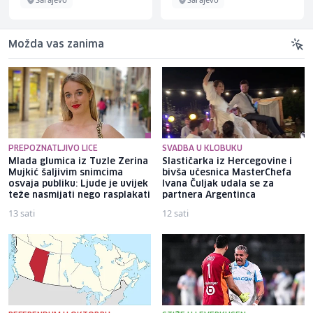
Možda vas zanima
PREPOZNATLJIVO LICE
SVADBA U KLOBUKU
Mlada glumica iz Tuzle Zerina
Slastičarka iz Hercegovine i
Mujkić šaljivim snimcima
bivša učesnica MasterChefa
osvaja publiku: Ljude je uvijek
Ivana Čuljak udala se za
teže nasmijati nego rasplakati
partnera Argentinca
13 sati
12 sati