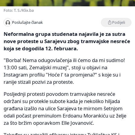
Foto: T. S./Klix.ba
Podijeli
Poslušajte članak
Neformalna grupa studenata najavila je za sutra
nove proteste u Sarajevu zbog tramvajske nesreće
koja se dogodila 12. februara.
"Borba! Nema odugovlačenja ili ćemo da mi sudimo!
13:00 sati, Zemaljski muzej", stoji u objavi na
Instagram profilu "Hoće l' ta promjena?" s koje su i
ranije stizali pozivi za proteste.
Posljednji protesti povodom tramvajske nesreće
održani su protekle subote kada je nekoliko hiljada
građana izašlo na ulice Sarajeva te mirnom šetnjom
odali počast preminulom Erdoanu Morankiću uz želje
za što bržim oporavkom Elle Jovanović.
Također su zatražili efikasnu istragu Tužilaštva KS i