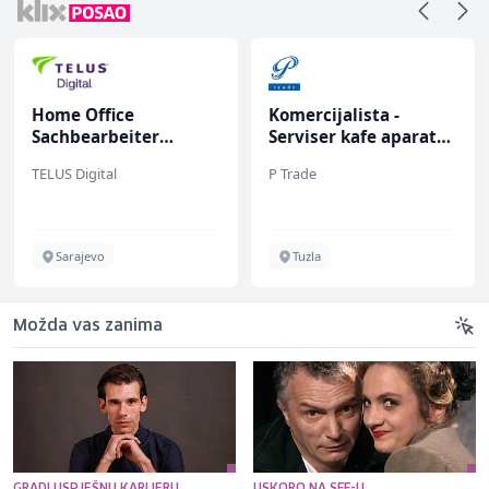
Komercijalista -
Konobar (m/ž)
Serviser kafe aparata
(m/ž)
P Trade
Mesna Industrija Gora
Tuzla
Sarajevo
Možda vas zanima
GRADI USPJEŠNU KARIJERU
USKORO NA SFF-U