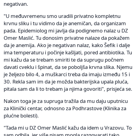
negativan.
"U međuvremenu smo uradili privatno kompletnu
krvnu sliku i tu vidimo da je anemičan, da organizam
pada. Epidemiolog mi javlja da podignemo nalaz u DZ
Omer Maslić. Tu donosim privatne nalaze da pokažem
da je anemija. Ako je negativan nalaz, kako Šefik i dalje
ima temperaturu i počinje kašljati, pored antibiotika. Tu
mi kažu da se trebam smiriti te da suprugu počnem
davati cveklu i špinat, da se poboljša krvna slika. Njemu
je željezo bilo 4, a muškarci treba da imaju između 15 i
30. Rekla sam im da je možda bakterijska upala pluća,
pitala sam da li to trebam ja njima govoriti", prisjeća se.
Nakon toga je za supruga tražila da mu daju uputnicu
za Klinički centar, odnosno za Podhrastove (Klinika za
plućne bolesti).
"Tada mi u DZ Omer Maslić kažu da idem u Vrazovu. To
sam odbila, jer više nisam mogla razgovarati tako,