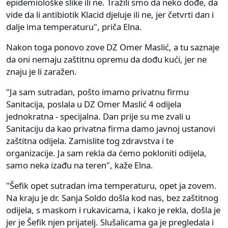
epidemiološke slike ili ne. Tražili smo da neko dođe, da
vide da li antibiotik Klacid djeluje ili ne, jer četvrti dan i
dalje ima temperaturu", priča Elna.
Nakon toga ponovo zove DZ Omer Maslić, a tu saznaje
da oni nemaju zaštitnu opremu da dođu kući, jer ne
znaju je li zaražen.
"Ja sam sutradan, pošto imamo privatnu firmu
Sanitacija, poslala u DZ Omer Maslić 4 odijela
jednokratna - specijalna. Dan prije su me zvali u
Sanitaciju da kao privatna firma damo javnoj ustanovi
zaštitna odijela. Zamislite tog zdravstva i te
organizacije. Ja sam rekla da ćemo pokloniti odijela,
samo neka izađu na teren", kaže Elna.
"Šefik opet sutradan ima temperaturu, opet ja zovem.
Na kraju je dr. Sanja Soldo došla kod nas, bez zaštitnog
odijela, s maskom i rukavicama, i kako je rekla, došla je
jer je Šefik njen prijatelj. Slušalicama ga je pregledala i