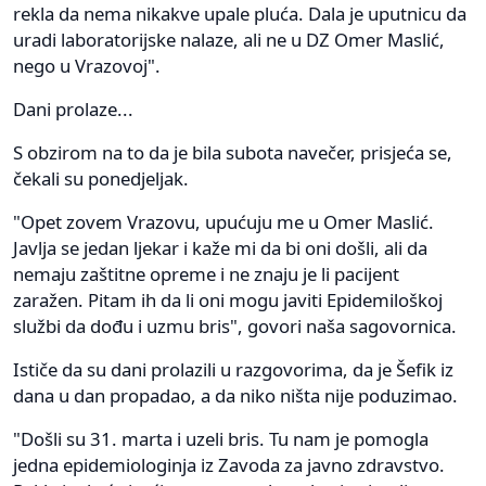
rekla da nema nikakve upale pluća. Dala je uputnicu da
uradi laboratorijske nalaze, ali ne u DZ Omer Maslić,
nego u Vrazovoj".
Dani prolaze...
S obzirom na to da je bila subota navečer, prisjeća se,
čekali su ponedjeljak.
"Opet zovem Vrazovu, upućuju me u Omer Maslić.
Javlja se jedan ljekar i kaže mi da bi oni došli, ali da
nemaju zaštitne opreme i ne znaju je li pacijent
zaražen. Pitam ih da li oni mogu javiti Epidemiloškoj
službi da dođu i uzmu bris", govori naša sagovornica.
Ističe da su dani prolazili u razgovorima, da je Šefik iz
dana u dan propadao, a da niko ništa nije poduzimao.
"Došli su 31. marta i uzeli bris. Tu nam je pomogla
jedna epidemiologinja iz Zavoda za javno zdravstvo.