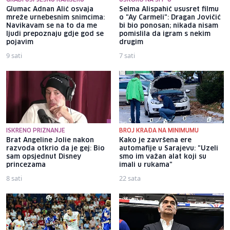
Glumac Adnan Alić osvaja
Selma Alispahić ususret filmu
mreže urnebesnim snimcima:
o "Ay Carmeli": Dragan Jovičić
Navikavam se na to da me
bi bio ponosan; nikada nisam
ljudi prepoznaju gdje god se
pomislila da igram s nekim
pojavim
drugim
9 sati
7 sati
ISKRENO PRIZNANJE
BROJ KRAĐA NA MINIMUMU
Brat Angeline Jolie nakon
Kako je završena ere
razvoda otkrio da je gej: Bio
automafije u Sarajevu: "Uzeli
sam opsjednut Disney
smo im važan alat koji su
princezama
imali u rukama"
8 sati
22 sata