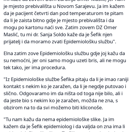
je mjesto prebivališta u Novom Sarajevu. Ja im kažem
da je pacijent četvrti dan pod temperaturom te pitam
da li je zaista bitno gdje je mjesto prebivališta i da
mogu po kartonu naći sve. Zatim zovem DZ Omer
Maslić, tu mi dr. Sanja Soldo kaže da je Šefik njen
prijatelj i da moramo zvati Epidemiološku službu".
Elna zatim zove Epidemiološku službu gdje joj kažu da
su nemoćni, jer oni samo mogu uzeti bris, ali ne mogu
tek tako, jer ima procedura.
"Iz Epidemiološke službe Šefika pitaju da li je imao raniji
kontakt s nekim ko je zaražen, da li je negdje putovao i
slično. Odgovaramo im da ništa od toga nije bilo, ali i
da jeste bio s nekim ko je zaražen, možda ne zna, s
obzirom na to da svi možemo biti kliconoše.
"Tu nam kažu da nema epidemiološke slike. Ja im
kažem da je Šefik epidemiolog i da valjda on zna ima li