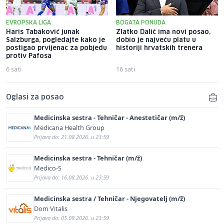
EVROPSKA LIGA
BOGATA PONUDA
Haris Tabaković junak
Zlatko Dalić ima novi posao,
Salzburga, pogledajte kako je
dobio je najveću platu u
postigao prvijenac za pobjedu
historiji hrvatskih trenera
protiv Pafosa
6 sati
16 sati
Oglasi za posao
Medicinska sestra - Tehničar - Anestetičar (m/ž)
Medicana Health Group
Prijava do: 21.08.2026. u 23:59
Medicinska sestra - Tehničar (m/ž)
Medico-S
Prijava do: 16.08.2026. u 23:59
Medicinska sestra / Tehničar - Njegovatelj (m/ž)
Dom Vitalis
Prijava do: 05.09.2026. u 23:59