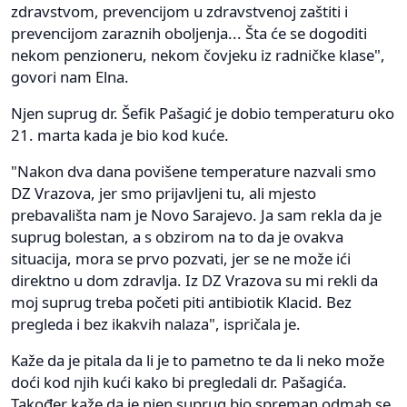
zdravstvom, prevencijom u zdravstvenoj zaštiti i
prevencijom zaraznih oboljenja... Šta će se dogoditi
nekom penzioneru, nekom čovjeku iz radničke klase",
govori nam Elna.
Njen suprug dr. Šefik Pašagić je dobio temperaturu oko
21. marta kada je bio kod kuće.
"Nakon dva dana povišene temperature nazvali smo
DZ Vrazova, jer smo prijavljeni tu, ali mjesto
prebavališta nam je Novo Sarajevo. Ja sam rekla da je
suprug bolestan, a s obzirom na to da je ovakva
situacija, mora se prvo pozvati, jer se ne može ići
direktno u dom zdravlja. Iz DZ Vrazova su mi rekli da
moj suprug treba početi piti antibiotik Klacid. Bez
pregleda i bez ikakvih nalaza", ispričala je.
Kaže da je pitala da li je to pametno te da li neko može
doći kod njih kući kako bi pregledali dr. Pašagića.
Također kaže da je njen suprug bio spreman odmah se