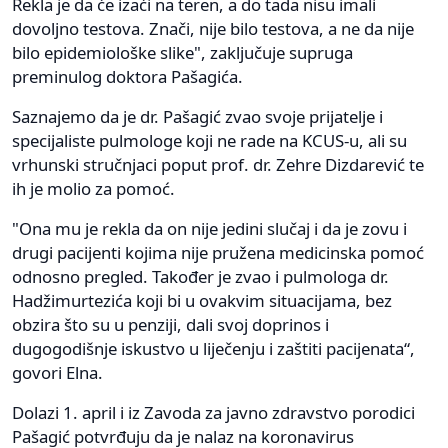
Rekla je da će izaći na teren, a do tada nisu imali
dovoljno testova. Znači, nije bilo testova, a ne da nije
bilo epidemiološke slike", zaključuje supruga
preminulog doktora Pašagića.
Saznajemo da je dr. Pašagić zvao svoje prijatelje i
specijaliste pulmologe koji ne rade na KCUS-u, ali su
vrhunski stručnjaci poput prof. dr. Zehre Dizdarević te
ih je molio za pomoć.
"Ona mu je rekla da on nije jedini slučaj i da je zovu i
drugi pacijenti kojima nije pružena medicinska pomoć
odnosno pregled. Također je zvao i pulmologa dr.
Hadžimurtezića koji bi u ovakvim situacijama, bez
obzira što su u penziji, dali svoj doprinos i
dugogodišnje iskustvo u liječenju i zaštiti pacijenata“,
govori Elna.
Dolazi 1. april i iz Zavoda za javno zdravstvo porodici
Pašagić potvrđuju da je nalaz na koronavirus