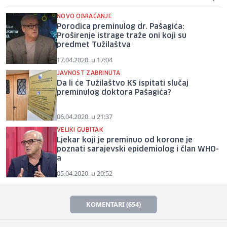
NOVO OBRAĆANJE
Porodica preminulog dr. Pašagića:
Proširenje istrage traže oni koji su
predmet Tužilaštva
17.04.2020. u 17:04
JAVNOST ZABRINUTA
Da li će Tužilaštvo KS ispitati slučaj
preminulog doktora Pašagića?
06.04.2020. u 21:37
VELIKI GUBITAK
Ljekar koji je preminuo od korone je
poznati sarajevski epidemiolog i član WHO-
a
05.04.2020. u 20:52
KOMENTARI (654)