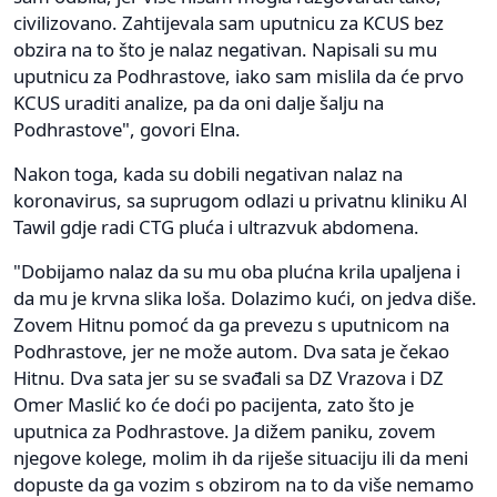
civilizovano. Zahtijevala sam uputnicu za KCUS bez
obzira na to što je nalaz negativan. Napisali su mu
uputnicu za Podhrastove, iako sam mislila da će prvo
KCUS uraditi analize, pa da oni dalje šalju na
Podhrastove", govori Elna.
Nakon toga, kada su dobili negativan nalaz na
koronavirus, sa suprugom odlazi u privatnu kliniku Al
Tawil gdje radi CTG pluća i ultrazvuk abdomena.
"Dobijamo nalaz da su mu oba plućna krila upaljena i
da mu je krvna slika loša. Dolazimo kući, on jedva diše.
Zovem Hitnu pomoć da ga prevezu s uputnicom na
Podhrastove, jer ne može autom. Dva sata je čekao
Hitnu. Dva sata jer su se svađali sa DZ Vrazova i DZ
Omer Maslić ko će doći po pacijenta, zato što je
uputnica za Podhrastove. Ja dižem paniku, zovem
njegove kolege, molim ih da riješe situaciju ili da meni
dopuste da ga vozim s obzirom na to da više nemamo