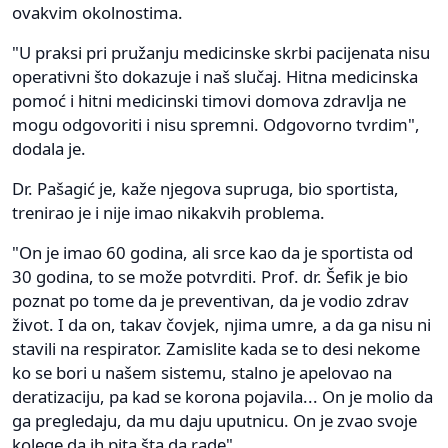
ovakvim okolnostima.
"U praksi pri pružanju medicinske skrbi pacijenata nisu
operativni što dokazuje i naš slučaj. Hitna medicinska
pomoć i hitni medicinski timovi domova zdravlja ne
mogu odgovoriti i nisu spremni. Odgovorno tvrdim",
dodala je.
Dr. Pašagić je, kaže njegova supruga, bio sportista,
trenirao je i nije imao nikakvih problema.
"On je imao 60 godina, ali srce kao da je sportista od
30 godina, to se može potvrditi. Prof. dr. Šefik je bio
poznat po tome da je preventivan, da je vodio zdrav
život. I da on, takav čovjek, njima umre, a da ga nisu ni
stavili na respirator. Zamislite kada se to desi nekome
ko se bori u našem sistemu, stalno je apelovao na
deratizaciju, pa kad se korona pojavila... On je molio da
ga pregledaju, da mu daju uputnicu. On je zvao svoje
kolege da ih pita šta da rade".