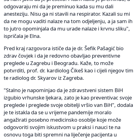
odgovaraju mi da je preminuo kada su mu dali
anesteziju. Nisu ga ni stavili na respirator. Kazali su mi
da ne mogu vaditi nalaze na tom odjeljenju, a ja sam ih
to jutro opominjala da mu urade nalaze i krvnu sliku",
ispričala je Elna.
Pred kraj razgovora ističe da je dr. Šefik Pašagić bio
zdrav čovjek i da je redovno obavljao preventivne
preglede u Zagrebu i Beogradu. Kaže, to može
potvrditi, prof. dr. kardiolog Čikeš kao i cijeli njegov tim
te radiolog dr. Skyarov iz Zagreba.
"Stalno je napominjao da je zdravstveni sistem BiH
izgubio vrhunske ljekara, zato je kao preventivac svoje
preglede i preglede svoje obitelji vršio van BiH", dodala
je te istakla da se u vrijeme pandemije moralo
angažirati posebno medicinsko osoblje koje može
odgovoriti svojim iskustvom u praksi i nauci te na
osnovu toga biti spremni na liječenje pacijenta u