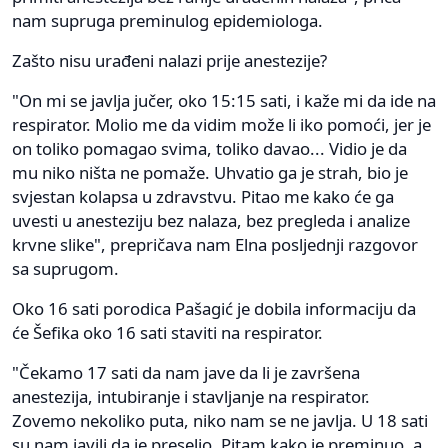
nam supruga preminulog epidemiologa.
Zašto nisu urađeni nalazi prije anestezije?
"On mi se javlja jučer, oko 15:15 sati, i kaže mi da ide na
respirator. Molio me da vidim može li iko pomoći, jer je
on toliko pomagao svima, toliko davao... Vidio je da
mu niko ništa ne pomaže. Uhvatio ga je strah, bio je
svjestan kolapsa u zdravstvu. Pitao me kako će ga
uvesti u anesteziju bez nalaza, bez pregleda i analize
krvne slike", prepričava nam Elna posljednji razgovor
sa suprugom.
Oko 16 sati porodica Pašagić je dobila informaciju da
će Šefika oko 16 sati staviti na respirator.
"Čekamo 17 sati da nam jave da li je završena
anestezija, intubiranje i stavljanje na respirator.
Zovemo nekoliko puta, niko nam se ne javlja. U 18 sati
su nam javili da je preselio. Pitam kako je preminuo, a