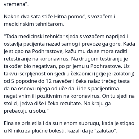
vremena".
Nakon dva sata stiže Hitna pomoć, s vozačem i
medicinskim tehničarom.
"Tada medicinski tehničar sjeda s vozačem naprijed i
ostavlja pacijenta nazad samog i prevoze ga gore. Kada
je stigao na Podhrastove, kažu mu da se mora raditi
retestiranje na koronavirus. Na drugom testiranju je
također bio negativan, po prijemu u Podhrastove. Uz
takvu iscrpljenost on sjedi u čekaonici (gdje je izolatorij)
od 5 popodne do 12 navečer i čeka nalaz trećeg testa
da na osnovu njega odluče da li ide s pacijentima
negativnim ili pozitivnim na koronavirus. On tu sjedi na
stolici, jedva diše i čeka rezultate. Na kraju ga
prebacuju u sobu."
Elna se prisjetila i da su njenom suprugu, kada je stigao
u Kliniku za plućne bolesti, kazali da je "zalutao".