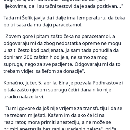
lijekovima, da li su tačni testovi da je sada pozitivan..."
Tada mi Šefik javlja da i dalje ima temperaturu, da čeka
po tri sata da mu daju paracetamol.
"Zovem gore i pitam zašto čeka na paracetamol, a
odgovaraju mi da zbog nedostatka opreme ne mogu
ulaziti često kod pacijenata. Ja sam tada ponudila da
doniram 200 zaštitnih odijela, ne samo za mog
supruga, nego za sve pacijente. Odgovaraju mi da to
trebam vidjeti sa šefom za donacije".
Konačno, jučer, 5. aprila, Elna je pozvala Podhrastove i
pitala zašto njenom suprugu četiri dana niko nije
uradio nalaze krvi.
"Tu mi govore da još nije vrijeme za transfuziju i da se
ne trebam miješati. Kažem im da ako će ići na
respirator, mora primiti anesteziju, a ne može se
primiti anestezija bez ranije urađenih nalaza", priča