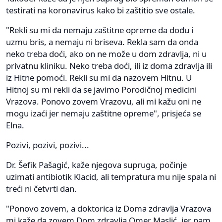
testirati na koronavirus kako bi zaštitio sve ostale.
"Rekli su mi da nemaju zaštitne opreme da dođu i
uzmu bris, a nemaju ni briseva. Rekla sam da onda
neko treba doći, ako on ne može u dom zdravlja, ni u
privatnu kliniku. Neko treba doći, ili iz doma zdravlja ili
iz Hitne pomoći. Rekli su mi da nazovem Hitnu. U
Hitnoj su mi rekli da se javimo Porodičnoj medicini
Vrazova. Ponovo zovem Vrazovu, ali mi kažu oni ne
mogu izaći jer nemaju zaštitne opreme", prisjeća se
Elna.
Pozivi, pozivi, pozivi...
Dr. Šefik Pašagić, kaže njegova supruga, počinje
uzimati antibiotik Klacid, ali tempratura mu nije spala ni
treći ni četvrti dan.
"Ponovo zovem, a doktorica iz Doma zdravlja Vrazova
mi kaže da zovem Dom zdravlja Omer Maslić, jer nam