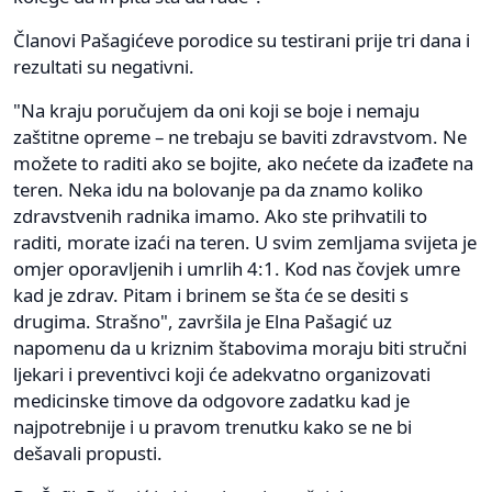
Članovi Pašagićeve porodice su testirani prije tri dana i
rezultati su negativni.
"Na kraju poručujem da oni koji se boje i nemaju
zaštitne opreme – ne trebaju se baviti zdravstvom. Ne
možete to raditi ako se bojite, ako nećete da izađete na
teren. Neka idu na bolovanje pa da znamo koliko
zdravstvenih radnika imamo. Ako ste prihvatili to
raditi, morate izaći na teren. U svim zemljama svijeta je
omjer oporavljenih i umrlih 4:1. Kod nas čovjek umre
kad je zdrav. Pitam i brinem se šta će se desiti s
drugima. Strašno", završila je Elna Pašagić uz
napomenu da u kriznim štabovima moraju biti stručni
ljekari i preventivci koji će adekvatno organizovati
medicinske timove da odgovore zadatku kad je
najpotrebnije i u pravom trenutku kako se ne bi
dešavali propusti.