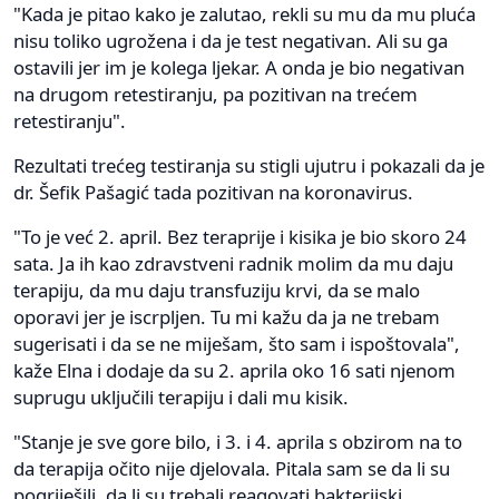
"Kada je pitao kako je zalutao, rekli su mu da mu pluća
nisu toliko ugrožena i da je test negativan. Ali su ga
ostavili jer im je kolega ljekar. A onda je bio negativan
na drugom retestiranju, pa pozitivan na trećem
retestiranju".
Rezultati trećeg testiranja su stigli ujutru i pokazali da je
dr. Šefik Pašagić tada pozitivan na koronavirus.
"To je već 2. april. Bez teraprije i kisika je bio skoro 24
sata. Ja ih kao zdravstveni radnik molim da mu daju
terapiju, da mu daju transfuziju krvi, da se malo
oporavi jer je iscrpljen. Tu mi kažu da ja ne trebam
sugerisati i da se ne miješam, što sam i ispoštovala",
kaže Elna i dodaje da su 2. aprila oko 16 sati njenom
suprugu uključili terapiju i dali mu kisik.
"Stanje je sve gore bilo, i 3. i 4. aprila s obzirom na to
da terapija očito nije djelovala. Pitala sam se da li su
pogriješili, da li su trebali reagovati bakterijski