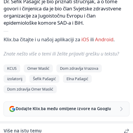
Dr. Šefik Pašagić je bio priznati stručnjak, a o tome
govori i činjenica da je bio član Svjetske zdravstvene
organizacije za Jugoistočnu Evropu i član
epidemiološke komore SAD-a i BiH.
Klix.ba čitajte i u našoj aplikaciji za
iOS
ili
Android
.
Znate nešto više o temi ili želite prijaviti grešku u tekstu?
KCUS
Omer Maslić
Dom zdravlja Vrazova
izolatorij
Šefik Pašagić
Elna Pašagić
Dom zdravlja Omer Maslić
Dodajte Klix.ba među omiljene izvore na Googlu
Više na istu temu