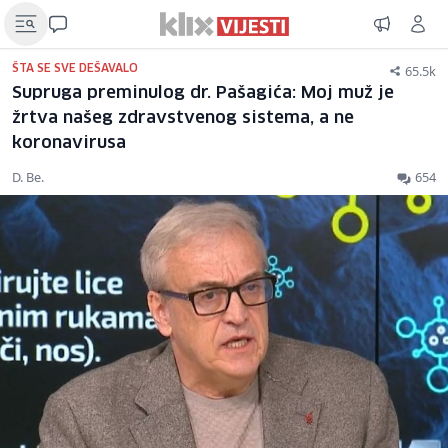
65.5k
ŠTA SE SVE DEŠAVALO
Supruga preminulog dr. Pašagića: Moj muž je
žrtva našeg zdravstvenog sistema, a ne
koronavirusa
D. Be.
654