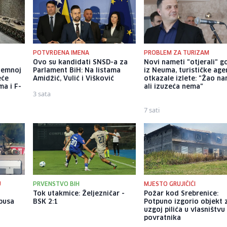
POTVRĐENA IMENA
PROBLEM ZA TURIZAM
a
Ovo su kandidati SNSD-a za
Novi nameti "otjerali" g
dzemnoj
Parlament BiH: Na listama
iz Neuma, turističke age
eće
Amidžić, Vulić i Višković
otkazale izlete: "Žao na
ma i F-
ali izuzeća nema"
3 sata
7 sati
U
PRVENSTVO BIH
MJESTO GRUJIČIĆI
u
Tok utakmice: Željezničar -
Požar kod Srebrenice:
busa
BSK 2:1
Potpuno izgorio objekt 
n
uzgoj pilića u vlasništvu
povratnika