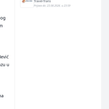
Travel-Trans
Prijava do: 23.08.2026. u 23:59
nog
im
ević
azu u
na