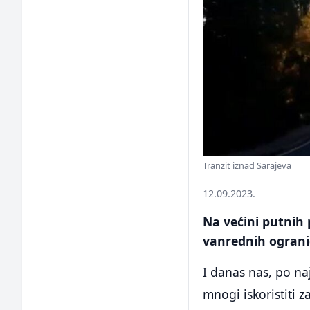
Tranzit iznad Sarajeva
12.09.2023.
Na većini putnih 
vanrednih ogranič
I danas nas, po n
mnogi iskoristiti 