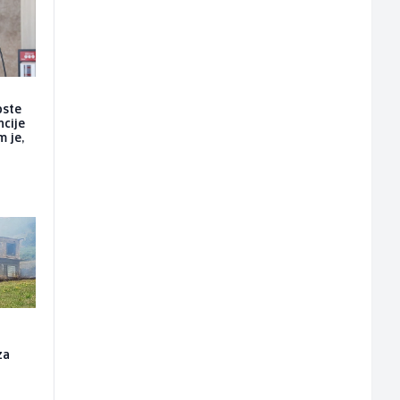
oste
ncije
m je,
za