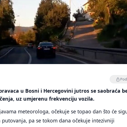
Podi
pravaca u Bosni i Hercegovini jutros se saobraća b
enja, uz umjerenu frekvenciju vozila.
ajavama meteorologa, očekuje se topao dan što će sig
za putovanja, pa se tokom dana očekuje intezivniji