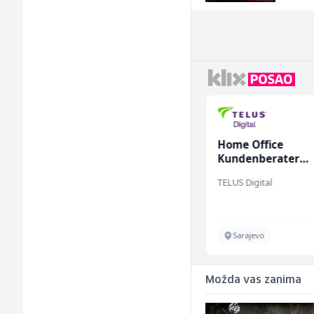
Sachbearbeiter in der
Home Office
Schaltungsabteilung
Kundenberater
(m/w)
(m/w/d) für Vatten
Servicepoint
TELUS Digital
Sarajevo
Sarajevo
Možda vas zanima