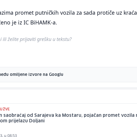
zima promet putničkih vozila za sada protiče uz krać
eno je iz IC BiHAMK-a.
ili želite prijaviti grešku u tekstu?
među omiljene izvore na Googlu
GUŽVE
n saobraćaj od Sarajeva ka Mostaru, pojačan promet vozila 
om prijelazu Doljani
3. u 08:53