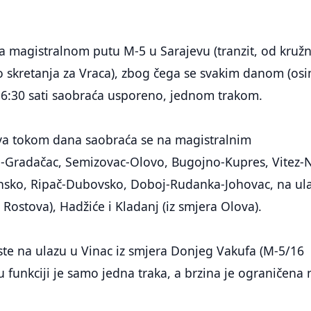
a magistralnom putu M-5 u Sarajevu (tranzit, od kruž
 skretanja za Vraca), zbog čega se svakim danom (os
16:30 sati saobraća usporeno, jednom trakom.
va tokom dana saobraća se na magistralnim
-Gradačac, Semizovac-Olovo, Bugojno-Kupres, Vitez-N
nsko, Ripač-Dubovsko, Doboj-Rudanka-Johovac, na ul
 Rostova), Hadžiće i Kladanj (iz smjera Olova).
ste na ulazu u Vinac iz smjera Donjeg Vakufa (M-5/16
u funkciji je samo jedna traka, a brzina je ograničena 