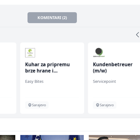
KOMENTARI (2)
Kuhar za pripremu
Kundenbetreuer
brze hrane i
(m/w)
fall
jednostavnih jela (m/
Easy Bites
Servicepoint
ž)
Sarajevo
Sarajevo