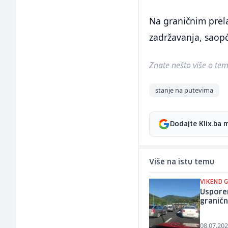
Na graničnim prela
zadržavanja, saopć
Znate nešto više o temi 
stanje na putevima
Dodajte Klix.ba 
Više na istu temu
VIKEND 
Uspore
graničn
08.07.202