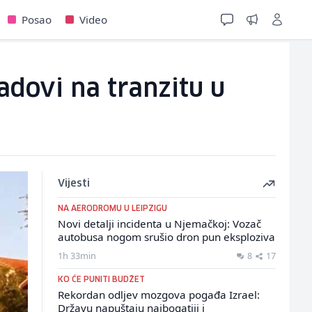
Posao
Video
adovi na tranzitu u
Vijesti
NA AERODROMU U LEIPZIGU
Novi detalji incidenta u Njemačkoj: Vozač
autobusa nogom srušio dron pun eksploziva
1h 33min
8
17
KO ĆE PUNITI BUDŽET
Rekordan odljev mozgova pogađa Izrael:
Državu napuštaju najbogatiji i