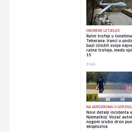
OBORENE LETJELICE
Ratni trofeji u tunelim
Teherana: Iranci u po
bazi izložili svoje najv
ratne trofeje, među nji
15
9 sati
NA AERODROMU U LEIPZIG
Novi detalji incidenta 
Njemačkoj: Vozač auto
nogom srušio dron pu
eksploziva