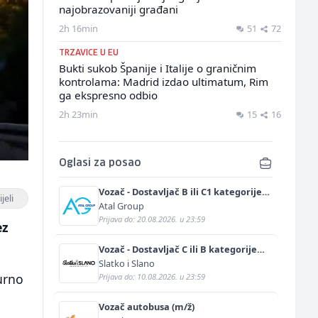
najobrazovaniji građani
2h 16min
51
72
TRZAVICE U EU
Bukti sukob Španije i Italije o graničnim
kontrolama: Madrid izdao ultimatum, Rim
ga ekspresno odbio
2h 23min
15
16
Oglasi za posao
Vozač - Dostavljač B ili C1 kategorije
jeli
(m/ž)
Atal Group
Prijava do: 20.08.2026. u 23:59
ez
Vozač - Dostavljač C ili B kategorije
(m/ž)
Slatko i Slano
urno
Prijava do: 10.08.2026. u 23:59
Vozač autobusa (m/ž)