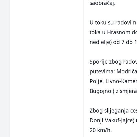
saobraćaj.
U toku su radovi n
toka u Hrasnom do
nedjelje) od 7 do 
Sporije zbog rado
putevima: Modriča
Polje, Livno-Kame
Bugojno (iz smjera
Zbog slijeganja ce
Donji Vakuf-Jajce) 
20 km/h.