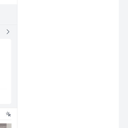
Kuhinjski pomoćnik
Multimedijalni
(m/ž)
marketing kreator (
ž)
Restoran Golf Klub
Kalea
Sarajevo
Ilijaš