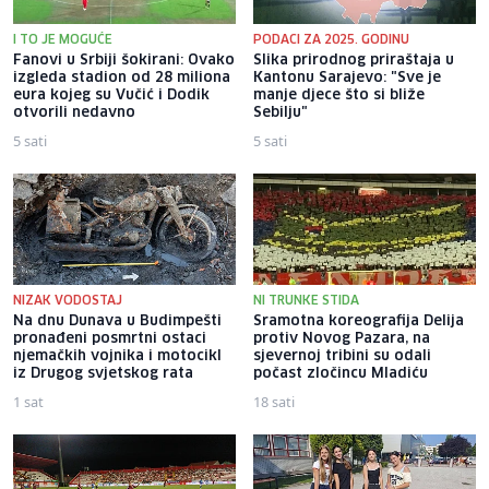
I TO JE MOGUĆE
PODACI ZA 2025. GODINU
Fanovi u Srbiji šokirani: Ovako
Slika prirodnog priraštaja u
izgleda stadion od 28 miliona
Kantonu Sarajevo: "Sve je
eura kojeg su Vučić i Dodik
manje djece što si bliže
otvorili nedavno
Sebilju"
5 sati
5 sati
NIZAK VODOSTAJ
NI TRUNKE STIDA
Na dnu Dunava u Budimpešti
Sramotna koreografija Delija
pronađeni posmrtni ostaci
protiv Novog Pazara, na
njemačkih vojnika i motocikl
sjevernoj tribini su odali
iz Drugog svjetskog rata
počast zločincu Mladiću
1 sat
18 sati