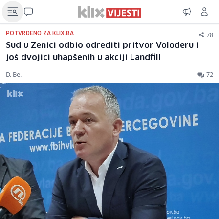
78
POTVRĐENO ZA KLIX.BA
Sud u Zenici odbio odrediti pritvor Voloderu i
još dvojici uhapšenih u akciji Landfill
D. Be.
72