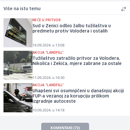
Više na istu temu
NEĆE U PRITVOR
Sud u Zenici odbio žalbu tužilaštva u
predmetu protiv Volodera i ostalih
16.09.2024. u 13:08
AKCIJA "LANDFILL"
Tužilaštvo zatražilo pritvor za Volodera,
Nikolića i Zekića, mjere zabrane za ostale
11.09.2024. u 16:30
AKCIJA "LANDFILL"
Uhapšeni svi osumnjičeni u današnjoj akciji
FUP-a vezanoj za korupciju prilikom
izgradnje autoceste
10.09.2024. u 14:18
KOMENTARI (72)