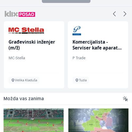
Građevinski inženjer
Komercijalista -
(m/ž)
Serviser kafe aparata
(m/ž)
MC-Stella
P Trade
Velika Kladuša
Tuzla
Možda vas zanima