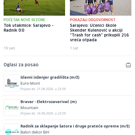
POČETAK NOVE SEZONE
POKAZALI ODGOVORNOST
Tok utakmice: Sarajevo -
Sarajevo: Učenici škole
Radnik 0:0
Skender Kulenović u akciji
"Trash for cash" prikupili 216
vreća otpada
19 sati
1 sat
Oglasi za posao
Glavni inženjer gradilišta (m/ž)
Euro-Mont
Prijava do: 21.08.2026. u 23:59
Bravar - Elektrozavarivač (m)
Mountain
Prijava do: 16.08.2026. u 23:59
Radnik za sklapanje šatora i druge prateće opreme (m/ž)
Balon dekor BiH