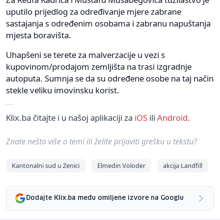
uputilo prijedlog za određivanje mjere zabrane
sastajanja s određenim osobama i zabranu napuštanja
mjesta boravišta.
Uhapšeni se terete za malverzacije u vezi s
kupovinom/prodajom zemljišta na trasi izgradnje
autoputa. Sumnja se da su određene osobe na taj način
stekle veliku imovinsku korist.
Klix.ba čitajte i u našoj aplikaciji za
iOS
ili
Android
.
Znate nešto više o temi ili želite prijaviti grešku u tekstu?
Kantonalni sud u Zenici
Elmedin Voloder
akcija Landfill
Dodajte Klix.ba među omiljene izvore na Googlu