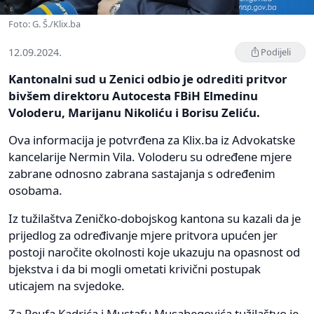
Foto: G. Š./Klix.ba
12.09.2024.
Podijeli
Kantonalni sud u Zenici odbio je odrediti pritvor
bivšem direktoru Autocesta FBiH Elmedinu
Voloderu, Marijanu Nikoliću i Borisu Zeliću.
Ova informacija je potvrđena za Klix.ba iz Advokatske
kancelarije Nermin Vila. Voloderu su određene mjere
zabrane odnosno zabrana sastajanja s određenim
osobama.
Iz tužilaštva Zeničko-dobojskog kantona su kazali da je
prijedlog za određivanje mjere pritvora upućen jer
postoji naročite okolnosti koje ukazuju na opasnost od
bjekstva i da bi mogli ometati krivični postupak
uticajem na svjedoke.
Za Reufa Kadrića i Mustafu Musabegovića tužilaštvo je