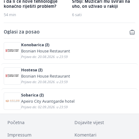
i da li će nove tehnologije
Srbiji: Muzičari mu svirali na
konačno riješiti problem?
uho, on uživao u rakiji
54 min
6 sati
Oglasi za posao
Konobarica (ž)
Bosnian House Restaurant
Prijava do: 20.08.2026. u 23:59
Hostesa (ž)
Bosnian House Restaurant
Prijava do: 20.08.2026. u 23:59
Sobarica (ž)
Apeiro City Avantgarde hotel
Prijava do: 02.09.2026. u 23:59
Početna
Dojavite vijest
Impressum
Komentari