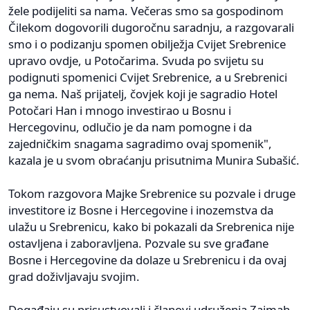
žele podijeliti sa nama. Večeras smo sa gospodinom
Čilekom dogovorili dugoročnu saradnju, a razgovarali
smo i o podizanju spomen obilježja Cvijet Srebrenice
upravo ovdje, u Potočarima. Svuda po svijetu su
podignuti spomenici Cvijet Srebrenice, a u Srebrenici
ga nema. Naš prijatelj, čovjek koji je sagradio Hotel
Potočari Han i mnogo investirao u Bosnu i
Hercegovinu, odlučio je da nam pomogne i da
zajedničkim snagama sagradimo ovaj spomenik",
kazala je u svom obraćanju prisutnima Munira Subašić.
Tokom razgovora Majke Srebrenice su pozvale i druge
investitore iz Bosne i Hercegovine i inozemstva da
ulažu u Srebrenicu, kako bi pokazali da Srebrenica nije
ostavljena i zaboravljena. Pozvale su sve građane
Bosne i Hercegovine da dolaze u Srebrenicu i da ovaj
grad doživljavaju svojim.
Događaju su prisustvovali i članovi udruženja Zaimah