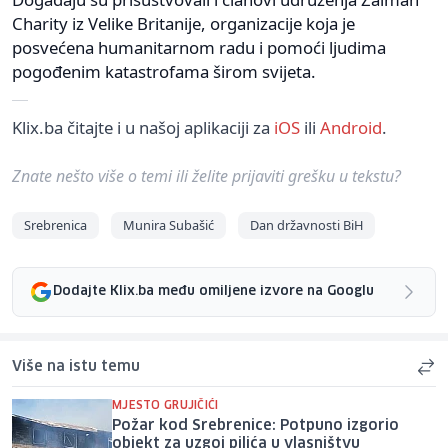
Charity iz Velike Britanije, organizacije koja je
posvećena humanitarnom radu i pomoći ljudima
pogođenim katastrofama širom svijeta.
Klix.ba čitajte i u našoj aplikaciji za
iOS
ili
Android
.
Znate nešto više o temi ili želite prijaviti grešku u tekstu?
Srebrenica
Munira Subašić
Dan državnosti BiH
Dodajte Klix.ba među omiljene izvore na Googlu
Više na istu temu
MJESTO GRUJIČIĆI
Požar kod Srebrenice: Potpuno izgorio
objekt za uzgoj pilića u vlasništvu