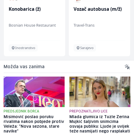
Konobarica (ž)
Vozač autobusa (m/ž)
Bosnian House Restaurant
Travel-Trans
Inostranstvo
Sarajevo
Možda vas zanima
PREDSJEDNIK BORCA
PREPOZNATLJIVO LICE
Misimović poslao poruku
Mlada glumica iz Tuzle Zerina
rivalima nakon pobjede protiv
Mujkić šaljivim snimcima
Veleža: "Nova sezona, stare
osvaja publiku: Ljude je uvijek
navike"
teže nasmijati nego rasplakati