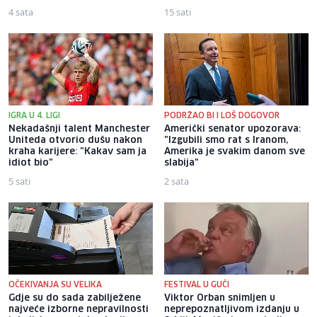
4 sata
15 sati
IGRA U 4. LIGI
PODRŽAO BI I LOŠ DOGOVOR
Nekadašnji talent Manchester
Američki senator upozorava:
Uniteda otvorio dušu nakon
"Izgubili smo rat s Iranom,
kraha karijere: "Kakav sam ja
Amerika je svakim danom sve
idiot bio"
slabija"
5 sati
2 sata
OČEKIVANJA SU VELIKA
FESTIVAL U GUČI
Gdje su do sada zabilježene
Viktor Orban snimljen u
najveće izborne nepravilnosti
neprepoznatljivom izdanju u