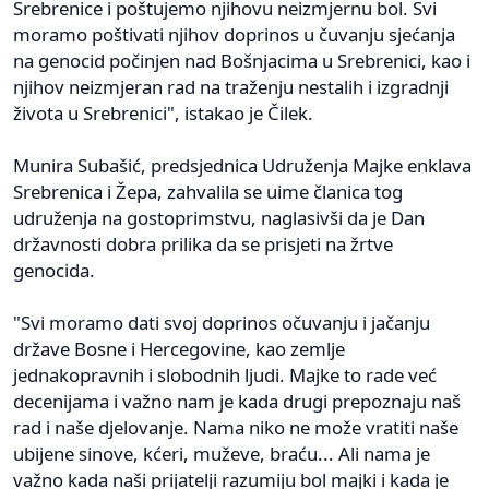
Srebrenice i poštujemo njihovu neizmjernu bol. Svi
moramo poštivati njihov doprinos u čuvanju sjećanja
na genocid počinjen nad Bošnjacima u Srebrenici, kao i
njihov neizmjeran rad na traženju nestalih i izgradnji
života u Srebrenici", istakao je Čilek.
Munira Subašić, predsjednica Udruženja Majke enklava
Srebrenica i Žepa, zahvalila se uime članica tog
udruženja na gostoprimstvu, naglasivši da je Dan
državnosti dobra prilika da se prisjeti na žrtve
genocida.
"Svi moramo dati svoj doprinos očuvanju i jačanju
države Bosne i Hercegovine, kao zemlje
jednakopravnih i slobodnih ljudi. Majke to rade već
decenijama i važno nam je kada drugi prepoznaju naš
rad i naše djelovanje. Nama niko ne može vratiti naše
ubijene sinove, kćeri, muževe, braću... Ali nama je
važno kada naši prijatelji razumiju bol majki i kada je