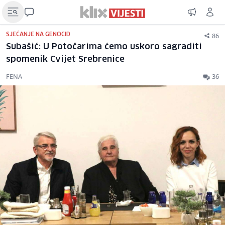
86
SJEĆANJE NA GENOCID
Subašić: U Potočarima ćemo uskoro sagraditi
spomenik Cvijet Srebrenice
FENA
36