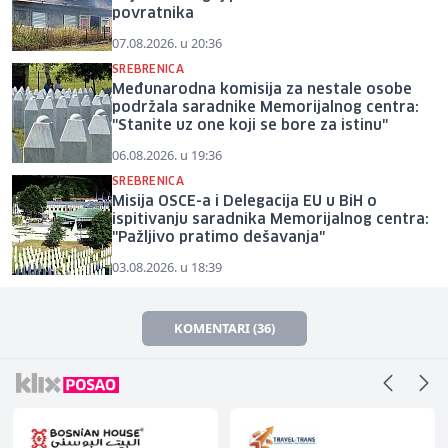
povratnika
07.08.2026. u 20:36
SREBRENICA
Međunarodna komisija za nestale osobe
podržala saradnike Memorijalnog centra:
"Stanite uz one koji se bore za istinu"
06.08.2026. u 19:36
SREBRENICA
Misija OSCE-a i Delegacija EU u BiH o
ispitivanju saradnika Memorijalnog centra:
"Pažljivo pratimo dešavanja"
03.08.2026. u 18:39
KOMENTARI (36)