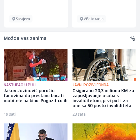
Sarajevo
Više lokacija
Možda vas zanima
NASTUPAO U PULI
JAVNI POZIVI FONDA
Jakov Jozinović poručio
Osigurano 20,3 miliona KM za
fanovima da prestanu bacati
zapošljavanje osoba s
mobitele na binu: Pogazit ću ih
invaliditetom, prvi put i za
one sa 50 posto invaliditeta
19 sati
23 sata