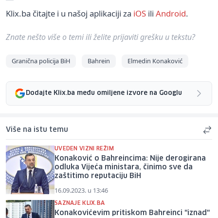
Klix.ba čitajte i u našoj aplikaciji za
iOS
ili
Android
.
Znate nešto više o temi ili želite prijaviti grešku u tekstu?
Granična policija BiH
Bahrein
Elmedin Konaković
Dodajte Klix.ba među omiljene izvore na Googlu
Više na istu temu
UVEDEN VIZNI REŽIM
Konaković o Bahreincima: Nije derogirana
odluka Vijeća ministara, činimo sve da
zaštitimo reputaciju BiH
16.09.2023. u 13:46
SAZNAJE KLIX.BA
Konakovićevim pritiskom Bahreinci "iznad"