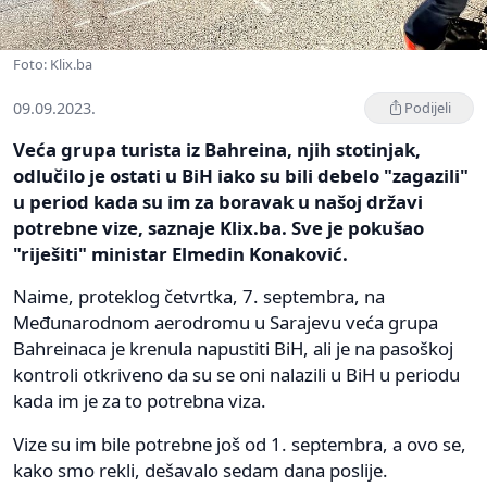
Foto: Klix.ba
09.09.2023.
Podijeli
Veća grupa turista iz Bahreina, njih stotinjak,
odlučilo je ostati u BiH iako su bili debelo "zagazili"
u period kada su im za boravak u našoj državi
potrebne vize, saznaje Klix.ba. Sve je pokušao
"riješiti" ministar Elmedin Konaković.
Naime, proteklog četvrtka, 7. septembra, na
Međunarodnom aerodromu u Sarajevu veća grupa
Bahreinaca je krenula napustiti BiH, ali je na pasoškoj
kontroli otkriveno da su se oni nalazili u BiH u periodu
kada im je za to potrebna viza.
Vize su im bile potrebne još od 1. septembra, a ovo se,
kako smo rekli, dešavalo sedam dana poslije.