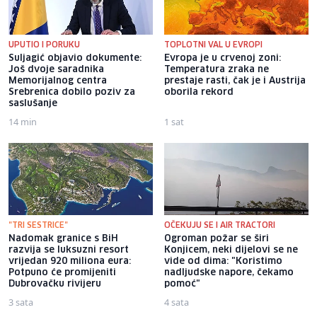
UPUTIO I PORUKU
TOPLOTNI VAL U EVROPI
Suljagić objavio dokumente:
Evropa je u crvenoj zoni:
Još dvoje saradnika
Temperatura zraka ne
Memorijalnog centra
prestaje rasti, čak je i Austrija
Srebrenica dobilo poziv za
oborila rekord
saslušanje
14 min
1 sat
"TRI SESTRICE"
OČEKUJU SE I AIR TRACTORI
Nadomak granice s BiH
Ogroman požar se širi
razvija se luksuzni resort
Konjicem, neki dijelovi se ne
vrijedan 920 miliona eura:
vide od dima: "Koristimo
Potpuno će promijeniti
nadljudske napore, čekamo
Dubrovačku rivijeru
pomoć"
3 sata
4 sata