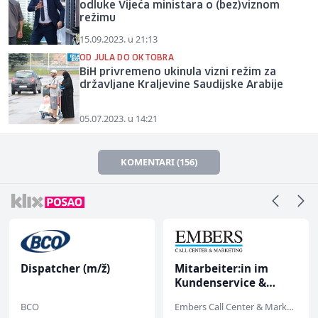
odluke Vijeća ministara o (bez)viznom
režimu
15.09.2023. u 21:13
OD JULA DO OKTOBRA
BiH privremeno ukinula vizni režim za
državljane Kraljevine Saudijske Arabije
05.07.2023. u 14:21
KOMENTARI (156)
Dispatcher (m/ž)
Mitarbeiter:in im
Kundenservice &
Support (m/w/d)
BCO
Embers Call Center & Marketing