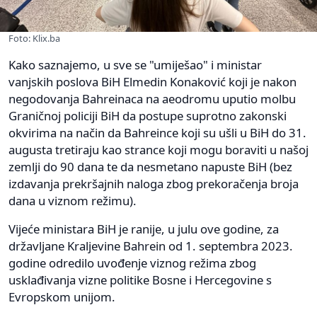
Foto: Klix.ba
Kako saznajemo, u sve se "umiješao" i ministar
vanjskih poslova BiH Elmedin Konaković koji je nakon
negodovanja Bahreinaca na aeodromu uputio molbu
Graničnoj policiji BiH da postupe suprotno zakonski
okvirima na način da Bahreince koji su ušli u BiH do 31.
augusta tretiraju kao strance koji mogu boraviti u našoj
zemlji do 90 dana te da nesmetano napuste BiH (bez
izdavanja prekršajnih naloga zbog prekoračenja broja
dana u viznom režimu).
Vijeće ministara BiH je ranije, u julu ove godine, za
državljane Kraljevine Bahrein od 1. septembra 2023.
godine odredilo uvođenje viznog režima zbog
usklađivanja vizne politike Bosne i Hercegovine s
Evropskom unijom.