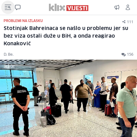
111
PROBLEMI NA IZLASKU
Stotinjak Bahreinaca se našlo u problemu jer su
bez viza ostali duže u BiH, a onda reagirao
Konaković
D. Be.
156