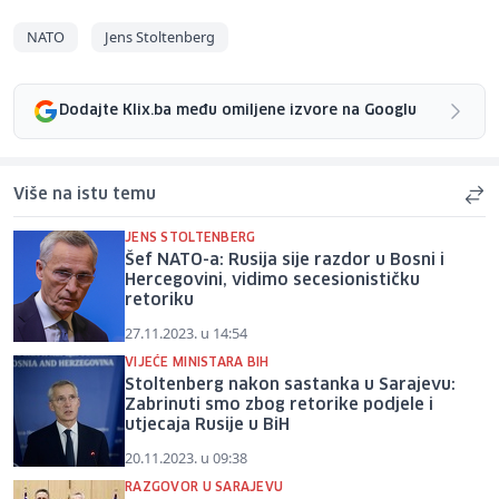
NATO
Jens Stoltenberg
Dodajte Klix.ba među omiljene izvore na Googlu
Više na istu temu
JENS STOLTENBERG
Šef NATO-a: Rusija sije razdor u Bosni i
Hercegovini, vidimo secesionističku
retoriku
27.11.2023. u 14:54
VIJEĆE MINISTARA BIH
Stoltenberg nakon sastanka u Sarajevu:
Zabrinuti smo zbog retorike podjele i
utjecaja Rusije u BiH
20.11.2023. u 09:38
RAZGOVOR U SARAJEVU