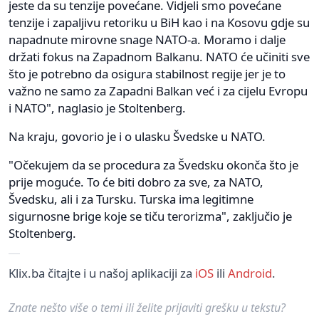
jeste da su tenzije povećane. Vidjeli smo povećane
tenzije i zapaljivu retoriku u BiH kao i na Kosovu gdje su
napadnute mirovne snage NATO-a. Moramo i dalje
držati fokus na Zapadnom Balkanu. NATO će učiniti sve
što je potrebno da osigura stabilnost regije jer je to
važno ne samo za Zapadni Balkan već i za cijelu Evropu
i NATO", naglasio je Stoltenberg.
Na kraju, govorio je i o ulasku Švedske u NATO.
"Očekujem da se procedura za Švedsku okonča što je
prije moguće. To će biti dobro za sve, za NATO,
Švedsku, ali i za Tursku. Turska ima legitimne
sigurnosne brige koje se tiču terorizma", zaključio je
Stoltenberg.
Klix.ba čitajte i u našoj aplikaciji za
iOS
ili
Android
.
Znate nešto više o temi ili želite prijaviti grešku u tekstu?