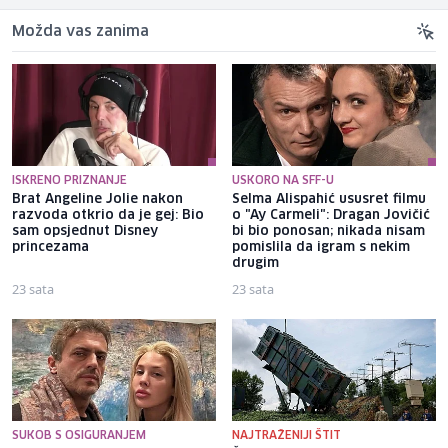
Možda vas zanima
ISKRENO PRIZNANJE
USKORO NA SFF-U
Brat Angeline Jolie nakon
Selma Alispahić ususret filmu
razvoda otkrio da je gej: Bio
o "Ay Carmeli": Dragan Jovičić
sam opsjednut Disney
bi bio ponosan; nikada nisam
princezama
pomislila da igram s nekim
drugim
23 sata
23 sata
SUKOB S OSIGURANJEM
NAJTRAŽENIJI ŠTIT