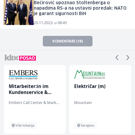
Bećirović upoznao Stoltenberga o
napadima RS-a na ustavni poredak: NATO
je garant sigurnosti BiH
20.11.2023. u 08:45
KOMENTARI (18)
Mitarbeiter:in im
Električar (m)
Kundenservice &
Support (m/w/d)
Embers Call Center & Marketing
Mountain
Više lokacija
Sarajevo