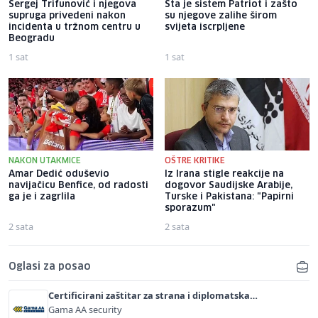
Sergej Trifunović i njegova
Šta je sistem Patriot i zašto
supruga privedeni nakon
su njegove zalihe širom
incidenta u tržnom centru u
svijeta iscrpljene
Beogradu
1 sat
1 sat
NAKON UTAKMICE
OŠTRE KRITIKE
Amar Dedić oduševio
Iz Irana stigle reakcije na
navijačicu Benfice, od radosti
dogovor Saudijske Arabije,
ga je i zagrlila
Turske i Pakistana: "Papirni
sporazum"
2 sata
2 sata
Oglasi za posao
Certificirani zaštitar za strana i diplomatska
predstavništva (m/ž)
Gama AA security