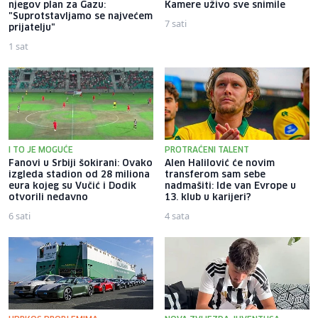
njegov plan za Gazu:
Kamere uživo sve snimile
"Suprotstavljamo se najvećem
7 sati
prijatelju"
1 sat
I TO JE MOGUĆE
PROTRAĆENI TALENT
Fanovi u Srbiji šokirani: Ovako
Alen Halilović će novim
izgleda stadion od 28 miliona
transferom sam sebe
eura kojeg su Vučić i Dodik
nadmašiti: Ide van Evrope u
otvorili nedavno
13. klub u karijeri?
6 sati
4 sata