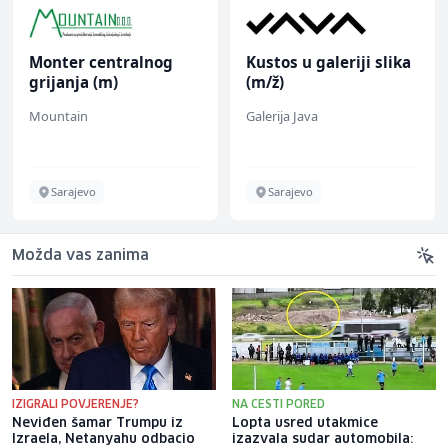
Monter centralnog
Kustos u galeriji slika
grijanja (m)
(m/ž)
Mountain
Galerija Java
Sarajevo
Sarajevo
Možda vas zanima
IZIGRALI POVJERENJE?
NA CESTI PORED
Neviđen šamar Trumpu iz
Lopta usred utakmice
Izraela, Netanyahu odbacio
izazvala sudar automobila: