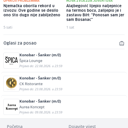
UPRKOS PROBLEMIMA
NOVA ZVIJEZDA JUVENTUSA
Njemačka oborila rekord u
Alajbegović lijepio naljepnice
izvozu: Ove godine se desilo
na termos bocu, zalijepio je i
ono što dugo nije zabilježeno
zastavu BiH: "Ponosan sam jer
sam Bosanac"
5 sati
1 sat
Oglasi za posao
Konobar - Šanker (m/ž)
Špica Lounge
Prijava do: 22.08.2026. u 23:59
Konobar - Šanker (m/ž)
CK Ristorante
Prijava do: 23.08.2026. u 23:59
Konobar - Šanker (m/ž)
Aurea Koncept
Prijava do: 09.08.2026. u 23:59
Početna
Dojavite vijest