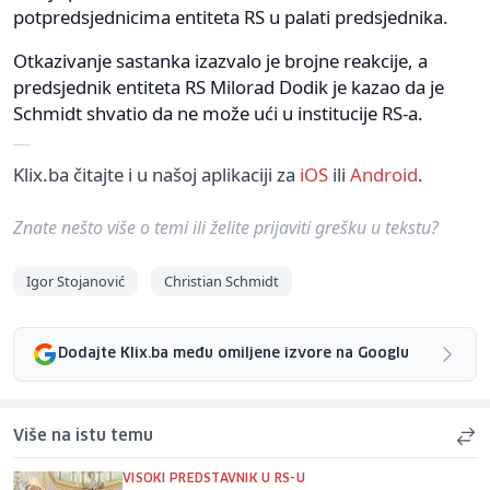
potpredsjednicima entiteta RS u palati predsjednika.
Otkazivanje sastanka izazvalo je brojne reakcije, a
predsjednik entiteta RS Milorad Dodik je kazao da je
Schmidt shvatio da ne može ući u institucije RS-a.
Klix.ba čitajte i u našoj aplikaciji za
iOS
ili
Android
.
Znate nešto više o temi ili želite prijaviti grešku u tekstu?
Igor Stojanović
Christian Schmidt
Dodajte Klix.ba među omiljene izvore na Googlu
Više na istu temu
VISOKI PREDSTAVNIK U RS-U