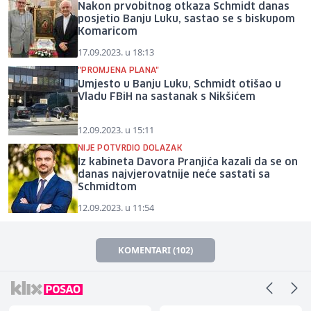
Nakon prvobitnog otkaza Schmidt danas
posjetio Banju Luku, sastao se s biskupom
Komaricom
17.09.2023. u 18:13
"PROMJENA PLANA"
Umjesto u Banju Luku, Schmidt otišao u
Vladu FBiH na sastanak s Nikšićem
12.09.2023. u 15:11
NIJE POTVRDIO DOLAZAK
Iz kabineta Davora Pranjića kazali da se on
danas najvjerovatnije neće sastati sa
Schmidtom
12.09.2023. u 11:54
KOMENTARI (102)