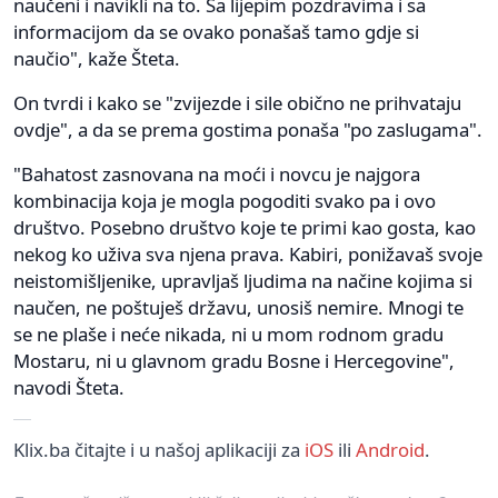
naučeni i navikli na to. Sa lijepim pozdravima i sa
informacijom da se ovako ponašaš tamo gdje si
naučio", kaže Šteta.
On tvrdi i kako se "zvijezde i sile obično ne prihvataju
ovdje", a da se prema gostima ponaša "po zaslugama".
"Bahatost zasnovana na moći i novcu je najgora
kombinacija koja je mogla pogoditi svako pa i ovo
društvo. Posebno društvo koje te primi kao gosta, kao
nekog ko uživa sva njena prava. Kabiri, ponižavaš svoje
neistomišljenike, upravljaš ljudima na načine kojima si
naučen, ne poštuješ državu, unosiš nemire. Mnogi te
se ne plaše i neće nikada, ni u mom rodnom gradu
Mostaru, ni u glavnom gradu Bosne i Hercegovine",
navodi Šteta.
Klix.ba čitajte i u našoj aplikaciji za
iOS
ili
Android
.