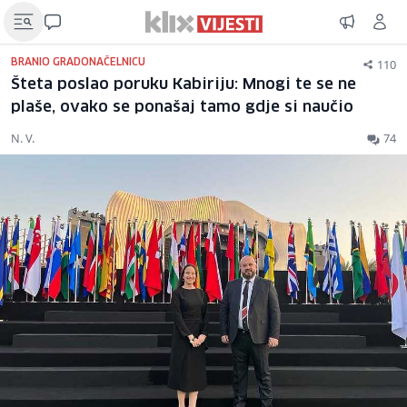
110
BRANIO GRADONAČELNICU
Šteta poslao poruku Kabiriju: Mnogi te se ne
plaše, ovako se ponašaj tamo gdje si naučio
N. V.
74