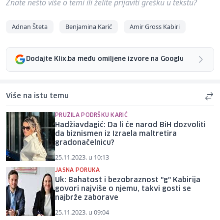
Znate nešto više o temi ili želite prijaviti grešku u tekstu?
Adnan Šteta
Benjamina Karić
Amir Gross Kabiri
Dodajte Klix.ba među omiljene izvore na Googlu
Više na istu temu
PRUŽILA PODRŠKU KARIĆ
Hadžiavdagić: Da li će narod BiH dozvoliti
da biznismen iz Izraela maltretira
gradonačelnicu?
25.11.2023. u 10:13
JASNA PORUKA
Uk: Bahatost i bezobraznost "g" Kabirija
govori najviše o njemu, takvi gosti se
najbrže zaborave
25.11.2023. u 09:04