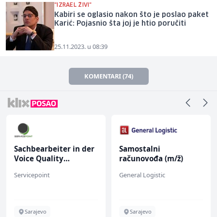
"IZRAEL ŽIVI"
Kabiri se oglasio nakon što je poslao paket
Karić: Pojasnio šta joj je htio poručiti
25.11.2023. u 08:39
KOMENTARI (74)
Sachbearbeiter in der
Samostalni
Voice Quality
računovođa (m/ž)
Management (m/w)
Servicepoint
General Logistic
Sarajevo
Sarajevo