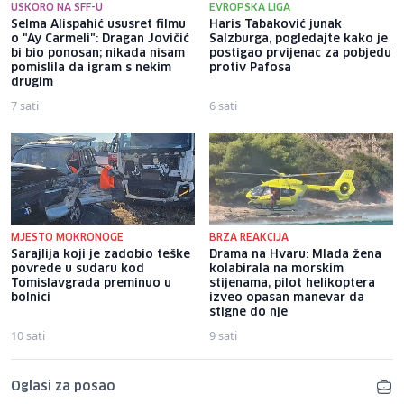
USKORO NA SFF-U
EVROPSKA LIGA
Selma Alispahić ususret filmu
Haris Tabaković junak
o "Ay Carmeli": Dragan Jovičić
Salzburga, pogledajte kako je
bi bio ponosan; nikada nisam
postigao prvijenac za pobjedu
pomislila da igram s nekim
protiv Pafosa
drugim
7 sati
6 sati
MJESTO MOKRONOGE
BRZA REAKCIJA
Sarajlija koji je zadobio teške
Drama na Hvaru: Mlada žena
povrede u sudaru kod
kolabirala na morskim
Tomislavgrada preminuo u
stijenama, pilot helikoptera
bolnici
izveo opasan manevar da
stigne do nje
10 sati
9 sati
Oglasi za posao