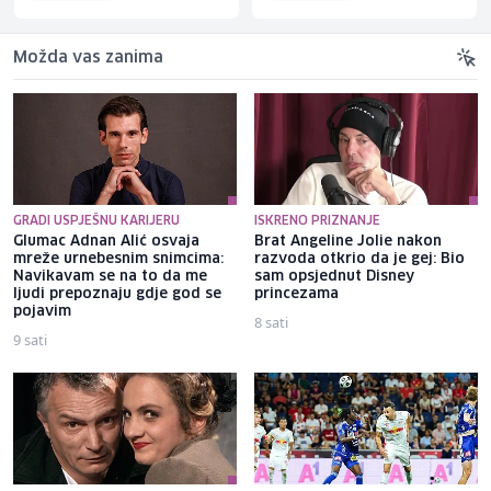
Možda vas zanima
GRADI USPJEŠNU KARIJERU
ISKRENO PRIZNANJE
Glumac Adnan Alić osvaja
Brat Angeline Jolie nakon
mreže urnebesnim snimcima:
razvoda otkrio da je gej: Bio
Navikavam se na to da me
sam opsjednut Disney
ljudi prepoznaju gdje god se
princezama
pojavim
8 sati
9 sati