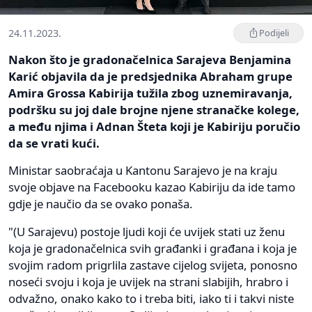
24.11.2023.
Podijeli
Nakon što je gradonačelnica Sarajeva Benjamina
Karić objavila da je predsjednika Abraham grupe
Amira Grossa Kabirija tužila zbog uznemiravanja,
podršku su joj dale brojne njene stranačke kolege,
a među njima i Adnan Šteta koji je Kabiriju poručio
da se vrati kući.
Ministar saobraćaja u Kantonu Sarajevo je na kraju
svoje objave na Facebooku kazao Kabiriju da ide tamo
gdje je naučio da se ovako ponaša.
"(U Sarajevu) postoje ljudi koji će uvijek stati uz ženu
koja je gradonačelnica svih građanki i građana i koja je
svojim radom prigrlila zastave cijelog svijeta, ponosno
noseći svoju i koja je uvijek na strani slabijih, hrabro i
odvažno, onako kako to i treba biti, iako ti i takvi niste