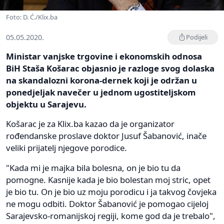
Foto: D. Ć./Klix.ba
05.05.2020.
Podijeli
Ministar vanjske trgovine i ekonomskih odnosa
BiH Staša Košarac objasnio je razloge svog dolaska
na skandalozni korona-dernek koji je održan u
ponedjeljak navečer u jednom ugostiteljskom
objektu u Sarajevu.
Košarac je za Klix.ba kazao da je organizator
rođendanske proslave doktor Jusuf Šabanović, inače
veliki prijatelj njegove porodice.
"Kada mi je majka bila bolesna, on je bio tu da
pomogne. Kasnije kada je bio bolestan moj stric, opet
je bio tu. On je bio uz moju porodicu i ja takvog čovjeka
ne mogu odbiti. Doktor Šabanović je pomogao cijeloj
Sarajevsko-romanijskoj regiji, kome god da je trebalo",