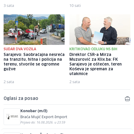
3 sata
10 sati
SUDAR DVA VOZILA
KRITIKOVAO ODLUKU NS BIH
Sarajevo: Saobraćajna nesreća
Direktor CSR-a Mirza
na tranzitu, hitna i policija na
Muzurović za Klix.ba: FK
terenu, stvorile se ogromne
Sarajevo je oštećen, teren
gužve
Koševa je spreman za
utakmice
2 sata
2 sata
Oglasi za posao
Konobar (m/ž)
Braća Mujić Export-Import
Prijava do: 16.08.2026. u 23:59