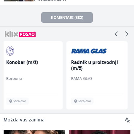
KOMENTARI (382)
Radnik u proizvodnji
Konobarica (ž)
(m/ž)
RAMA-GLAS
Bosnian House Restaurant
Sarajevo
Inostranstvo
Možda vas zanima