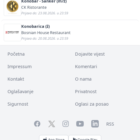
Konobar - Šanker (m/ž)
CK Ristorante
Prijava do: 23.08.2026. u 23:59
Konobarica (ž)
Bosnian House Restaurant
Prijava do: 20.08.2026. u 23:59
Početna
Dojavite vijest
Impressum
Komentari
Kontakt
O nama
Oglašavanje
Privatnost
Sigurnost
Oglasi za posao
Facebook
YouTube
LinkedIn
Twitter
Instagram
RSS
App Store
Google Play