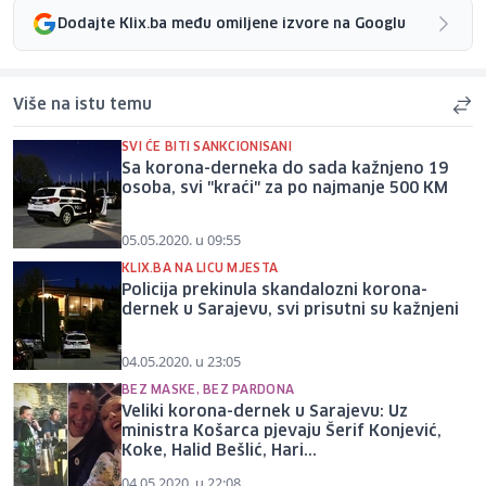
Dodajte Klix.ba među omiljene izvore na Googlu
Više na istu temu
SVI ĆE BITI SANKCIONISANI
Sa korona-derneka do sada kažnjeno 19
osoba, svi "kraći" za po najmanje 500 KM
05.05.2020. u 09:55
KLIX.BA NA LICU MJESTA
Policija prekinula skandalozni korona-
dernek u Sarajevu, svi prisutni su kažnjeni
04.05.2020. u 23:05
BEZ MASKE, BEZ PARDONA
Veliki korona-dernek u Sarajevu: Uz
ministra Košarca pjevaju Šerif Konjević,
Koke, Halid Bešlić, Hari...
04.05.2020. u 22:08