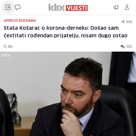
606
UPRKOS MJERAMA
Staša Košarac o korona-derneku: Došao sam
čestitati rođendan prijatelju, nisam dugo ostao
D. Be.
382