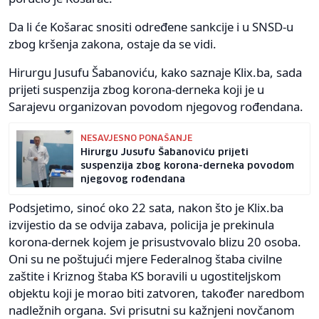
Da li će Košarac snositi određene sankcije i u SNSD-u
zbog kršenja zakona, ostaje da se vidi.
Hirurgu Jusufu Šabanoviću, kako saznaje Klix.ba, sada
prijeti suspenzija zbog korona-derneka koji je u
Sarajevu organizovan povodom njegovog rođendana.
NESAVJESNO PONAŠANJE
Hirurgu Jusufu Šabanoviću prijeti
suspenzija zbog korona-derneka povodom
njegovog rođendana
Podsjetimo, sinoć oko 22 sata, nakon što je Klix.ba
izvijestio da se odvija zabava, policija je prekinula
korona-dernek kojem je prisustvovalo blizu 20 osoba.
Oni su ne poštujući mjere Federalnog štaba civilne
zaštite i Kriznog štaba KS boravili u ugostiteljskom
objektu koji je morao biti zatvoren, također naredbom
nadležnih organa. Svi prisutni su kažnjeni novčanom