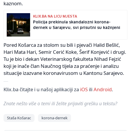
kaznom.
KLIX.BA NA LICU MJESTA
Policija prekinula skandalozni korona-
dernek u Sarajevu, svi prisutni su kažnjeni
Pored Košarca za stolom su bili i pjevači Halid Bešlić,
Hari Mata Hari, Semir Cerić Koke, Šerif Konjević i drugi.
Tu je bio i dekan Veterinarskog fakulteta Nihad Fejzić
koji je inače član Naučnog tijela za praćenje i analizu
situacije izazvane koronavirusom u Kantonu Sarajevo.
Klix.ba čitajte i u našoj aplikaciji za
iOS
ili
Android
.
Znate nešto više o temi ili želite prijaviti grešku u tekstu?
Staša Košarac
korona-dernek