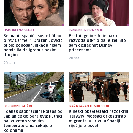
USKORO NA SFF-U
ISKRENO PRIZNANJE
Selma Alispahić ususret filmu
Brat Angeline Jolie nakon
o "Ay Carmeli": Dragan Jovičić
razvoda otkrio da je gej: Bio
bi bio ponosan; nikada nisam
sam opsjednut Disney
pomislila da igram s nekim
princezama
drugim
20 sati
20 sati
OGROMNE GUŽVE
KAŽNJAVANJE MADRIDA
I danas saobraćajni kolaps od
Kineski obavještajci razotkrili
Jablanice do Sarajeva: Putnici
Tel Aviv: Mossad orkestrirao
na izuzetno visokim
migrantsku krizu u Španiji,
temperaturama čekaju u
riječ je o osveti
kolonama