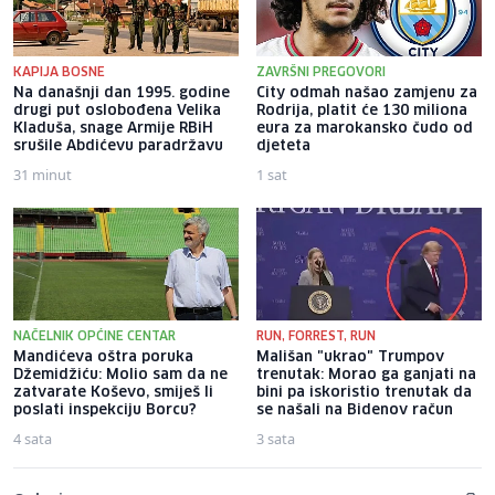
KAPIJA BOSNE
ZAVRŠNI PREGOVORI
Na današnji dan 1995. godine
City odmah našao zamjenu za
drugi put oslobođena Velika
Rodrija, platit će 130 miliona
Kladuša, snage Armije RBiH
eura za marokansko čudo od
srušile Abdićevu paradržavu
djeteta
31 minut
1 sat
NAČELNIK OPĆINE CENTAR
RUN, FORREST, RUN
Mandićeva oštra poruka
Mališan "ukrao" Trumpov
Džemidžiću: Molio sam da ne
trenutak: Morao ga ganjati na
zatvarate Koševo, smiješ li
bini pa iskoristio trenutak da
poslati inspekciju Borcu?
se našali na Bidenov račun
4 sata
3 sata