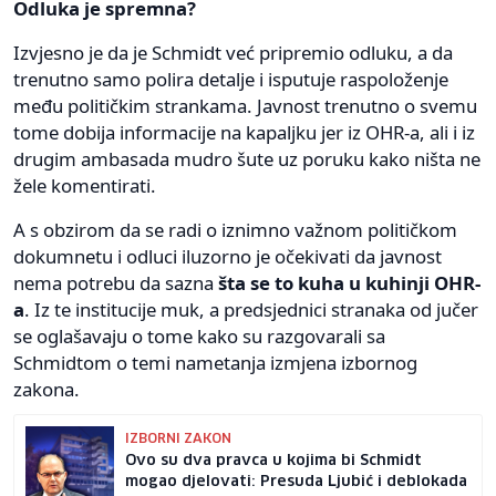
Odluka je spremna?
Izvjesno je da je Schmidt već pripremio odluku, a da
trenutno samo polira detalje i isputuje raspoloženje
među političkim strankama. Javnost trenutno o svemu
tome dobija informacije na kapaljku jer iz OHR-a, ali i iz
drugim ambasada mudro šute uz poruku kako ništa ne
žele komentirati.
A s obzirom da se radi o iznimno važnom političkom
dokumnetu i odluci iluzorno je očekivati da javnost
nema potrebu da sazna
šta se to kuha u kuhinji OHR-
a
. Iz te institucije muk, a predsjednici stranaka od jučer
se oglašavaju o tome kako su razgovarali sa
Schmidtom o temi nametanja izmjena izbornog
zakona.
IZBORNI ZAKON
Ovo su dva pravca u kojima bi Schmidt
mogao djelovati: Presuda Ljubić i deblokada