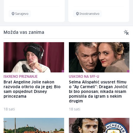
Sarajevo
Inostranstvo
Možda vas zanima
ISKRENO PRIZNANJE
USKORO NA SFF-U
Brat Angeline Jolie nakon
Selma Alispahić ususret filmu
razvoda otkrio da je gej: Bio
o "Ay Carmeli": Dragan Jovičić
sam opsjednut Disney
bi bio ponosan; nikada nisam
princezama
pomislila da igram s nekim
drugim
18 sati
18 sati