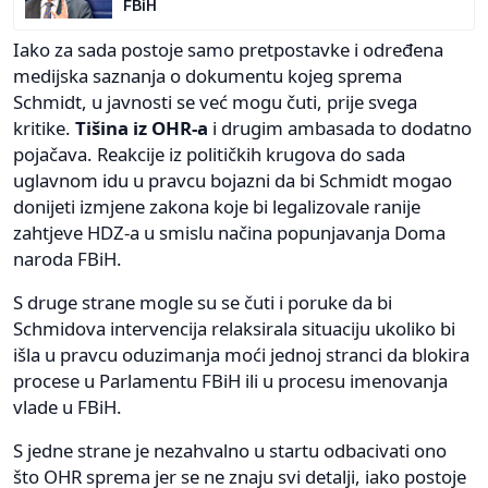
FBiH
Iako za sada postoje samo pretpostavke i određena
medijska saznanja o dokumentu kojeg sprema
Schmidt, u javnosti se već mogu čuti, prije svega
kritike.
Tišina iz OHR-a
i drugim ambasada to dodatno
pojačava. Reakcije iz političkih krugova do sada
uglavnom idu u pravcu bojazni da bi Schmidt mogao
donijeti izmjene zakona koje bi legalizovale ranije
zahtjeve HDZ-a u smislu načina popunjavanja Doma
naroda FBiH.
S druge strane mogle su se čuti i poruke da bi
Schmidova intervencija relaksirala situaciju ukoliko bi
išla u pravcu oduzimanja moći jednoj stranci da blokira
procese u Parlamentu FBiH ili u procesu imenovanja
vlade u FBiH.
S jedne strane je nezahvalno u startu odbacivati ono
što OHR sprema jer se ne znaju svi detalji, iako postoje