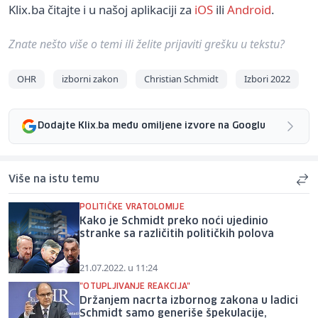
Klix.ba čitajte i u našoj aplikaciji za
iOS
ili
Android
.
Znate nešto više o temi ili želite prijaviti grešku u tekstu?
OHR
izborni zakon
Christian Schmidt
Izbori 2022
Dodajte Klix.ba među omiljene izvore na Googlu
Više na istu temu
POLITIČKE VRATOLOMIJE
Kako je Schmidt preko noći ujedinio
stranke sa različitih političkih polova
21.07.2022. u 11:24
"OTUPLJIVANJE REAKCIJA"
Držanjem nacrta izbornog zakona u ladici
Schmidt samo generiše špekulacije,