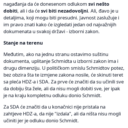
nagađanja da će donesenom odlukom
svi nešto
dobiti
, ali i da će
svi biti nezadovoljni
. Ali, đavo je u
detaljima, koji mogu biti presudni. Javnost zaslužuje i
im pravo znati kako će izgledati jedan od najvažnijih
dokumenata u svakoj državi - izborni zakon.
Stanje na terenu
Međutim, ako na jednu stranu ostavimo suštinu
dokumenta, uplitanje Schmidta u izborni zakon ima i
drugu dimenziju. U političkom smislu Schmidtov potez,
bez obzira šta te izmjene zakona nosile, će skinuti teret
sa pleća HDZ-a i SDA. Za prve će značiti da su učinili sve
da dobiju šta žele, ali da nisu mogli dobiti sve, jer ipak
je na kraju kompletnu odluku donio Schmidt.
Za SDA će značiti da u konačnici nije pristala na
zahtjeve HDZ-a, da nije "izdala", ali da ništa nisu mogli
učiniti jer je odluku donio Schmidt.