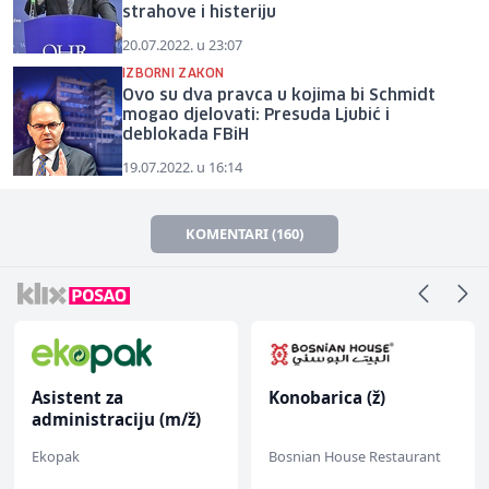
strahove i histeriju
20.07.2022. u 23:07
IZBORNI ZAKON
Ovo su dva pravca u kojima bi Schmidt
mogao djelovati: Presuda Ljubić i
deblokada FBiH
19.07.2022. u 16:14
KOMENTARI (160)
Asistent za
Konobarica (ž)
administraciju (m/ž)
Ekopak
Bosnian House Restaurant