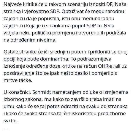
Najveće kritike će u takvom scenariju iznositi DF, Naša
stranka i vjerovatno SDP. Optuživat će međunarodnu
zajednicu da je popustila, istu onu međunarodnu
zajednicu koja je u strankama poput SDP-a i NS-a
vidjela neku političku promjenu i otvoreno ih podržala
na određenim nivoima.
Ostale stranke će ići srednjim putem i prikloniti se onoj
opciji koja bude dominantna. To podrazumijeva
iznošenje određene doze kritike na račun OHR-a, ali uz
pozdravljanje što se ipak nešto desilo i pomjerilo s
mrtve tačke.
U konačnici, Schmidt nametanjem odluke o izmjenama
izbornog zakona, ma kako to završilo treba imati na
umu kako će se taj potez odraziti na svaku od stranaka
i kako će svaka stranka taj čin iskoristiti u predizborne
svrhe.