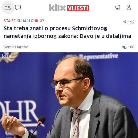
152
ŠTA SE KUHA U OHR-U?
Šta treba znati o procesu Schmidtovog
nametanja izbornog zakona: Đavo je u detaljima
Semir Hambo
160