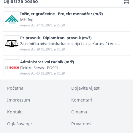
Oglasi za posao
Inžinjer građevine - Projekt menadžer (m/ž)
MH-Ing
Prijava do: 31.08.2026. u 23:59
Pripravnik - Diplomirani pravnik (m/ž)
Zajednička advokatska kancelarija Hakija Kurtović i Adis
Kurtović
Prijava do: 30.08.2026. u 23:59
Administrativni radnik (m/ž)
Elektro Servis - BOSCH
Prijava do: 05.09.2026. u 23:59
Početna
Dojavite vijest
Impressum
Komentari
Kontakt
O nama
Oglašavanje
Privatnost