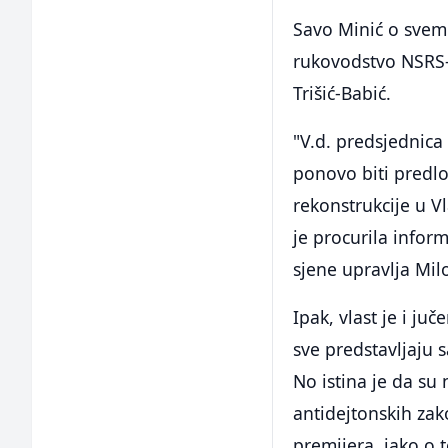
Savo Minić o svem
rukovodstvo NSRS-a
Trišić-Babić.
"V.d. predsjednica
ponovo biti predl
rekonstrukcije u V
je procurila infor
sjene upravlja Mil
Ipak, vlast je i ju
sve predstavljaju 
No istina je da s
antidejtonskih za
premijera, iako o t