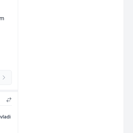
im
vladi