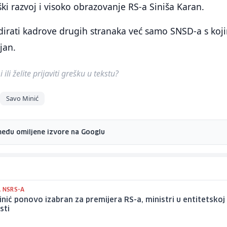
i razvoj i visoko obrazovanje RS-a Siniša Karan.
dirati kadrove drugih stranaka već samo SNSD-a s koj
jan.
ili želite prijaviti grešku u tekstu?
Savo Minić
među omiljene izvore na Googlu
A NSRS-A
nić ponovo izabran za premijera RS-a, ministri u entitetskoj 
sti