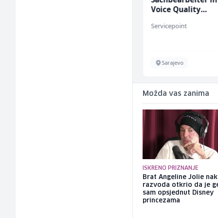
ž)
Voice Quality
Management (m/
Hotel Nomad
Servicepoint
Sarajevo
Sarajevo
Možda vas zanima
ISKRENO PRIZNANJE
Brat Angeline Jolie na
razvoda otkrio da je ge
sam opsjednut Disney
princezama