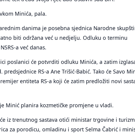
avkom Minića, pala.
 narednim danima je posebna sjednica Narodne skupšt
vatno biti održana već u nedjelju. Odluku o terminu
j NSRS-a već danas.
i poslanici će potvrditi odluku Minića, a zatim izglasa
.d. predsjednice RS-a Ane Trišić-Babić. Tako će Savo Mi
premijer entiteta RS-a koji će zatim predložiti novi sast
je Minić planira kozmetičke promjene u vladi.
će iz trenutnog sastava otići ministar trgovine i turiz
trica za porodicu, omladinu i sport Selma Čabrić i mini