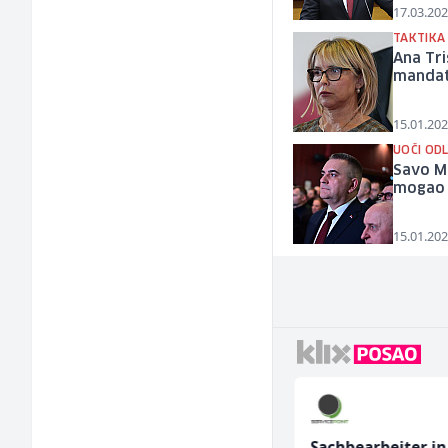
17.03.202
TAKTIKA
Ana Tri
manda
15.01.202
UOČI OD
Savo Mi
mogao 
15.01.202
Konobar - Barmen (m/
Sachbearbeiter in