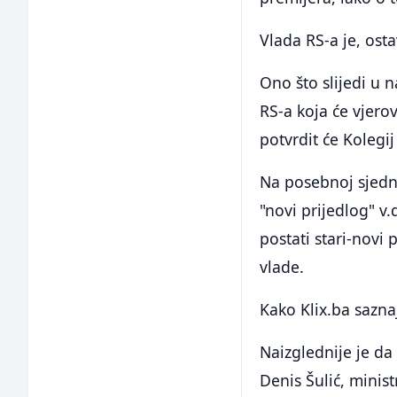
Vlada RS-a je, ost
Ono što slijedi u
RS-a koja će vjero
potvrdit će Kolegi
Na posebnoj sjednic
"novi prijedlog" v
postati stari-novi 
vlade.
Kako Klix.ba sazna
Naizglednije je da 
Denis Šulić, minis