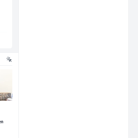
(m/f)
(m/ž)
Jitasa
Amko komerc
Više lokacija
Fojnica
en