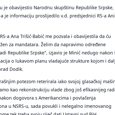
u je obavijestio Narodnu skupštinu Republike Srpske,
 je informaciju proslijedilo v.d. predsjednici RS-a Ani
 RS-a Ana Trišić-Babić me pozvala i obavijestila da ću
ožen za mandatara. Želim da napravimo određene
ladi Republike Srpske", izjavio je Minić nedugo nakon 
macija o lukavom planu vladajuće strukture kojom i dalj
orad Dodik.
čerašnjim potezom reterirala iako svojoj glasačkoj mašin
samo kao rekonstrukciju vlade zbog još efikasnijeg rad
u nakon dogovora s Amerikancima i povlačenja
kona u NSRS-u, sada povukli i nelegalno imenovanog
ome tek treba svoju riječ dati Ustavni sud BiH.