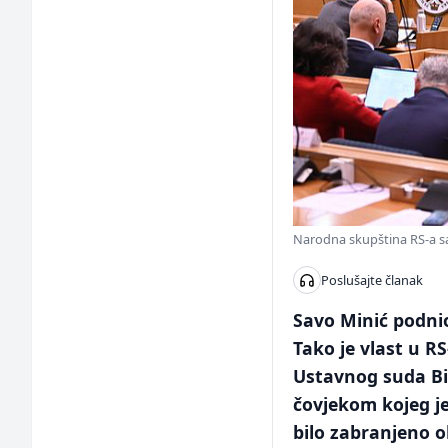
Narodna skupština RS-a sa
Poslušajte članak
Savo Minić podnio
Tako je vlast u R
Ustavnog suda BiH
čovjekom kojeg j
bilo zabranjeno o