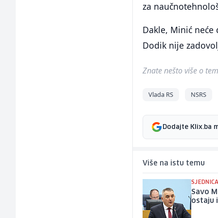
za naučnotehnološk
Dakle, Minić neće 
Dodik nije zadovol
Znate nešto više o temi 
Vlada RS
NSRS
Dodajte Klix.ba 
Više na istu temu
SJEDNIC
Savo Mi
ostaju i