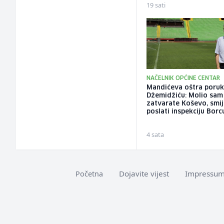
19 sati
NAČELNIK OPĆINE CENTAR
Mandićeva oštra poru
Džemidžiću: Molio sam
zatvarate Koševo, smije
poslati inspekciju Borc
4 sata
Dojavite vijest
Impressu
Početna