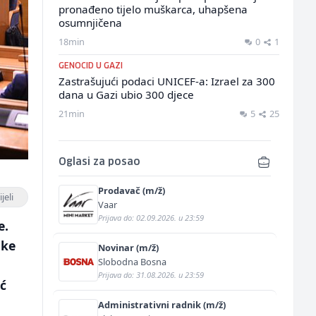
pronađeno tijelo muškarca, uhapšena
osumnjičena
18min
0
1
GENOCID U GAZI
Zastrašujući podaci UNICEF-a: Izrael za 300
dana u Gazi ubio 300 djece
21min
5
25
Oglasi za posao
Prodavač (m/ž)
jeli
Vaar
Prijava do: 02.09.2026. u 23:59
e.
uke
Novinar (m/ž)
Slobodna Bosna
Prijava do: 31.08.2026. u 23:59
eć
Administrativni radnik (m/ž)