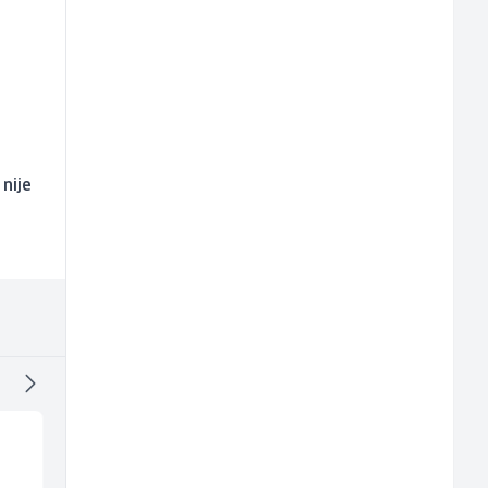
nije
Accounting Associate
Trgovac - Magacioner