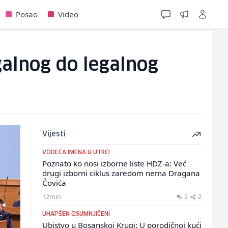
Posao
Video
galnog do legalnog
Vijesti
VODEĆA IMENA U UTRCI
Poznato ko nosi izborne liste HDZ-a: Već
drugi izborni ciklus zaredom nema Dragana
Čovića
12min
2
2
UHAPŠEN OSUMNJIČENI
Ubistvo u Bosanskoj Krupi: U porodičnoj kući