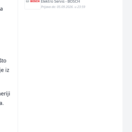
Elektro Servis - BOSCH
Prijava do: 05.09.2026. u 23:59
 a
što
e iz
eriji
a.