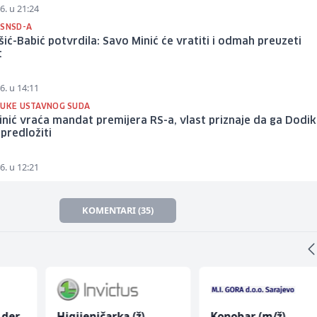
6. u 21:24
 SNSD-A
šić-Babić potvrdila: Savo Minić će vratiti i odmah preuzeti
t
6. u 14:11
LUKE USTAVNOG SUDA
nić vraća mandat premijera RS-a, vlast priznaje da ga Dodik 
predložiti
6. u 12:21
KOMENTARI (35)
 der
Higijeničarka (ž)
Konobar (m/ž)