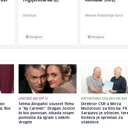
w)
Invictus
Mesna Industrija Gora
Sarajevo
Sarajevo
USKORO NA SFF-U
KRITIKOVAO ODLUKU NS BIH
kon
Selma Alispahić ususret filmu
Direktor CSR-a Mirza
j: Bio
o "Ay Carmeli": Dragan Jovičić
Muzurović za Klix.ba: FK
bi bio ponosan; nikada nisam
Sarajevo je oštećen, ter
pomislila da igram s nekim
Koševa je spreman za
drugim
utakmice