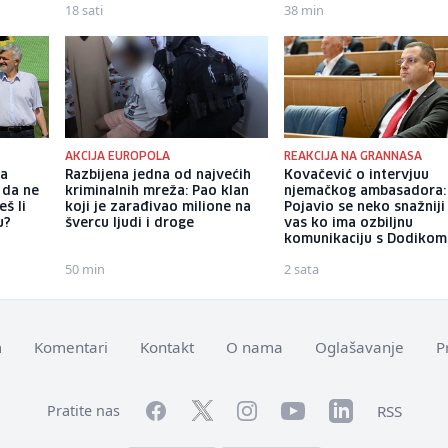
18 sati
38 min
AKCIJA EUROPOLA
REAKCIJA NA GRANNASA
ka
Razbijena jedna od najvećih
Kovačević o intervjuu
 da ne
kriminalnih mreža: Pao klan
njemačkog ambasadora:
š li
koji je zarađivao milione na
Pojavio se neko snažniji
u?
švercu ljudi i droge
vas ko ima ozbiljnu
komunikaciju s Dodikom
50 min
2 sata
m
Komentari
Kontakt
O nama
Oglašavanje
P
Facebook
YouTube
LinkedIn
Twitter
Instagram
RSS
Pratite nas