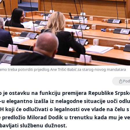
mo treba potvrditi prijedlog Ane Trišić-Babić za starog-novog mandatara
Podi
 je ostavku na funkciju premijera Republike Srpsk
S-u elegantno izašla iz nelagodne situacije uoči odl
 koji će odlučivati o legalnosti ove vlade na čelu s
e predložio Milorad Dodik u trenutku kada mu je v
bavljati službenu dužnost.