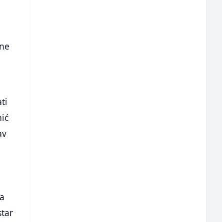
ine
ti
nić
av
ma
star