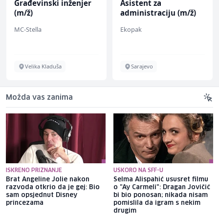
Građevinski inženjer
Asistent za
(m/ž)
administraciju (m/ž)
MC-Stella
Ekopak
Velika Kladuša
Sarajevo
Možda vas zanima
ISKRENO PRIZNANJE
USKORO NA SFF-U
Brat Angeline Jolie nakon
Selma Alispahić ususret filmu
razvoda otkrio da je gej: Bio
o "Ay Carmeli": Dragan Jovičić
sam opsjednut Disney
bi bio ponosan; nikada nisam
princezama
pomislila da igram s nekim
drugim