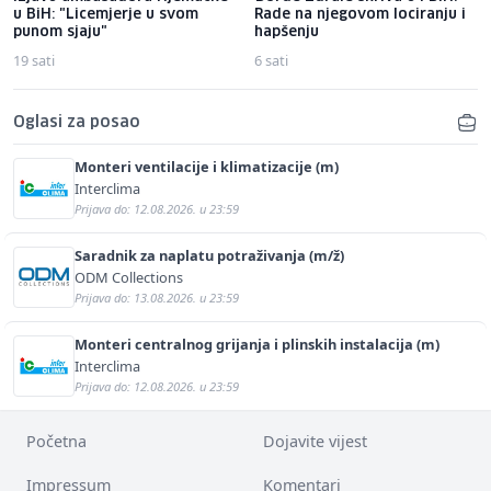
u BiH: "Licemjerje u svom
Rade na njegovom lociranju i
punom sjaju"
hapšenju
19 sati
6 sati
Oglasi za posao
Monteri ventilacije i klimatizacije (m)
Interclima
Prijava do: 12.08.2026. u 23:59
Saradnik za naplatu potraživanja (m/ž)
ODM Collections
Prijava do: 13.08.2026. u 23:59
Monteri centralnog grijanja i plinskih instalacija (m)
Interclima
Prijava do: 12.08.2026. u 23:59
Početna
Dojavite vijest
Impressum
Komentari