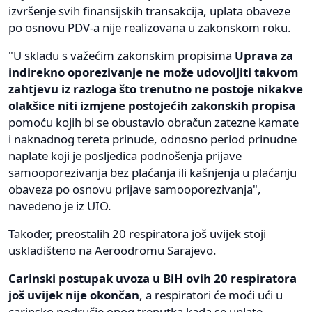
izvršenje svih finansijskih transakcija, uplata obaveze
po osnovu PDV-a nije realizovana u zakonskom roku.
"U skladu s važećim zakonskim propisima
Uprava za
indirekno oporezivanje ne može udovoljiti takvom
zahtjevu iz razloga što trenutno ne postoje nikakve
olakšice niti izmjene postojećih zakonskih propisa
pomoću kojih bi se obustavio obračun zatezne kamate
i naknadnog tereta prinude, odnosno period prinudne
naplate koji je posljedica podnošenja prijave
samooporezivanja bez plaćanja ili kašnjenja u plaćanju
obaveza po osnovu prijave samooporezivanja",
navedeno je iz UIO.
Također, preostalih 20 respiratora još uvijek stoji
uskladišteno na Aeroodromu Sarajevo.
Carinski postupak uvoza u BiH ovih 20 respiratora
još uvijek nije okončan
, a respiratori će moći ući u
carinsko područje onog trenutka kada se uplate