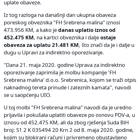
uplate obaveze.
Iz tog razloga na današnji dan ukupna obaveza
poreskog obveznika "FH Srebrena malina" iznosi
473.956 KM, a kako je
danas uplatio iznos od
452.475 KM
, na kartici obveznika i dalje
ostaje
obaveza za uplatu 21.481 KM
, što znači da je i dalje u
dugu u Upravi za indirektno oporezivanje.
"Dana 21. maja 2020. godine Uprava za indirektno
oporezivanje zaprimila je molbu kompanije 'FH
Srebrena malina' d.o.o. Srebrenica, kojom se traži otpis
naknadnog tereta prinude i zateznih kamata", navodi
se u saopćenju UIO.
U toj molbi "FH Srebrena malina" navodi da je uredno
prijavila i pokušala uplatiti obaveze po osnovu PDV-a, u
iznosu od 452.475 KM, ali da zbog rješenja Suda BiH
broj: S1 2 K 035494 20 Krn 2 od 8. maja 2020. godine,
kojim su blokirani računi i privremeno obustavljeno