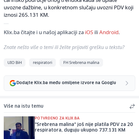
uvozne dažbine, u konkretnom slučaju uvozni PDV koji
iznosi 265.131 KM.
Klix.ba čitajte i u našoj aplikaciji za
iOS
ili
Android
.
Znate nešto više o temi ili želite prijaviti grešku u tekstu?
UIO BiH
respiratori
FH Srebrena malina
Dodajte Klix.ba među omiljene izvore na Googlu
Više na istu temu
POTVRĐENO ZA KLIX.BA
"Srebrena malina" još nije platila PDV za 20
respiratora, duguju ukupno 737.131 KM