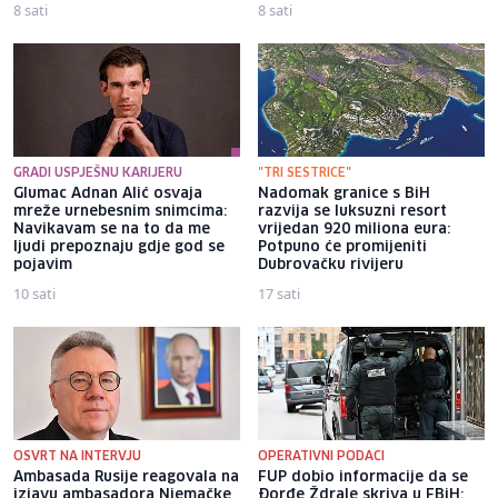
8 sati
8 sati
GRADI USPJEŠNU KARIJERU
"TRI SESTRICE"
Glumac Adnan Alić osvaja
Nadomak granice s BiH
mreže urnebesnim snimcima:
razvija se luksuzni resort
Navikavam se na to da me
vrijedan 920 miliona eura:
ljudi prepoznaju gdje god se
Potpuno će promijeniti
pojavim
Dubrovačku rivijeru
10 sati
17 sati
OSVRT NA INTERVJU
OPERATIVNI PODACI
Ambasada Rusije reagovala na
FUP dobio informacije da se
izjavu ambasadora Njemačke
Đorđe Ždrale skriva u FBiH: