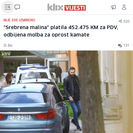
320
NIJE SVE IZMIRENO
"Srebrena malina" platila 452.475 KM za PDV,
odbijena molba za oprost kamate
D. Be.
131