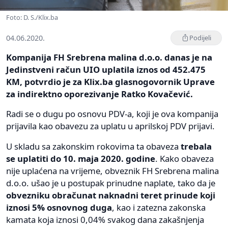
Foto: D. S./Klix.ba
04.06.2020.
Podijeli
Kompanija FH Srebrena malina d.o.o. danas je na
Jedinstveni račun UIO uplatila iznos od 452.475
KM, potvrdio je za Klix.ba glasnogovornik Uprave
za indirektno oporezivanje Ratko Kovačević.
Radi se o dugu po osnovu PDV-a, koji je ova kompanija
prijavila kao obavezu za uplatu u aprilskoj PDV prijavi.
U skladu sa zakonskim rokovima ta obaveza
trebala
se uplatiti do 10. maja 2020. godine
. Kako obaveza
nije uplaćena na vrijeme, obveznik FH Srebrena malina
d.o.o. ušao je u postupak prinudne naplate, tako da je
obvezniku obračunat naknadni teret prinude koji
iznosi 5% osnovnog duga
, kao i zatezna zakonska
kamata koja iznosi 0,04% svakog dana zakašnjenja