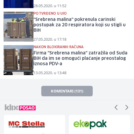
28.05.2020. u 11:52
POTVRĐENO U UIO
"Srebrena malina" pokrenula carinski
postupak za 20 respiratora koji su stigli u
BiH
27.05.2020. u 17:18
NAKON BLOKIRANIH RAČUNA
Firma "Srebrena malina" zatražila od Suda
BiH da im se omogući plaćanje preostalog
iznosa PDV-a
13.05.2020. u 13:48
KOMENTARI (131)