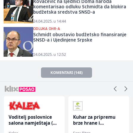
Kovačević na sjednici Doma naroda
komentarisao odluku Schmidta da blokira
budžetska sredstva SNSD-a
24.04.2025. u 14:44
ODLUKA OHR-A
Schmidt obustavio budžetsko finansiranje
SNSD-a i Ujedinjene Srpske
24.04.2025. u 12:52
KOMENTARI (148)
Voditelj poslovnice
Kuhar za pripremu
salona namještaja (m/
brze hrane i
ž)
jednostavnih jela (m/
Kalea
Easy Bites