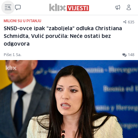
635
MILIONI SU U PITANJU
SNSD-ovce ipak "zaboljela" odluka Christiana
Schmidta, Vulić poručila: Neće ostati bez
odgovora
Piše: I. Sa.
148