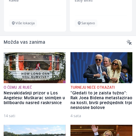
ž)
Više lokacija
Sarajevo
Možda vas zanima
O ČEMU JE RIJEČ
TURNEJU NEĆE OTKAZATI
Nesvakidašnji prizor u Los
"Gledati to je zaista tužno":
Angelesu: Muškarac snimljen u
Rak Joea Bidena metastazirao
billboardu nasred raskrsnice
na kosti, bivši predsjednik trpi
nesnosne bolove
14 sati
4 sata