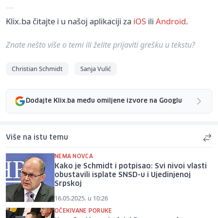
Klix.ba čitajte i u našoj aplikaciji za
iOS
ili
Android
.
Znate nešto više o temi ili želite prijaviti grešku u tekstu?
Christian Schmidt
Sanja Vulić
Dodajte Klix.ba među omiljene izvore na Googlu
Više na istu temu
NEMA NOVCA
Kako je Schmidt i potpisao: Svi nivoi vlasti
obustavili isplate SNSD-u i Ujedinjenoj
Srpskoj
16.05.2025. u 10:26
OČEKIVANE PORUKE