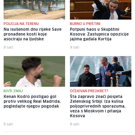
POLICIJA NA TERENU
BURNO U PRIŠTINI
Na isušenom dnu rijeke Save
Potpuni haos u Skupštini
pronađene kosti koje
Kosova: Zastupnica opozicije
asociraju na ljudske
jajima gađala Kurtija
8 sati
9 sati
BIVŠI ZMAJ
OČEKIVAN PREOKRET?
Kenan Kodro postigao gol
Šta zapravo znači posjeta
protiv velikog Real Madrida,
Zelenskog Srbiji: Iza kulisa
pogledajte njegov pogodak
poljoprivrednih sporazuma,
veza s Moskvom i pitanja
Kosova
6 sati
8 sati