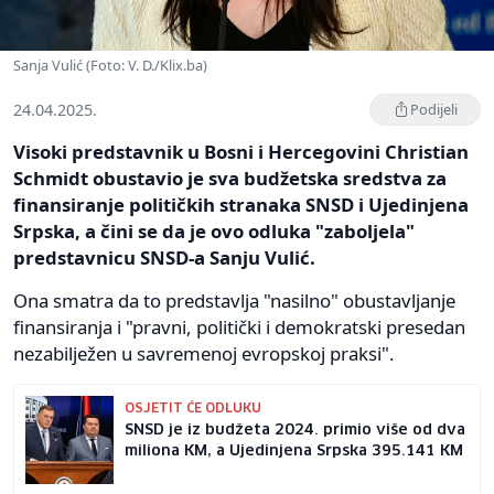
Sanja Vulić (Foto: V. D./Klix.ba)
24.04.2025.
Podijeli
Visoki predstavnik u Bosni i Hercegovini Christian
Schmidt obustavio je sva budžetska sredstva za
finansiranje političkih stranaka SNSD i Ujedinjena
Srpska, a čini se da je ovo odluka "zaboljela"
predstavnicu SNSD-a Sanju Vulić.
Ona smatra da to predstavlja "nasilno" obustavljanje
finansiranja i "pravni, politički i demokratski presedan
nezabilježen u savremenoj evropskoj praksi".
OSJETIT ĆE ODLUKU
SNSD je iz budžeta 2024. primio više od dva
miliona KM, a Ujedinjena Srpska 395.141 KM