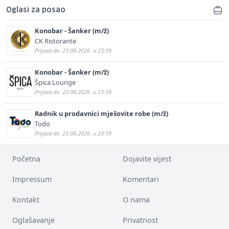
Oglasi za posao
Konobar - Šanker (m/ž)
CK Ristorante
Prijava do: 23.08.2026. u 23:59
Konobar - Šanker (m/ž)
Špica Lounge
Prijava do: 22.08.2026. u 23:59
Radnik u prodavnici mješovite robe (m/ž)
Todo
Prijava do: 23.08.2026. u 23:59
Početna
Dojavite vijest
Impressum
Komentari
Kontakt
O nama
Oglašavanje
Privatnost