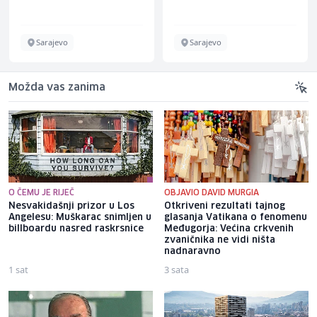
Sarajevo
Sarajevo
Možda vas zanima
O ČEMU JE RIJEČ
OBJAVIO DAVID MURGIA
Nesvakidašnji prizor u Los
Otkriveni rezultati tajnog
Angelesu: Muškarac snimljen u
glasanja Vatikana o fenomenu
billboardu nasred raskrsnice
Međugorja: Većina crkvenih
zvaničnika ne vidi ništa
nadnaravno
1 sat
3 sata