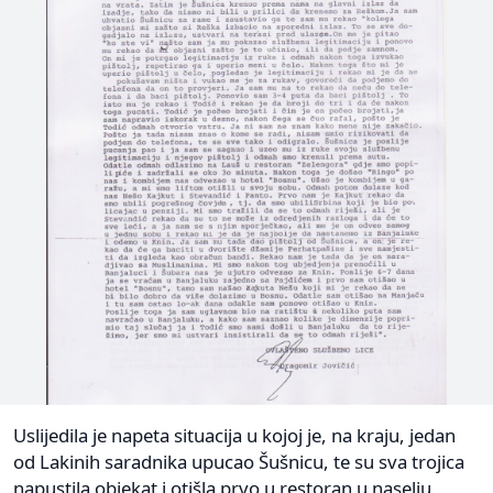
Uslijedila je napeta situacija u kojoj je, na kraju, jedan
od Lakinih saradnika upucao Šušnicu, te su sva trojica
napustila objekat i otišla prvo u restoran u naselju