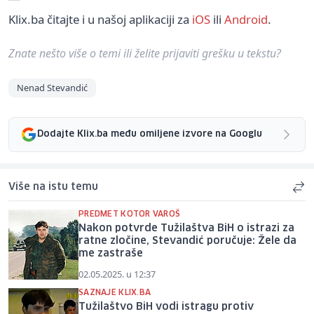
Klix.ba čitajte i u našoj aplikaciji za
iOS
ili
Android
.
Znate nešto više o temi ili želite prijaviti grešku u tekstu?
Nenad Stevandić
Dodajte Klix.ba među omiljene izvore na Googlu
Više na istu temu
PREDMET KOTOR VAROŠ
Nakon potvrde Tužilaštva BiH o istrazi za
ratne zločine, Stevandić poručuje: Žele da
me zastraše
02.05.2025. u 12:37
SAZNAJE KLIX.BA
Tužilaštvo BiH vodi istragu protiv