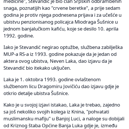
medicine", Stevandić je bio član Srpskih odbrambenih
snaga, poznatijih kao "crvene beretke", a prije sedam
godina je protiv njega podnesena prijava i za učešće u
ubistvu penzionisanog policajca Miodraga Šušnice u
jednom banjalučkom kafiću, koje se desilo 10. aprila
1992. godine.
Iako je Stevandić negirao optužbe, službena zabilješka
MUP-a RS-a iz 1993. godine pokazuje da je jedan od
aktera ovog ubistva, Neven Laka, dao izjavu da je
Stevandić bio itekako uključen.
Laka je 1. oktobra 1993. godine ovlaštenom
službenom licu Dragomiru Jovičiću dao izjavu gdje je
otkrio detalje ubistva Šušnice.
Kako je u svojoj izjavi istakao, Laka je trebao, zajedno
sa još nekoliko svojih kolega iz Knina, "pohvatati
muslimansku mafiju" u Banjoj Luci, a naloge su dobijali
od Kriznog štaba Općine Banja Luka gdje je, između