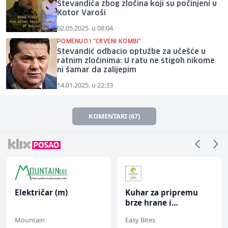
Stevandića zbog zločina koji su počinjeni u
Kotor Varoši
02.05.2025. u 08:04
POMENUO I "CRVENI KOMBI"
Stevandić odbacio optužbe za učešće u
ratnim zločinima: U ratu ne stigoh nikome
ni šamar da zalijepim
14.01.2025. u 22:33
KOMENTARI (67)
Električar (m)
Kuhar za pripremu
brze hrane i
jednostavnih jela (m/
Mountain
Easy Bites
ž)