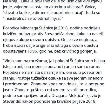
Na kraju, Laka je pojasnio da je odlučio dati ovu izjavu
jer je, zajedno sa ostalim akterima ubistva Šušnice,
"shvatio kolike je dimenzije poprimio slučaj", te da su
"insistirali da se to odmah riješi."
Porodica Miodraga Šušnice je 2018. godine podnijela
krivičnu prijavu protiv Stevandića zbog, kako su naveli,
njegove uloge u ovom ubistvu. On je sve negirao, a
treba istaći i da je originalna istraga o ovom ubistvu
obustavljena 1996. godine, bez krivičnog gonjenja.
"Vidio sam na mrežama, ja i pokojni Šušnica smo bili na
istoj strani, i na mene je pucano i ranjen sam u rame.
Porodici nemam šta da zamjerim, oni su u posebnom
stanju. Postoje tužilačke odluke sa sve jednim imenom
i prezimenom. Znam od koga ona dolazi, to je potpuno
jasno. Zbog toga što su mi uznemiravali i porodicu,
podnio sam prijavu protiv Dragana Mektića" izjavio je
Stevandić nakon podnošenja krivične prijave 2018.