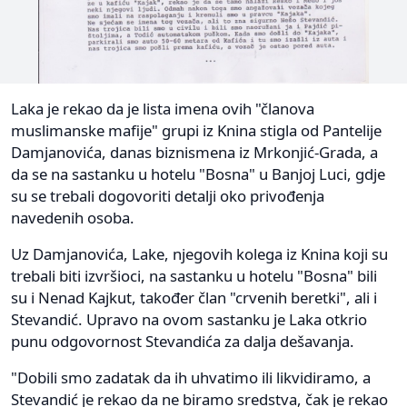
Laka je rekao da je lista imena ovih "članova
muslimanske mafije" grupi iz Knina stigla od Pantelije
Damjanovića, danas biznismena iz Mrkonjić-Grada, a
da se na sastanku u hotelu "Bosna" u Banjoj Luci, gdje
su se trebali dogovoriti detalji oko privođenja
navedenih osoba.
Uz Damjanovića, Lake, njegovih kolega iz Knina koji su
trebali biti izvršioci, na sastanku u hotelu "Bosna" bili
su i Nenad Kajkut, također član "crvenih beretki", ali i
Stevandić. Upravo na ovom sastanku je Laka otkrio
punu odgovornost Stevandića za dalja dešavanja.
"Dobili smo zadatak da ih uhvatimo ili likvidiramo, a
Stevandić je rekao da ne biramo sredstva, čak je rekao