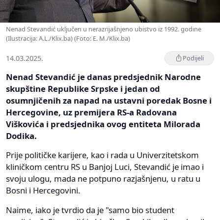
Nenad Stevandić uključen u nerazrijašnjeno ubistvo iz 1992. godine
(Ilustracija: A.L./Klix.ba) (Foto: E. M./Klix.ba)
14.03.2025.
Podijeli
Nenad Stevandić je danas predsjednik Narodne
skupštine Republike Srpske i jedan od
osumnjičenih za napad na ustavni poredak Bosne i
Hercegovine, uz premijera RS-a Radovana
Viškovića i predsjednika ovog entiteta Milorada
Dodika.
Prije političke karijere, kao i rada u Univerzitetskom
kliničkom centru RS u Banjoj Luci, Stevandić je imao i
svoju ulogu, mada ne potpuno razjašnjenu, u ratu u
Bosni i Hercegovini.
Naime, iako je tvrdio da je "samo bio student