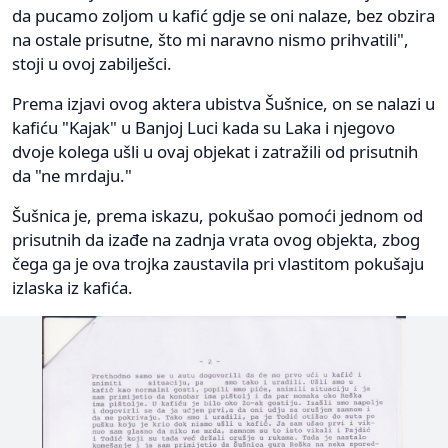
da pucamo zoljom u kafić gdje se oni nalaze, bez obzira
na ostale prisutne, što mi naravno nismo prihvatili",
stoji u ovoj zabilješci.
Prema izjavi ovog aktera ubistva Šušnice, on se nalazi u
kafiću "Kajak" u Banjoj Luci kada su Laka i njegovo
dvoje kolega ušli u ovaj objekat i zatražili od prisutnih
da "ne mrdaju."
Šušnica je, prema iskazu, pokušao pomoći jednom od
prisutnih da izađe na zadnja vrata ovog objekta, zbog
čega ga je ova trojka zaustavila pri vlastitom pokušaju
izlaska iz kafića.