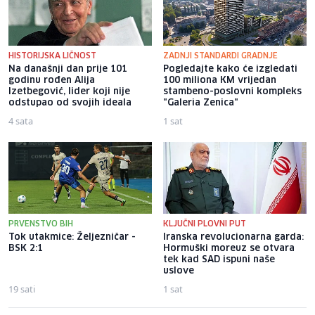
HISTORIJSKA LIČNOST
ZADNJI STANDARDI GRADNJE
Na današnji dan prije 101
Pogledajte kako će izgledati
godinu rođen Alija
100 miliona KM vrijedan
Izetbegović, lider koji nije
stambeno-poslovni kompleks
odstupao od svojih ideala
"Galeria Zenica"
4 sata
1 sat
PRVENSTVO BIH
KLJUČNI PLOVNI PUT
Tok utakmice: Željezničar -
Iranska revolucionarna garda:
BSK 2:1
Hormuški moreuz se otvara
tek kad SAD ispuni naše
uslove
19 sati
1 sat