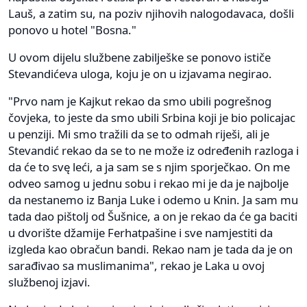
Lauš, a zatim su, na poziv njihovih nalogodavaca, došli
ponovo u hotel "Bosna."
U ovom dijelu službene zabilješke se ponovo ističe
Stevandićeva uloga, koju je on u izjavama negirao.
"Prvo nam je Kajkut rekao da smo ubili pogrešnog
čovjeka, to jeste da smo ubili Srbina koji je bio policajac
u penziji. Mi smo tražili da se to odmah riješi, ali je
Stevandić rekao da se to ne može iz određenih razloga i
da će to svę leći, a ja sam se s njim sporječkao. On me
odveo samog u jednu sobu i rekao mi je da je najbolje
da nestanemo iz Banja Luke i odemo u Knin. Ja sam mu
tada dao pištolj od Šušnice, a on je rekao da će ga baciti
u dvorište džamije Ferhatpašine i sve namjestiti da
izgleda kao obračun bandi. Rekao nam je tada da je on
sarađivao sa muslimanima", rekao je Laka u ovoj
službenoj izjavi.