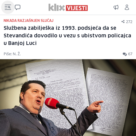
272
NIKADA RAZJAŠNJEN SLUČAJ
Službena zabilješka iz 1993. podsjeća da se
Stevandića dovodilo u vezu s ubistvom policajca
u Banjoj Luci
Piše: N. Ž.
67