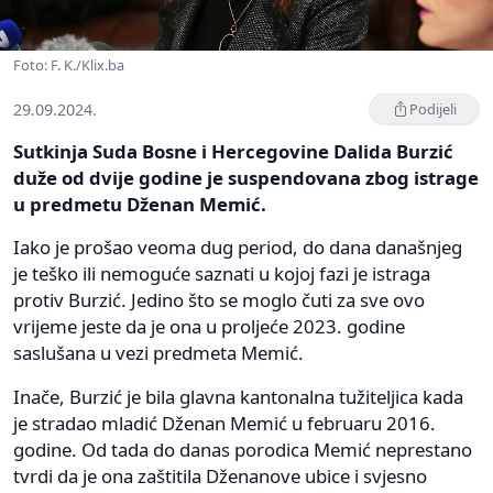
Foto: F. K./Klix.ba
29.09.2024.
Podijeli
Sutkinja Suda Bosne i Hercegovine Dalida Burzić
duže od dvije godine je suspendovana zbog istrage
u predmetu Dženan Memić.
Iako je prošao veoma dug period, do dana današnjeg
je teško ili nemoguće saznati u kojoj fazi je istraga
protiv Burzić. Jedino što se moglo čuti za sve ovo
vrijeme jeste da je ona u proljeće 2023. godine
saslušana u vezi predmeta Memić.
Inače, Burzić je bila glavna kantonalna tužiteljica kada
je stradao mladić Dženan Memić u februaru 2016.
godine. Od tada do danas porodica Memić neprestano
tvrdi da je ona zaštitila Dženanove ubice i svjesno