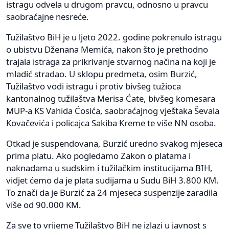
istragu odvela u drugom pravcu, odnosno u pravcu
saobraćajne nesreće.
Tužilaštvo BiH je u ljeto 2022. godine pokrenulo istragu
o ubistvu Dženana Memića, nakon što je prethodno
trajala istraga za prikrivanje stvarnog načina na koji je
mladić stradao. U sklopu predmeta, osim Burzić,
Tužilaštvo vodi istragu i protiv bivšeg tužioca
kantonalnog tužilaštva Merisa Ćate, bivšeg komesara
MUP-a KS Vahida Ćosića, saobraćajnog vještaka Ševala
Kovačevića i policajca Sakiba Kreme te više NN osoba.
Otkad je suspendovana, Burzić uredno svakog mjeseca
prima platu. Ako pogledamo Zakon o platama i
naknadama u sudskim i tužilačkim institucijama BIH,
vidjet ćemo da je plata sudijama u Sudu BiH 3.800 KM.
To znači da je Burzić za 24 mjeseca suspenzije zaradila
više od 90.000 KM.
Za sve to vrijeme Tužilaštvo BiH ne izlazi u javnost s