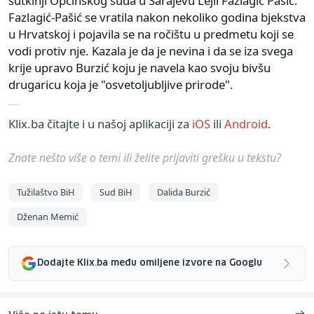
sutkinji Općinskog suda u Sarajevu Lejli Fazlagić Pašić.
Fazlagić-Pašić se vratila nakon nekoliko godina bjekstva
u Hrvatskoj i pojavila se na ročištu u predmetu koji se
vodi protiv nje. Kazala je da je nevina i da se iza svega
krije upravo Burzić koju je navela kao svoju bivšu
drugaricu koja je "osvetoljubljive prirode".
Klix.ba čitajte i u našoj aplikaciji za
iOS
ili
Android
.
Znate nešto više o temi ili želite prijaviti grešku u tekstu?
Tužilaštvo BiH
Sud BiH
Dalida Burzić
Dženan Memić
Dodajte Klix.ba među omiljene izvore na Googlu