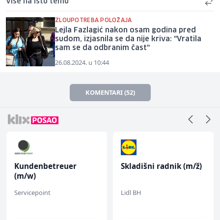
Više na istu temu
ZLOUPOTREBA POLOŽAJA
Lejla Fazlagić nakon osam godina pred
sudom, izjasnila se da nije kriva: "Vratila
sam se da odbranim čast"
26.08.2024. u 10:44
KOMENTARI (52)
Kundenbetreuer
Skladišni radnik (m/ž)
(m/w)
Servicepoint
Lidl BH