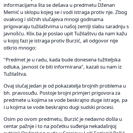
informacijama šta se dešava u predmetu Dženan
Memić u sklopu kojeg se i vodi istraga protiv nje. Zbog
ovakvog i sličnih slučajeva mnogi godinama
prigovaraju tužilaštvima u našoj zemlji slabu saradnju s
javnošću. Klix.ba je poslao upit Tužilaštvu da nam kažu
u kojoj fazi je istraga protiv Burzić, ali odgovor nije
otkrio mnogo:
"Predmet je u radu, kada bude donesena tužiteljska
odluka, javnost će biti informirana", kazali su nam iz
Tužilaštva.
Ovaj slučaj jedan je od pokazatelja brojnih problema u
bh. pravosuđu. Postoje brojni primjeri prigovora za
predmete u kojima se vode beskrajno duge istrage, pa
i u kojima se vode beskrajno dugi sudski procesi.
Osim po ovom predmetu, Burzić je nedavno došla u
centar pažnje i to na početku suđenja nekadašnjoj