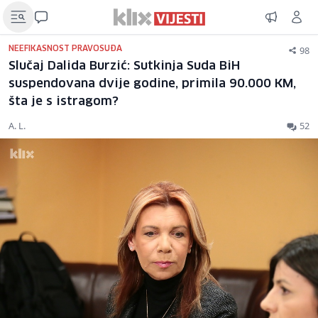
98
NEEFIKASNOST PRAVOSUĐA
Slučaj Dalida Burzić: Sutkinja Suda BiH
suspendovana dvije godine, primila 90.000 KM,
šta je s istragom?
A. L.
52