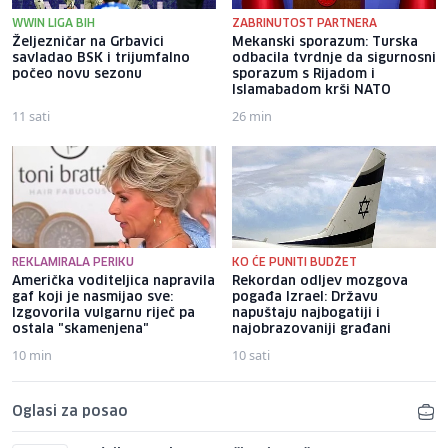
WWIN LIGA BIH
ZABRINUTOST PARTNERA
Željezničar na Grbavici
Mekanski sporazum: Turska
savladao BSK i trijumfalno
odbacila tvrdnje da sigurnosni
počeo novu sezonu
sporazum s Rijadom i
Islamabadom krši NATO
11 sati
26 min
REKLAMIRALA PERIKU
KO ĆE PUNITI BUDŽET
Američka voditeljica napravila
Rekordan odljev mozgova
gaf koji je nasmijao sve:
pogađa Izrael: Državu
Izgovorila vulgarnu riječ pa
napuštaju najbogatiji i
ostala "skamenjena"
najobrazovaniji građani
10 min
10 sati
Oglasi za posao