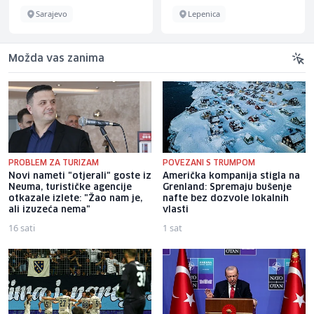
Sarajevo
Lepenica
Možda vas zanima
PROBLEM ZA TURIZAM
POVEZANI S TRUMPOM
Novi nameti "otjerali" goste iz
Američka kompanija stigla na
Neuma, turističke agencije
Grenland: Spremaju bušenje
otkazale izlete: "Žao nam je,
nafte bez dozvole lokalnih
ali izuzeća nema"
vlasti
16 sati
1 sat