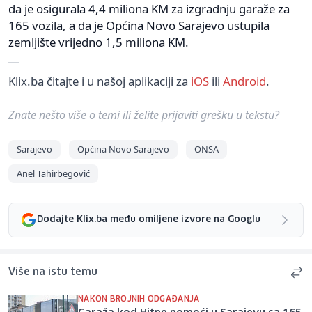
da je osigurala 4,4 miliona KM za izgradnju garaže za
165 vozila, a da je Općina Novo Sarajevo ustupila
zemljište vrijedno 1,5 miliona KM.
Klix.ba čitajte i u našoj aplikaciji za
iOS
ili
Android
.
Znate nešto više o temi ili želite prijaviti grešku u tekstu?
Sarajevo
Općina Novo Sarajevo
ONSA
Anel Tahirbegović
Dodajte Klix.ba među omiljene izvore na Googlu
Više na istu temu
NAKON BROJNIH ODGAĐANJA