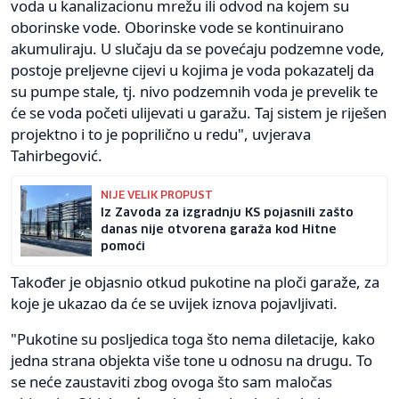
voda u kanalizacionu mrežu ili odvod na kojem su
oborinske vode. Oborinske vode se kontinuirano
akumuliraju. U slučaju da se povećaju podzemne vode,
postoje preljevne cijevi u kojima je voda pokazatelj da
su pumpe stale, tj. nivo podzemnih voda je prevelik te
će se voda početi ulijevati u garažu. Taj sistem je riješen
projektno i to je poprilično u redu", uvjerava
Tahirbegović.
NIJE VELIK PROPUST
Iz Zavoda za izgradnju KS pojasnili zašto
danas nije otvorena garaža kod Hitne
pomoći
Također je objasnio otkud pukotine na ploči garaže, za
koje je ukazao da će se uvijek iznova pojavljivati.
"Pukotine su posljedica toga što nema diletacije, kako
jedna strana objekta više tone u odnosu na drugu. To
se neće zaustaviti zbog ovoga što sam maločas