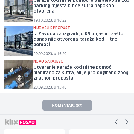
Garaža kod Hitne pomoći u Sarajevu sa 165
parking mjesta bit će sutra napokon
otvorena
19.10.2023. u 16:22
NIJE VELIK PROPUST
Iz Zavoda za izgradnju KS pojasnili zašto
danas nije otvorena garaža kod Hitne
pomoći
29.09.2023. u 16:29
NOVO SARAJEVO
Otvaranje garaže kod Hitne pomoći
planirano za sutra, ali je prolongirano zbog
znatnog propusta
28.09.2023. u 15:48
KOMENTARI (57)