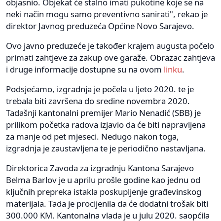
objasnio. Objekat će stalno imati pukotine koje se na
neki način mogu samo preventivno sanirati", rekao je
direktor Javnog preduzeća Općine Novo Sarajevo.
Ovo javno preduzeće je također krajem augusta počelo
primati zahtjeve za zakup ove garaže. Obrazac zahtjeva
i druge informacije dostupne su na ovom
linku
.
Podsjećamo, izgradnja je počela u ljeto 2020. te je
trebala biti završena do sredine novembra 2020.
Tadašnji kantonalni premijer Mario Nenadić (SBB) je
prilikom početka radova izjavio da će biti napravljena
za manje od pet mjeseci. Nedugo nakon toga,
izgradnja je zaustavljena te je periodično nastavljana.
Direktorica Zavoda za izgradnju Kantona Sarajevo
Belma Barlov je u aprilu prošle godine kao jednu od
ključnih prepreka istakla poskupljenje građevinskog
materijala. Tada je procijenila da će dodatni trošak biti
300.000 KM. Kantonalna vlada je u julu 2020. saopćila