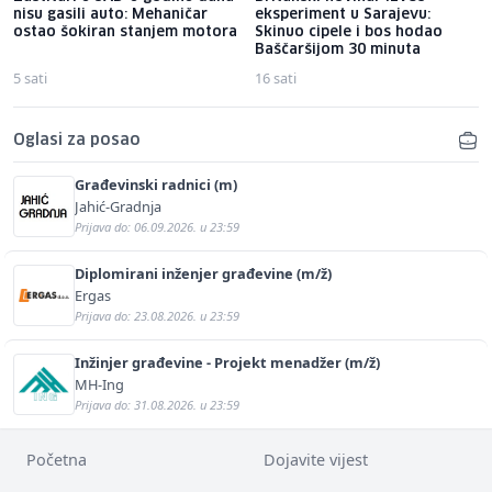
nisu gasili auto: Mehaničar
eksperiment u Sarajevu:
ostao šokiran stanjem motora
Skinuo cipele i bos hodao
Baščaršijom 30 minuta
5 sati
16 sati
Oglasi za posao
Građevinski radnici (m)
Jahić-Gradnja
Prijava do: 06.09.2026. u 23:59
Diplomirani inženjer građevine (m/ž)
Ergas
Prijava do: 23.08.2026. u 23:59
Inžinjer građevine - Projekt menadžer (m/ž)
MH-Ing
Prijava do: 31.08.2026. u 23:59
Početna
Dojavite vijest