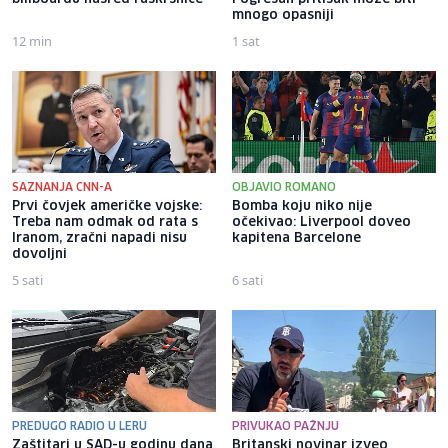
mnogo opasniji
12 min
1 sat
SAZNANJA CNN-A
OBJAVIO ROMANO
Prvi čovjek američke vojske:
Bomba koju niko nije
Treba nam odmak od rata s
očekivao: Liverpool doveo
Iranom, zračni napadi nisu
kapitena Barcelone
dovoljni
5 sati
6 sati
PREDUGO RADIO U LERU
PRIVUKAO PAŽNJU
Zaštitari u SAD-u godinu dana
Britanski novinar izveo