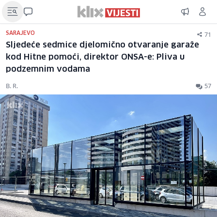
71
SARAJEVO
Sljedeće sedmice djelomično otvaranje garaže
kod Hitne pomoći, direktor ONSA-e: Pliva u
podzemnim vodama
B. R.
57