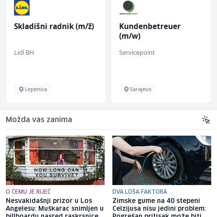
Skladišni radnik (m/ž)
Kundenbetreuer
(m/w)
Lidl BH
Servicepoint
Lepenica
Sarajevo
Možda vas zanima
O ČEMU JE RIJEČ
DVA LOŠA FAKTORA
Nesvakidašnji prizor u Los
Zimske gume na 40 stepeni
Angelesu: Muškarac snimljen u
Celzijusa nisu jedini problem:
billboardu nasred raskrsnice
Pogrešan pritisak može biti