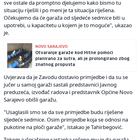
sve ostale da promptno djelujemo kako bismo tu
situaciju riješili i po meni je ta situacija riješena.
Očekujemo da će garaža od sljedeće sedmice biti u
upotrebi, u kapacitetu u kojem je to moguće", ukazao
je.
NOVO SARAJEVO
Otvaranje garaže kod Hitne pomoći
planirano za sutra, ali je prolongirano zbog
znatnog propusta
Uvjerava da je Zavodu dostavio primjedbe i da su se
jučer u samoj garaži sastali predstavnici Javnog
preduzeća, izvođač radova i predstavnik Općine Novo
Sarajevo obišli garažu.
"Usaglasili smo se da sve primjedbe budu riješene
sljedeće sedmice. Osim primjedbe koja se odnosi na
pukotine na ploči garaže", istakao je Tahirbegović.
Tokom jučerašnjeg sastanka rečeno mu je da garaža