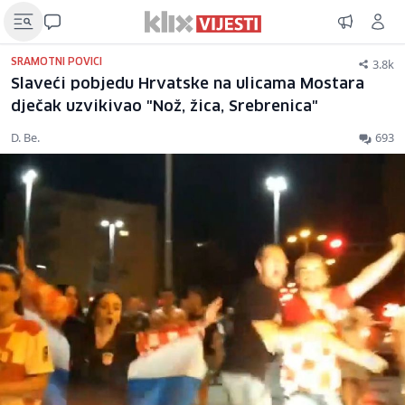
3.8k
SRAMOTNI POVICI
Slaveći pobjedu Hrvatske na ulicama Mostara
dječak uzvikivao "Nož, žica, Srebrenica"
D. Be.
693