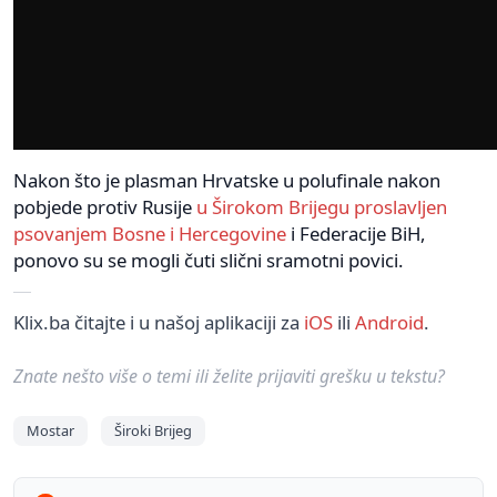
Nakon što je plasman Hrvatske u polufinale nakon
pobjede protiv Rusije
u Širokom Brijegu proslavljen
psovanjem Bosne i Hercegovine
i Federacije BiH,
ponovo su se mogli čuti slični sramotni povici.
Klix.ba čitajte i u našoj aplikaciji za
iOS
ili
Android
.
Znate nešto više o temi ili želite prijaviti grešku u tekstu?
Mostar
Široki Brijeg