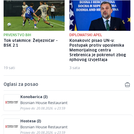
PRVENSTVO BIH
DIPLOMATSKI APEL
Tok utakmice: Željezničar -
Konaković pisao UN-u:
BSK 2:1
Postupak protiv uposlenika
Memorijalnog centra
Srebrenica je pokrenut zbog
njihovog izvještaja
19 sati
3 sata
Oglasi za posao
Konobarica (ž)
Bosnian House Restaurant
Prijava do: 20.08.2026. u 23:59
Hostesa (ž)
Bosnian House Restaurant
Prijava do: 20.08.2026. u 23:59