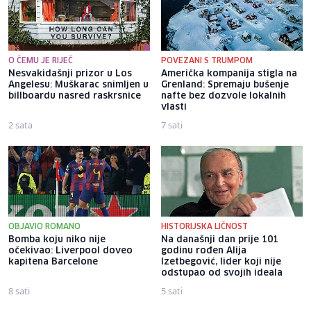
O ČEMU JE RIJEČ
POVEZANI S TRUMPOM
Nesvakidašnji prizor u Los
Američka kompanija stigla na
Angelesu: Muškarac snimljen u
Grenland: Spremaju bušenje
billboardu nasred raskrsnice
nafte bez dozvole lokalnih
vlasti
2 sata
7 sati
OBJAVIO ROMANO
HISTORIJSKA LIČNOST
Bomba koju niko nije
Na današnji dan prije 101
očekivao: Liverpool doveo
godinu rođen Alija
kapitena Barcelone
Izetbegović, lider koji nije
odstupao od svojih ideala
8 sati
5 sati