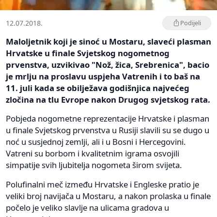
12.07.2018.
Podijeli
Maloljetnik koji je sinoć u Mostaru, slaveći plasman
Hrvatske u finale Svjetskog nogometnog
prvenstva, uzvikivao "Nož, žica, Srebrenica", bacio
je mrlju na proslavu uspjeha Vatrenih i to baš na
11. juli kada se obilježava godišnjica najvećeg
zločina na tlu Evrope nakon Drugog svjetskog rata.
Pobjeda nogometne reprezentacije Hrvatske i plasman
u finale Svjetskog prvenstva u Rusiji slavili su se dugo u
noć u susjednoj zemlji, ali i u Bosni i Hercegovini.
Vatreni su borbom i kvalitetnim igrama osvojili
simpatije svih ljubitelja nogometa širom svijeta.
Polufinalni meč između Hrvatske i Engleske pratio je
veliki broj navijača u Mostaru, a nakon prolaska u finale
počelo je veliko slavlje na ulicama gradova u