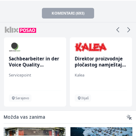
KOMENTARI (693)
Sachbearbeiter in der
Direktor proizvodnje
Voice Quality
pločastog namještaja
Management (m/w)
(m/ž)
Servicepoint
Kalea
Sarajevo
Ilijaš
Možda vas zanima