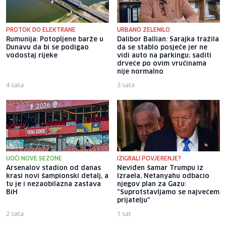
PROTOK DO ELEKTRANE
URBANO ZELENILO
Rumunija: Potopljene barže u
Dalibor Ballian: Sarajka tražila
Dunavu da bi se podigao
da se stablo posječe jer ne
vodostaj rijeke
vidi auto na parkingu; saditi
drveće po ovim vrućinama
nije normalno
4 sata
3 sata
UOČI NOVE SEZONE
IZIGRALI POVJERENJE?
Arsenalov stadion od danas
Neviđen šamar Trumpu iz
krasi novi šampionski detalj, a
Izraela, Netanyahu odbacio
tu je i nezaobilazna zastava
njegov plan za Gazu:
BiH
"Suprotstavljamo se najvećem
prijatelju"
2 sata
1 sat