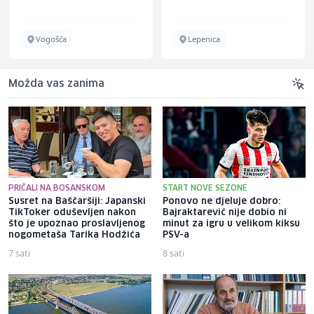
Vogošća
Lepenica
Možda vas zanima
PRIČALI NA BOSANSKOM
START NOVE SEZONE
Susret na Baščaršiji: Japanski
Ponovo ne djeluje dobro:
TikToker oduševljen nakon
Bajraktarević nije dobio ni
što je upoznao proslavljenog
minut za igru u velikom kiksu
nogometaša Tarika Hodžića
PSV-a
7 sati
8 sati