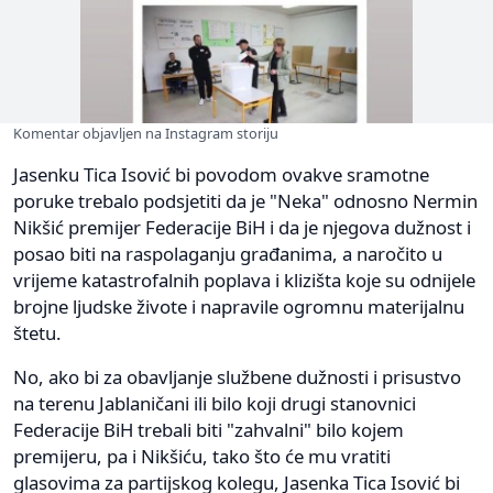
Komentar objavljen na Instagram storiju
Jasenku Tica Isović bi povodom ovakve sramotne
poruke trebalo podsjetiti da je "Neka" odnosno Nermin
Nikšić premijer Federacije BiH i da je njegova dužnost i
posao biti na raspolaganju građanima, a naročito u
vrijeme katastrofalnih poplava i klizišta koje su odnijele
brojne ljudske živote i napravile ogromnu materijalnu
štetu.
No, ako bi za obavljanje službene dužnosti i prisustvo
na terenu Jablaničani ili bilo koji drugi stanovnici
Federacije BiH trebali biti "zahvalni" bilo kojem
premijeru, pa i Nikšiću, tako što će mu vratiti
glasovima za partijskog kolegu, Jasenka Tica Isović bi