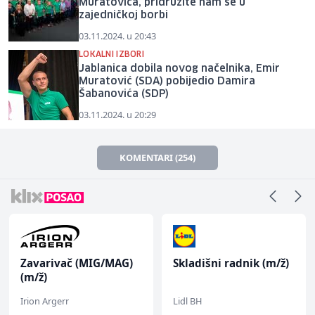
Muratovića, pridružite nam se u
zajedničkoj borbi
03.11.2024. u 20:43
LOKALNI IZBORI
Jablanica dobila novog načelnika, Emir
Muratović (SDA) pobijedio Damira
Šabanovića (SDP)
03.11.2024. u 20:29
KOMENTARI (254)
Zavarivač (MIG/MAG)
Skladišni radnik (m/ž)
(m/ž)
Irion Argerr
Lidl BH