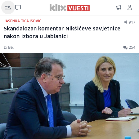
917
JASENKA TICA ISOVIĆ
Skandalozan komentar Nikšićeve savjetnice
nakon izbora u Jablanici
D. Be.
254