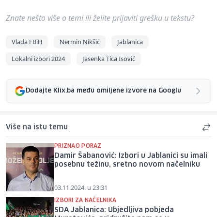
Znate nešto više o temi ili želite prijaviti grešku u tekstu?
Vlada FBiH
Nermin Nikšić
Jablanica
Lokalni izbori 2024
Jasenka Tica Isović
Dodajte Klix.ba među omiljene izvore na Googlu
Više na istu temu
PRIZNAO PORAZ
Damir Šabanović: Izbori u Jablanici su imali
posebnu težinu, sretno novom načelniku
03.11.2024. u 23:31
IZBORI ZA NAČELNIKA
SDA Jablanica: Ubjedljiva pobjeda