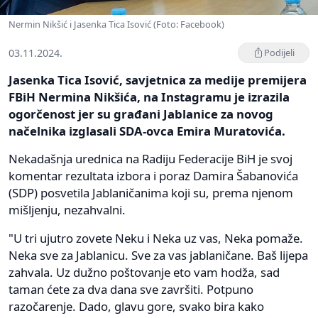
Nermin Nikšić i Jasenka Tica Isović (Foto: Facebook)
03.11.2024.
Podijeli
Jasenka Tica Isović, savjetnica za medije premijera
FBiH Nermina Nikšića, na Instagramu je izrazila
ogorčenost jer su građani Jablanice za novog
načelnika izglasali SDA-ovca Emira Muratovića.
Nekadašnja urednica na Radiju Federacije BiH je svoj
komentar rezultata izbora i poraz Damira Šabanovića
(SDP) posvetila Jablaničanima koji su, prema njenom
mišljenju, nezahvalni.
"U tri ujutro zovete Neku i Neka uz vas, Neka pomaže.
Neka sve za Jablanicu. Sve za vas jablaničane. Baš lijepa
zahvala. Uz dužno poštovanje eto vam hodža, sad
taman ćete za dva dana sve završiti. Potpuno
razočarenje. Dado, glavu gore, svako bira kako