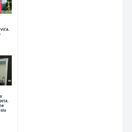
vića,
o
A
su
jeta,
ne
slu