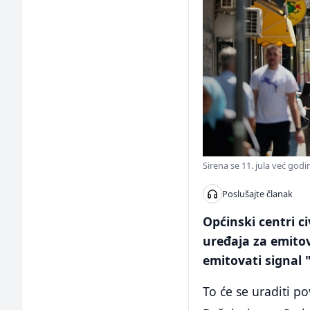
Sirena se 11. jula već god
Poslušajte članak
Općinski centri c
uređaja za emitov
emitovati signal 
To će se uraditi p