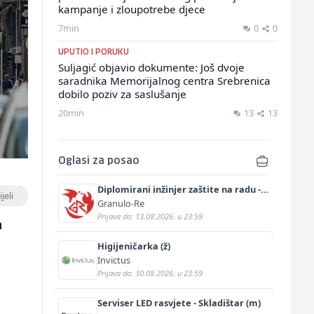
kampanje i zloupotrebe djece
7min
0
0
UPUTIO I PORUKU
Suljagić objavio dokumente: Još dvoje
saradnika Memorijalnog centra Srebrenica
dobilo poziv za saslušanje
20min
13
13
Oglasi za posao
Diplomirani inžinjer zaštite na radu -
jeli
Bachelor inžinjer sigurnosti i pomoći
Granulo-Re
(m/ž)
Prijava do: 13.08.2026. u 23:59
m
Higijeničarka (ž)
Invictus
Prijava do: 30.08.2026. u 23:59
Serviser LED rasvjete - Skladištar (m)