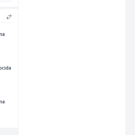
 na
nocida
 na