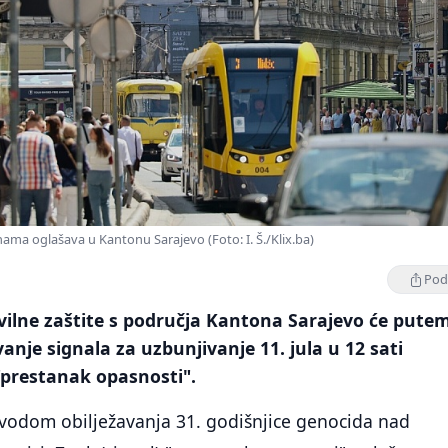
inama oglašava u Kantonu Sarajevo (Foto: I. Š./Klix.ba)
Podi
ivilne zaštite s područja Kantona Sarajevo će pute
anje signala za uzbunjivanje 11. jula u 12 sati
"prestanak opasnosti".
ovodom obilježavanja 31. godišnjice genocida nad