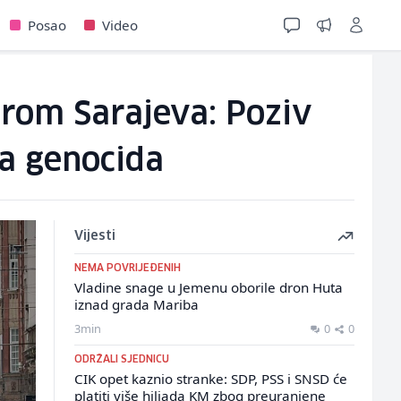
Posao
Video
širom Sarajeva: Poziv
a genocida
Vijesti
NEMA POVRIJEĐENIH
Vladine snage u Jemenu oborile dron Huta
iznad grada Mariba
3min
0
0
ODRŽALI SJEDNICU
CIK opet kaznio stranke: SDP, PSS i SNSD će
platiti više hiljada KM zbog preuranjene