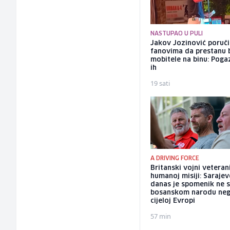
NASTUPAO U PULI
Jakov Jozinović poruč
fanovima da prestanu 
mobitele na binu: Pogaz
ih
19 sati
A DRIVING FORCE
Britanski vojni veteran
humanoj misiji: Saraje
danas je spomenik ne 
bosanskom narodu neg
cijeloj Evropi
57 min