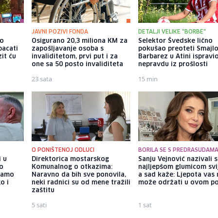
JAVNI POZIVI FONDA
DETALJI VELIKE "BORBE"
io
Osigurano 20,3 miliona KM za
Selektor Švedske lično
bacati
zapošljavanje osoba s
pokušao preoteti Smajlo
it ću
invaliditetom, prvi put i za
Barbarez u Atini ispravi
one sa 50 posto invaliditeta
nepravdu iz prošlosti
23 sata
15 min
O PONIŠTENOJ ODLUCI
BORILA SE S PREDRASUDAM
i u
Direktorica mostarskog
Sanju Vejnović nazivali 
vo
Komunalnog o otkazima:
najljepšom glumicom svi
samo
Naravno da bih sve ponovila,
a sad kaže: Ljepota vas 
o i
neki radnici su od mene tražili
može održati u ovom po
zaštitu
5 sati
1 sat