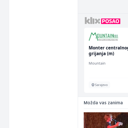
Senior Database
Monter centralno
Engineer (m/ž)
grijanja (m)
Artco Group
Mountain
Sarajevo
Sarajevo
Možda vas zanima