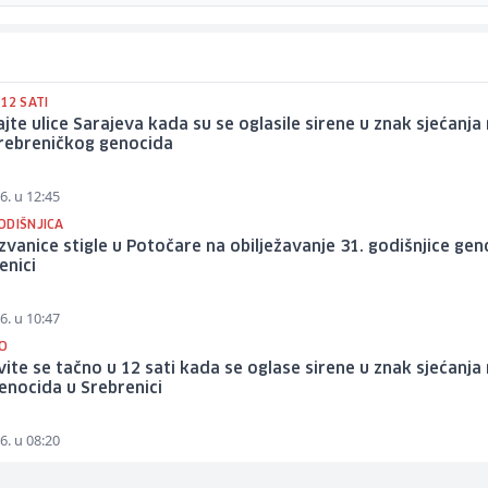
12 SATI
jte ulice Sarajeva kada su se oglasile sirene u znak sjećanja
srebreničkog genocida
6. u 12:45
ODIŠNJICA
zvanice stigle u Potočare na obilježavanje 31. godišnjice ge
enici
6. u 10:47
O
ite se tačno u 12 sati kada se oglase sirene u znak sjećanja
enocida u Srebrenici
6. u 08:20