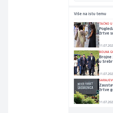
Više na istu temu
TAČNO U 
Pogleda
žrtve 
11.07.202
BOLNA G
Brojne 
u Srebr
11.07.202
SARAJEV
Zaustav
žrtve g
11.07.202