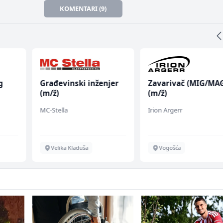
KOMENTARI (9)
g
Građevinski inženjer
Zavarivač (MIG/MA
(m/ž)
(m/ž)
MC-Stella
Irion Argerr
Velika Kladuša
Vogošća