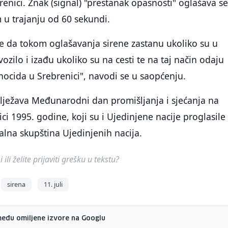
enici. Znak (signal) "prestanak opasnosti" oglašava s
 u trajanju od 60 sekundi.
 da tokom oglašavanja sirene zastanu ukoliko su u
ozilo i izađu ukoliko su na cesti te na taj način odaju
ocida u Srebrenici", navodi se u saopćenju.
lježava Međunarodni dan promišljanja i sjećanja na
ci 1995. godine, koji su i Ujedinjene nacije proglasile
lna skupština Ujedinjenih nacija.
ili želite prijaviti grešku u tekstu?
sirena
11. juli
među omiljene izvore na Googlu