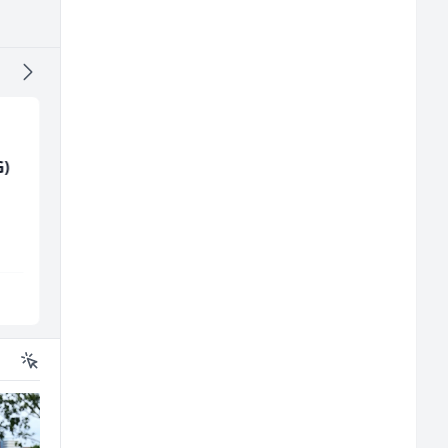
G)
Hostesa (ž)
Tehničar održavanja
CNC mašina (m)
Bosnian House Restaurant
Irion Argerr
Inostranstvo
Vogošća