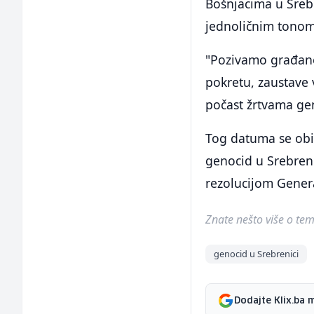
Bošnjacima u Srebr
jednoličnim tonom
"Pozivamo građane
pokretu, zaustave v
počast žrtvama gen
Tog datuma se obi
genocid u Srebreni
rezolucijom Genera
Znate nešto više o temi 
genocid u Srebrenici
Dodajte Klix.ba 