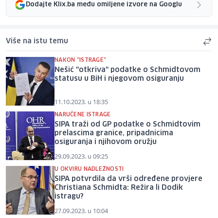
Dodajte Klix.ba među omiljene izvore na Googlu
Više na istu temu
NAKON "ISTRAGE"
Nešić "otkriva" podatke o Schmidtovom
statusu u BiH i njegovom osiguranju
11.10.2023. u 18:35
NARUČENE ISTRAGE
SIPA traži od GP podatke o Schmidtovim
prelascima granice, pripadnicima
osiguranja i njihovom oružju
29.09.2023. u 09:25
U OKVIRU NADLEŽNOSTI
SIPA potvrdila da vrši određene provjere
Christiana Schmidta: Režira li Dodik
istragu?
27.09.2023. u 10:04