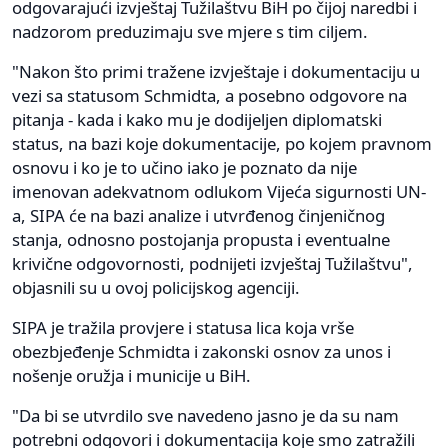
odgovarajući izvještaj Tužilaštvu BiH po čijoj naredbi i
nadzorom preduzimaju sve mjere s tim ciljem.
"Nakon što primi tražene izvještaje i dokumentaciju u
vezi sa statusom Schmidta, a posebno odgovore na
pitanja - kada i kako mu je dodijeljen diplomatski
status, na bazi koje dokumentacije, po kojem pravnom
osnovu i ko je to učino iako je poznato da nije
imenovan adekvatnom odlukom Vijeća sigurnosti UN-
a, SIPA će na bazi analize i utvrđenog činjeničnog
stanja, odnosno postojanja propusta i eventualne
krivične odgovornosti, podnijeti izvještaj Tužilaštvu",
objasnili su u ovoj policijskog agenciji.
SIPA je tražila provjere i statusa lica koja vrše
obezbjeđenje Schmidta i zakonski osnov za unos i
nošenje oružja i municije u BiH.
"Da bi se utvrdilo sve navedeno jasno je da su nam
potrebni odgovori i dokumentacija koje smo zatražili