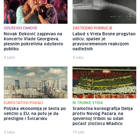
ODUŠEVIO FANOVE
ZAŠTIĆENO PODRUČJE
Novak Đoković zapjevao na
Labud s Vrela Bosne progutao
koncertu Vlade Georgieva,
udicu, spašen je
plesnim pokretima oduševio
pravovremenom reakcijom
publiku
nadležnih
4 sata
3 sata
EUROSTATOVI PODACI
NI TRUNKE STIDA
Poljska ekonomija je šesta po
Sramotna koreografija Delija
veličini u EU, na putu je da
protiv Novog Pazara, na
prestigne i Švicarsku
sjevernoj tribini su odali
počast zločincu Mladiću
3 sata
15 sati