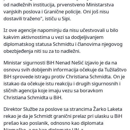
od nadležnih institucija, prvenstveno Ministarstva
vanjskih poslova i Granične policije. Oni još nisu
dostavili traženo", ističu u Sipi.
Iz ove agencije napominju da nisu učestvovali u bilo
kakvim aktivnostima u vezi sa dodjeljivanjem
diplomatskog statusa Schmidtu i članovima njegovog
obezbjeđenja niti su za to nadležni.
Ministar sigurnosti BiH Nenad Nešić izjavio je da na
osnovu svih dobijenih informacija očekuje da Tužilaštvo
BiH sprovede istragu protiv Christiana Schmidta. On je
istakao da očekuje istu reakciju i drugih sigurnosnih i
sličnih agencija koje imaju vezu sa boravkom
Christiana Schmidta u BiH.
Direktor Službe za poslove sa strancima Žarko Laketa
rekao je da je Schmidt granični prelaz pri ulasku u BiH
prešao kao poslanik, odnosno kao diplomata
Njemačke, a ne kao diplomata UN-a.