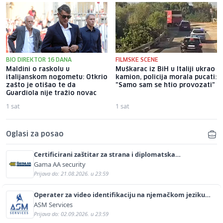
BIO DIREKTOR 16 DANA
FILMSKE SCENE
Maldini o raskolu u
Muškarac iz BiH u Italiji ukrao
italijanskom nogometu: Otkrio
kamion, policija morala pucati:
zašto je otišao te da
"Samo sam se htio provozati"
Guardiola nije tražio novac
1 sat
1 sat
Oglasi za posao
Certificirani zaštitar za strana i diplomatska
predstavništva (m/ž)
Gama AA security
Prijava do: 21.08.2026. u 23:59
Operater za video identifikaciju na njemačkom jeziku
(m/ž)
ASM Services
Prijava do: 02.09.2026. u 23:59