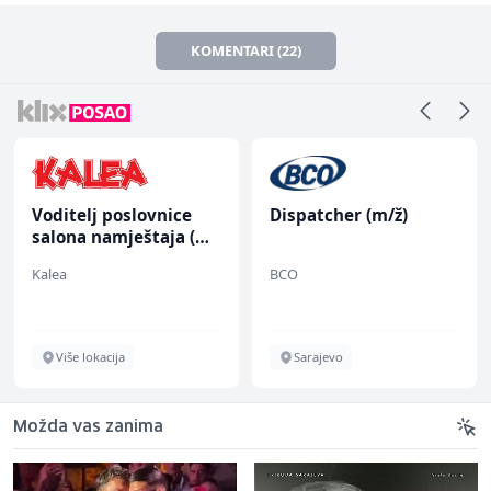
KOMENTARI (22)
Voditelj poslovnice
Dispatcher (m/ž)
salona namještaja (m/
ž)
Kalea
BCO
Više lokacija
Sarajevo
Možda vas zanima