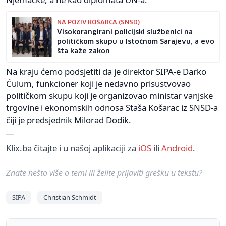
NA POZIV KOŠARCA (SNSD)
Visokorangirani policijski službenici na
političkom skupu u Istočnom Sarajevu, a evo
šta kaže zakon
Na kraju ćemo podsjetiti da je direktor SIPA-e Darko
Ćulum, funkcioner koji je nedavno prisustvovao
političkom skupu koji je organizovao ministar vanjske
trgovine i ekonomskih odnosa Staša Košarac iz SNSD-a
čiji je predsjednik Milorad Dodik.
Klix.ba čitajte i u našoj aplikaciji za
iOS
ili
Android
.
Znate nešto više o temi ili želite prijaviti grešku u tekstu?
SIPA
Christian Schmidt