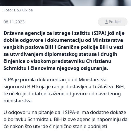
Foto: T. S./Klix.ba
08.11.2023.
Podijeli
Državna agencija za istrage i zaštitu (SIPA) još nije
dobila odgovore i dokumentaciju od Ministarstva
vanjskih poslova BiH i Granične policije BiH u vezi
sa utvrđivanjem diplomatskog statusa i drugih
činjenica o visokom predstavniku Christianu
Schmidtu i članovima njegovog osiguranja.
SIPA je primila dokumentaciju od Ministarstva
sigurnosti BiH koja je ranije dostavljena Tužilaštvu BiH,
te očekuje dodatne tražene odgovore od navedenog
ministarstva.
U odgovoru na pitanje da li SIPA-e ima dodatne dokaze
o boravku Schmidta u BiH iz ove agencije napominju da
će nakon što utvrde činjenično stanje podnijeti