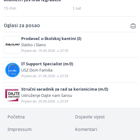
kilometri još nisu izgrađeni
15 min
1 sat
Oglasi za posao
Prodavač u školskoj kantini (ž)
Slatko i Slano
Prijava do: 19.08.2026. u 23:59
IT Support Specialist (m/ž)
USZ Dom Familia
Prijava do: 21.08.2026. u 23:59
Stručni saradnik za rad sa korisnicima (m/ž)
Udruženje Dajte nam šansu
Prijava do: 20.08.2026. u 23:59
Početna
Dojavite vijest
Impressum
Komentari