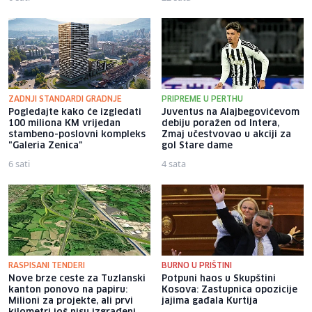
ZADNJI STANDARDI GRADNJE
PRIPREME U PERTHU
Pogledajte kako će izgledati
Juventus na Alajbegovićevom
100 miliona KM vrijedan
debiju poražen od Intera,
stambeno-poslovni kompleks
Zmaj učestvovao u akciji za
"Galeria Zenica"
gol Stare dame
6 sati
4 sata
RASPISANI TENDERI
BURNO U PRIŠTINI
Nove brze ceste za Tuzlanski
Potpuni haos u Skupštini
kanton ponovo na papiru:
Kosova: Zastupnica opozicije
Milioni za projekte, ali prvi
jajima gađala Kurtija