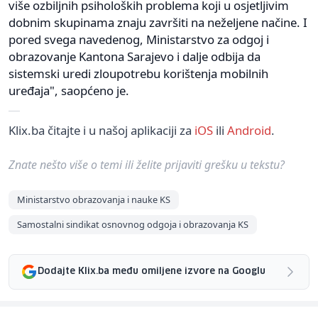
više ozbiljnih psiholoških problema koji u osjetljivim
dobnim skupinama znaju završiti na neželjene načine. I
pored svega navedenog, Ministarstvo za odgoj i
obrazovanje Kantona Sarajevo i dalje odbija da
sistemski uredi zloupotrebu korištenja mobilnih
uređaja", saopćeno je.
Klix.ba čitajte i u našoj aplikaciji za
iOS
ili
Android
.
Znate nešto više o temi ili želite prijaviti grešku u tekstu?
Ministarstvo obrazovanja i nauke KS
Samostalni sindikat osnovnog odgoja i obrazovanja KS
Dodajte Klix.ba među omiljene izvore na Googlu