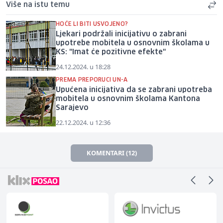
Više na istu temu
HOĆE LI BITI USVOJENO?
Ljekari podržali inicijativu o zabrani
upotrebe mobitela u osnovnim školama u
KS: "Imat će pozitivne efekte"
24.12.2024. u 18:28
PREMA PREPORUCI UN-A
Upućena inicijativa da se zabrani upotreba
mobitela u osnovnim školama Kantona
Sarajevo
22.12.2024. u 12:36
KOMENTARI (12)