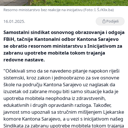
Resorno ministarstvo bez reakcije na inicijativu (Foto: I. Š./Klix.ba)
16.01.2025.
Podijeli
Samostalni sindikat osnovnog obrazovanja i odgoja
FBiH, tačnije Kantonalni odbor Kantona Sarajevo
se obratio resornom ministarstvu s Inicijativom za
zabranu upotrebe mobitela tokom trajanja
redovne nastave.
"Očekivali smo da se navedeno pitanje napokon riješi
sistemski, kroz zakon i jednoobrazno za sve osnovne
škole na području Kantona Sarajevo uz naglasak da
izuzetak od zabrane mogu biti samo situacije kada je
upotreba mobitela neophodna iz zdravstvenih,
edukativnih i drugih opravdanih razloga. Također,
javnost smo upoznali sa stručnim mišljenjem Ljekarske
komore Kantona Sarajevo, a u vezi s inicijativom našeg
Sindikata za zabranu upotrebe mobitela tokom trajanja