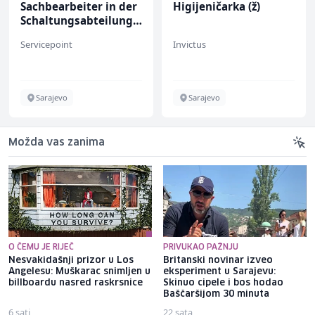
Sachbearbeiter in der
Higijeničarka (ž)
Schaltungsabteilung
(m/w)
Servicepoint
Invictus
Sarajevo
Sarajevo
Možda vas zanima
O ČEMU JE RIJEČ
PRIVUKAO PAŽNJU
Nesvakidašnji prizor u Los
Britanski novinar izveo
Angelesu: Muškarac snimljen u
eksperiment u Sarajevu:
billboardu nasred raskrsnice
Skinuo cipele i bos hodao
Baščaršijom 30 minuta
6 sati
22 sata