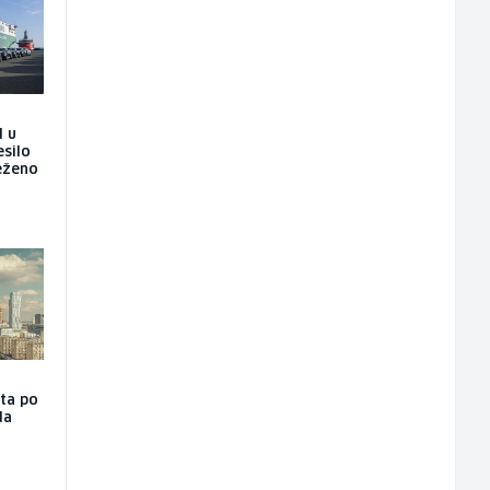
d u
esilo
ježeno
sta po
da