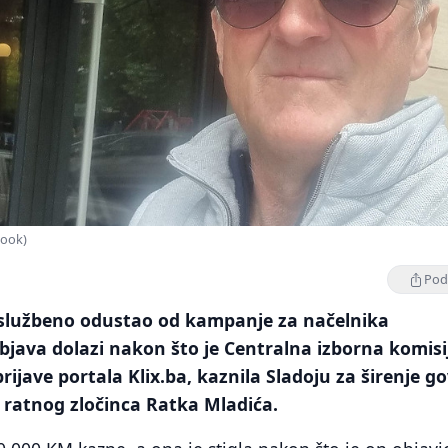
book)
Podi
i službeno odustao od kampanje za načelnika
bjava dolazi nakon što je Centralna izborna komisi
 prijave portala Klix.ba, kaznila Sladoju za širenje g
a ratnog zločinca Ratka Mladića.