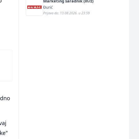
o
Marketing saradnik (m/ž)
Đurić
Prijava do: 13.08.2026. u 23:59
edno
vaj
ke"