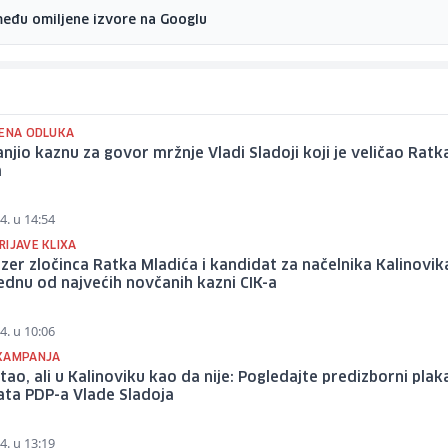
među omiljene izvore na Googlu
JENA ODLUKA
njio kaznu za govor mržnje Vladi Sladoji koji je veličao Ratk
a
4. u 14:54
RIJAVE KLIXA
zer zločinca Ratka Mladića i kandidat za načelnika Kalinovik
ednu od najvećih novčanih kazni CIK-a
4. u 10:06
KAMPANJA
stao, ali u Kalinoviku kao da nije: Pogledajte predizborni plak
ata PDP-a Vlade Sladoja
4. u 13:19