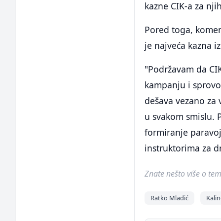
kazne CIK-a za nji
Pored toga, koment
je najveća kazna 
"Podržavam da CIK
kampanju i sprovo
dešava vezano za v
u svakom smislu. P
formiranje paravoj
instruktorima za d
Znate nešto više o temi 
Ratko Mladić
Kali