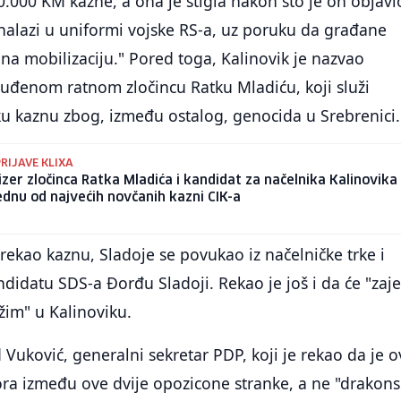
0.000 KM kazne, a ona je stigla nakon što je on objavi
nalazi u uniformi vojske RS-a, uz poruku da građane
 na mobilizaciju." Pored toga, Kalinovik je nazvao
suđenom ratnom zločincu Ratku Mladiću, koji služi
ku kaznu zbog, između ostalog, genocida u Srebrenici.
RIJAVE KLIXA
zer zločinca Ratka Mladića i kandidat za načelnika Kalinovika
ednu od najvećih novčanih kazni CIK-a
zrekao kaznu, Sladoje se povukao iz načelničke trke i
didatu SDS-a Đorđu Sladoji. Rekao je još i da će "zaj
žim" u Kalinoviku.
 Vuković, generalni sekretar PDP, koji je rekao da je o
ra između ove dvije opozicone stranke, a ne "drakons