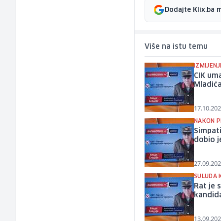
Dodajte Klix.ba 
Više na istu temu
IZMIJEN
CIK uma
Mladić
17.10.202
NAKON P
Simpati
dobio j
27.09.202
SULUDA 
Rat je 
kandid
13.09.202