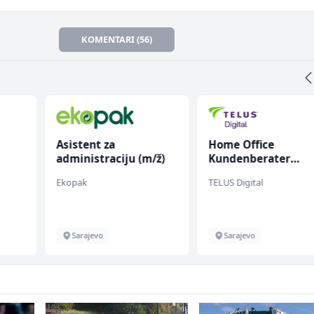
KOMENTARI (56)
Asistent za
Home Office
administraciju (m/ž)
Kundenberater
(m/w/d) für Vattenf
Ekopak
TELUS Digital
Sarajevo
Sarajevo