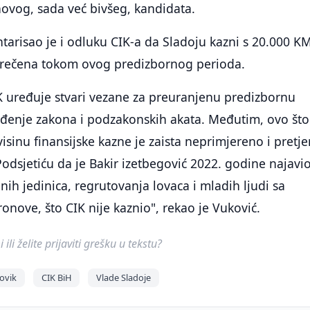
hovog, sada već bivšeg, kandidata.
arisao je i odluku CIK-a da Sladoju kazni s 20.000 KM
izrečena tokom ovog predizbornog perioda.
 uređuje stvari vezane za preuranjenu predizbornu
đenje zakona i podzakonskih akata. Međutim, ovo što
isinu finansijske kazne je zaista neprimjereno i pretj
odsjetiću da je Bakir izetbegović 2022. godine najavi
nih jedinica, regrutovanja lovaca i mladih ljudi sa
ronove, što CIK nije kaznio", rekao je Vuković.
ili želite prijaviti grešku u tekstu?
novik
CIK BiH
Vlade Sladoje