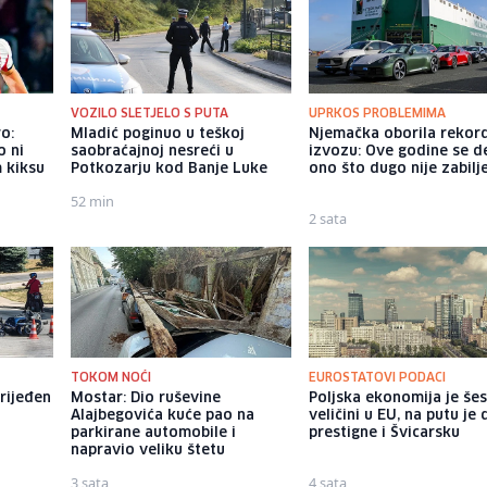
VOZILO SLETJELO S PUTA
UPRKOS PROBLEMIMA
o:
Mladić poginuo u teškoj
Njemačka oborila rekor
o ni
saobraćajnoj nesreći u
izvozu: Ove godine se d
m kiksu
Potkozarju kod Banje Luke
ono što dugo nije zabil
52 min
2 sata
TOKOM NOĆI
EUROSTATOVI PODACI
rijeđen
Mostar: Dio ruševine
Poljska ekonomija je še
Alajbegovića kuće pao na
veličini u EU, na putu je 
parkirane automobile i
prestigne i Švicarsku
napravio veliku štetu
3 sata
4 sata