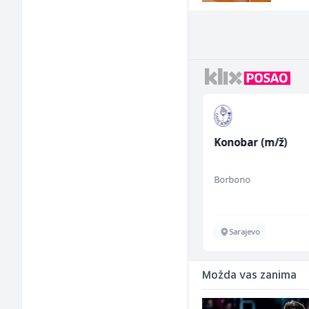
Konobar - Barmen (m/
Konobar (m/ž)
ž)
Hotel Nomad
Borbono
Sarajevo
Sarajevo
Možda vas zanima