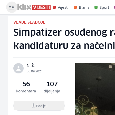
Vijesti
Biznis
Sport
VLADE SLADOJE
Simpatizer osuđenog r
kandidaturu za načeln
N. Ž.
30.09.2024.
56
107
komentara
dijeljenja
Podijeli