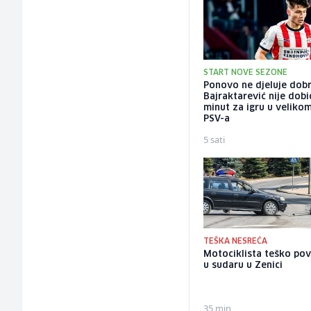
START NOVE SEZONE
Ponovo ne djeluje dobr
Bajraktarević nije dobi
minut za igru u veliko
PSV-a
5 sati
TEŠKA NESREĆA
Motociklista teško pov
u sudaru u Zenici
35 min