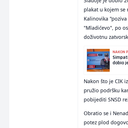
Sladoje je dobio 2
plakat u kojem se 
Kalinovika "poziva
"Mladićevo", po o
doživotnu zatvors
NAKON P
Simpati
dobio j
Nakon što je CIK i
pružio podršku kan
pobijediti SNSD re
Obratio se i Nenad
potez plod dogovo