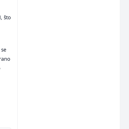
, što
 se
erano
o