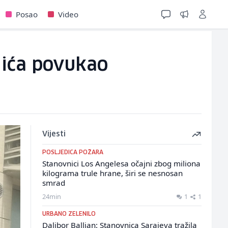
Posao
Video
dića povukao
Vijesti
POSLJEDICA POŽARA
Stanovnici Los Angelesa očajni zbog miliona
kilograma trule hrane, širi se nesnosan
smrad
24min
1
1
URBANO ZELENILO
Dalibor Ballian: Stanovnica Sarajeva tražila