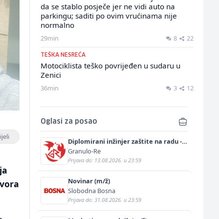
da se stablo posječe jer ne vidi auto na
parkingu; saditi po ovim vrućinama nije
normalno
29min
8
22
TEŠKA NESREĆA
Motociklista teško povrijeđen u sudaru u
Zenici
36min
3
12
Oglasi za posao
jeli
Diplomirani inžinjer zaštite na radu -
Bachelor inžinjer sigurnosti i pomoći
Granulo-Re
(m/ž)
Prijava do: 13.08.2026. u 23:59
ja
Novinar (m/ž)
ovora
Slobodna Bosna
Prijava do: 31.08.2026. u 23:59