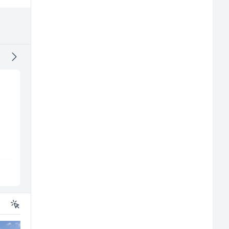
Radnik u proizvodnji
Električar - Radnik n
(m/ž)
tehničkom održavanj
all
(m/ž)
Conty Plus
Amko komerc
Sarajevo
Sarajevo