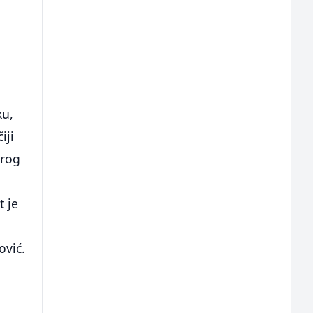
ku,
iji
arog
t je
ović.