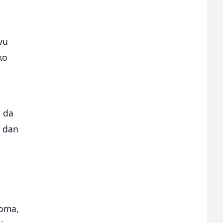
vu
ko
o da
a dan
coma,