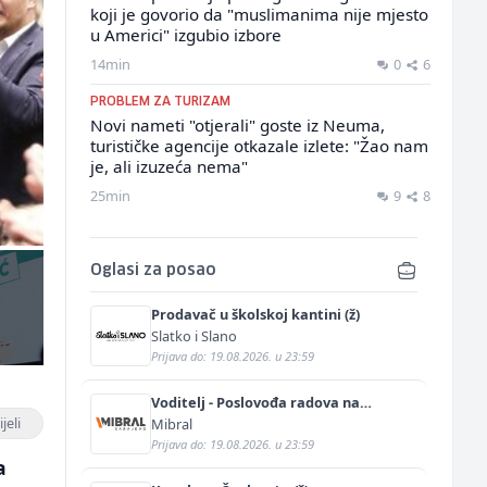
koji je govorio da "muslimanima nije mjesto
u Americi" izgubio izbore
14min
0
6
PROBLEM ZA TURIZAM
Novi nameti "otjerali" goste iz Neuma,
turističke agencije otkazale izlete: "Žao nam
je, ali izuzeća nema"
25min
9
8
Oglasi za posao
Prodavač u školskoj kantini (ž)
Slatko i Slano
Prijava do: 19.08.2026. u 23:59
Voditelj - Poslovođa radova na
gradilištu (m/ž)
jeli
Mibral
Prijava do: 19.08.2026. u 23:59
a