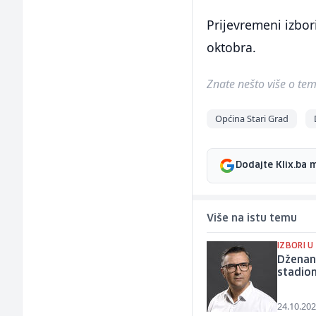
Prijevremeni izbor
oktobra.
Znate nešto više o temi 
Općina Stari Grad
Dodajte Klix.ba 
Više na istu temu
IZBORI 
Dženan 
stadion
24.10.202