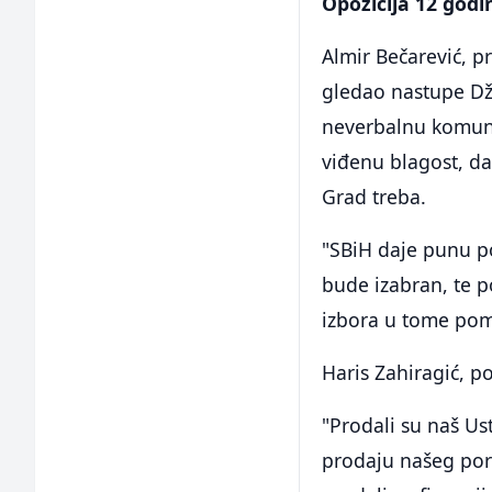
Opozicija 12 godi
Almir Bečarević, p
gledao nastupe Dž
neverbalnu komunik
viđenu blagost, da
Grad treba.
"SBiH daje punu p
bude izabran, te p
izbora u tome pom
Haris Zahiragić, p
"Prodali su naš Ust
prodaju našeg por