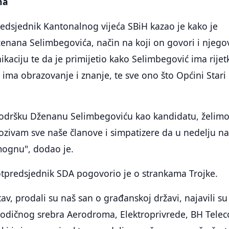
na
redsjednik Kantonalnog vijeća SBiH kazao je kako je
enana Selimbegovića, način na koji on govori i njego
aciju te da je primijetio kako Selimbegović ima rijet
 ima obrazovanje i znanje, te sve ono što Općini Stari
odršku Dženanu Selimbegoviću kao kandidatu, želim
ozivam sve naše članove i simpatizere da u nedelju n
ognu", dodao je.
otpredsjednik SDA pogovorio je o strankama Trojke.
av, prodali su naš san o građanskoj državi, najavili su
odičnog srebra Aerodroma, Elektroprivrede, BH Tele