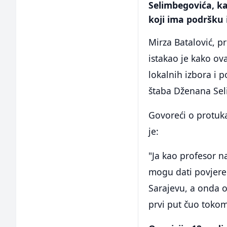
Selimbegovića, ka
koji ima podršku 
Mirza Batalović, 
istakao je kako ov
lokalnih izbora i p
štaba Dženana Sel
Govoreći o protuk
je:
"Ja kao profesor n
mogu dati povjere
Sarajevu, a onda o
prvi put čuo toko