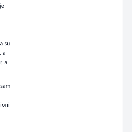
je
da su
, a
r, a
Nisam
ioni