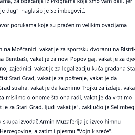
vama, za obećanja iz Programa koja smo vam dali, jer
e dug", naglasio je Selimbegović.
govor porukama koje su praćenim velikim ovacijama
on na Mošćanici, vakat je za sportsku dvoranu na Bistri
a Bentbaši, vakat je za novi Popov gaj, vakat je za dječ
noj zajednici, vakat je za legalizaciju kuća građana St
čist Stari Grad, vakat je za poštenje, vakat je da
rad straha, vakat je da kaznimo Trojku za izdaje, vaka
ta mislimo o onome šta ona radi, vakat je da vratimo
 je za Stari Grad, ljudi vakat je", zaključio je Selimbeg
skupa izvođač Armin Muzaferija je izveo himnu
Hercegovine, a zatim i pjesmu "Vojnik sreće".