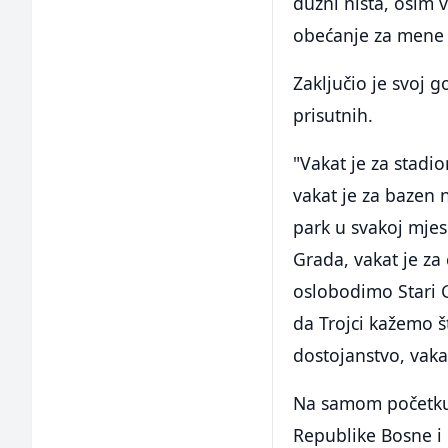
dužni ništa, osim 
obećanje za mene j
Zaključio je svoj 
prisutnih.
"Vakat je za stadi
vakat je za bazen n
park u svakoj mjes
Grada, vakat je za 
oslobodimo Stari G
da Trojci kažemo š
dostojanstvo, vakat
Na samom početku 
Republike Bosne i 