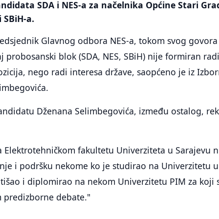
ndidata SDA i NES-a za načelnika Općine Stari Gra
i SBiH-a.
predsjednik Glavnog odbora NES-a, tokom svog govora
aj probosanski blok (SDA, NES, SBiH) nije formiran rad
ozicija, nego radi interesa države, saopćeno je iz Izbo
imbegovića.
andidatu Dženana Selimbegovića, između ostalog, re
a Elektrotehničkom fakultetu Univerziteta u Sarajevu 
nje i podršku nekome ko je studirao na Univerzitetu u
tišao i diplomirao na nekom Univerzitetu PIM za koji
m predizborne debate."