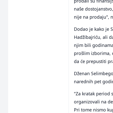
prodali su finansij
naše dostojanstvo
nije na prodaju", n
Dodao je kako je S
Hadžibajriću, ali d
njim bili godinama
prošlim izborima, o
da će prepustiti 
Dženan Selimbegov
narednih pet godi
"Za kratak period s
organizovali na de
Pri tome nismo kup