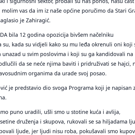
ski i sigurnosni sektor, prodali su naš ponos, našu čast 
, molim vas da im iz naše općine poručimo da Stari G
aglasio je Zahiragić.
DA bila 12 godina opozicija bivšem načelniku
a su, kada su vidjeli kako su mu leđa okrenuli oni koji 
 unazad u svim poslovima i koji su ga kandidovali na
dlučili da se neće njima baviti i pridruživati se hajci,
pravosudnim organima da urade svoj posao.
ić je predstavio dio svoga Programa koji je napisan 
na.
mo puno uradili, ušli smo u stotine kuća i avlija,
setine druženja i skupova, rukovali se sa hiljadama lju
ovali ljude, jer ljudi nisu roba, pokušavali smo kupova