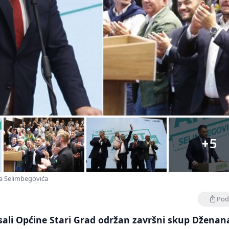
+5
na Selimbegovića
Podi
j sali Općine Stari Grad održan završni skup Dženan