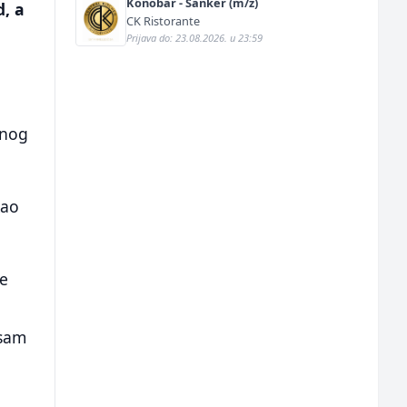
Konobar - Šanker (m/ž)
d, a
CK Ristorante
Prijava do: 23.08.2026. u 23:59
i
rnog
kao
ne
 sam