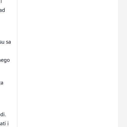
i
rad
su sa
 nego
za
di.
ti i