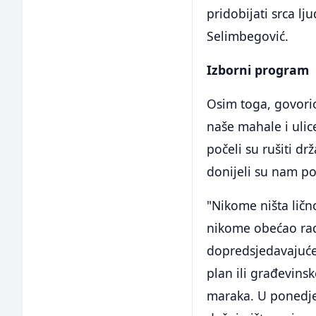
pridobijati srca lj
Selimbegović.
Izborni program
Osim toga, govorio
naše mahale i ulic
počeli su rušiti dr
donijeli su nam po
"Nikome ništa ličn
nikome obećao radn
dopredsjedavajućeg
plan ili građevins
maraka. U ponedje