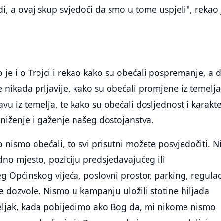
udi, a ovaj skup svjedoči da smo u tome uspjeli", rekao 
 je i o Trojci i rekao kako su obećali pospremanje, a 
e nikada prljavije, kako su obećali promjene iz temelja
žavu iz temelja, te kako su obećali dosljednost i karakte
niženje i gaženje našeg dostojanstva.
o nismo obećali, to svi prisutni možete posvjedočiti. 
o mjesto, poziciju predsjedavajućeg ili
 Općinskog vijeća, poslovni prostor, parking, regulac
ke dozvole. Nismo u kampanju uložili stotine hiljada
ljak, kada pobijedimo ako Bog da, mi nikome nismo