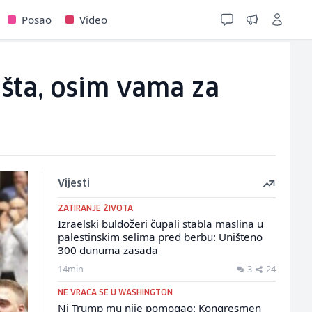
Posao
Video
šta, osim vama za
Vijesti
ZATIRANJE ŽIVOTA
Izraelski buldožeri čupali stabla maslina u
palestinskim selima pred berbu: Uništeno
300 dunuma zasada
14min
3
24
NE VRAĆA SE U WASHINGTON
Ni Trump mu nije pomogao: Kongresmen