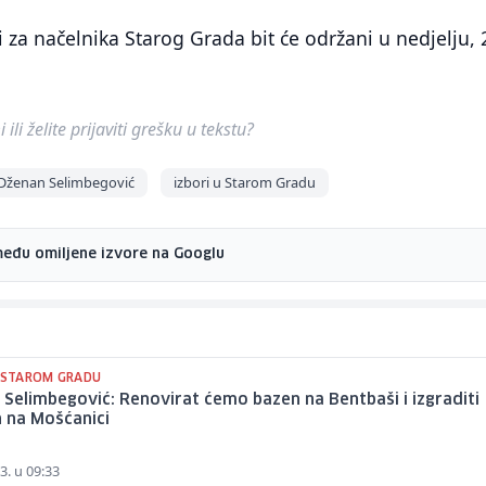
i za načelnika Starog Grada bit će održani u nedjelju, 
ili želite prijaviti grešku u tekstu?
Dženan Selimbegović
izbori u Starom Gradu
među omiljene izvore na Googlu
U STAROM GRADU
Selimbegović: Renovirat ćemo bazen na Bentbaši i izgraditi
 na Mošćanici
3. u 09:33