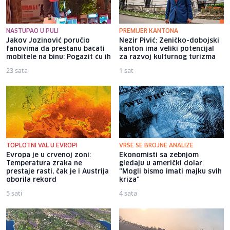
NASTUPAO U PULI
PREMIJER KANTONA
Jakov Jozinović poručio
Nezir Pivić: Zeničko-dobojski
fanovima da prestanu bacati
kanton ima veliki potencijal
mobitele na binu: Pogazit ću ih
za razvoj kulturnog turizma
23 sata
1 sat
TOPLOTNI VAL U EVROPI
VRŠE SE BROJNE ANALIZE
Evropa je u crvenoj zoni:
Ekonomisti sa zebnjom
Temperatura zraka ne
gledaju u američki dolar:
prestaje rasti, čak je i Austrija
"Mogli bismo imati majku svih
oborila rekord
kriza"
5 sati
4 sata