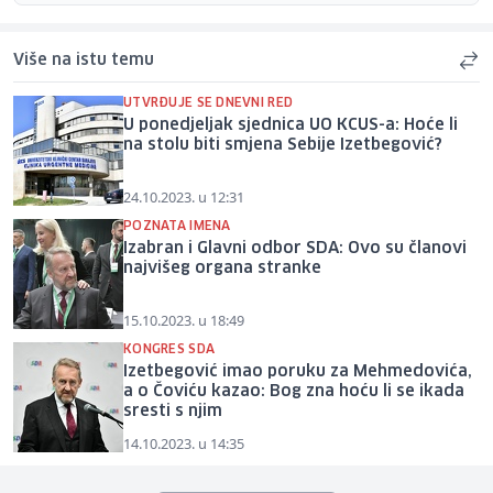
Više na istu temu
UTVRĐUJE SE DNEVNI RED
U ponedjeljak sjednica UO KCUS-a: Hoće li
na stolu biti smjena Sebije Izetbegović?
24.10.2023. u 12:31
POZNATA IMENA
Izabran i Glavni odbor SDA: Ovo su članovi
najvišeg organa stranke
15.10.2023. u 18:49
KONGRES SDA
Izetbegović imao poruku za Mehmedovića,
a o Čoviću kazao: Bog zna hoću li se ikada
sresti s njim
14.10.2023. u 14:35