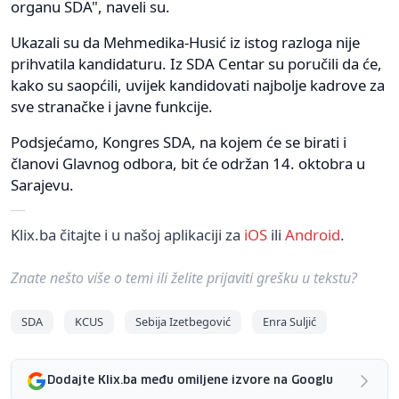
organu SDA", naveli su.
Ukazali su da Mehmedika-Husić iz istog razloga nije
prihvatila kandidaturu. Iz SDA Centar su poručili da će,
kako su saopćili, uvijek kandidovati najbolje kadrove za
sve stranačke i javne funkcije.
Podsjećamo, Kongres SDA, na kojem će se birati i
članovi Glavnog odbora, bit će održan 14. oktobra u
Sarajevu.
Klix.ba čitajte i u našoj aplikaciji za
iOS
ili
Android
.
Znate nešto više o temi ili želite prijaviti grešku u tekstu?
SDA
KCUS
Sebija Izetbegović
Enra Suljić
Dodajte Klix.ba među omiljene izvore na Googlu