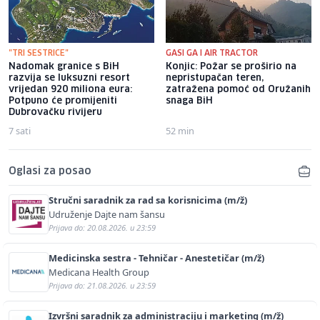
"TRI SESTRICE"
GASI GA I AIR TRACTOR
Nadomak granice s BiH
Konjic: Požar se proširio na
razvija se luksuzni resort
nepristupačan teren,
vrijedan 920 miliona eura:
zatražena pomoć od Oružanih
Potpuno će promijeniti
snaga BiH
Dubrovačku rivijeru
7 sati
52 min
Oglasi za posao
Stručni saradnik za rad sa korisnicima (m/ž)
Udruženje Dajte nam šansu
Prijava do: 20.08.2026. u 23:59
Medicinska sestra - Tehničar - Anestetičar (m/ž)
Medicana Health Group
Prijava do: 21.08.2026. u 23:59
Izvršni saradnik za administraciju i marketing (m/ž)