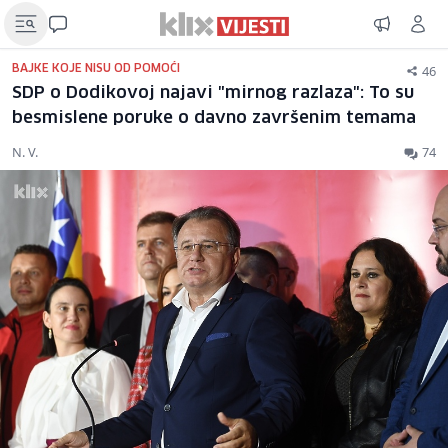
46
BAJKE KOJE NISU OD POMOĆI
SDP o Dodikovoj najavi "mirnog razlaza": To su
besmislene poruke o davno završenim temama
N. V.
74