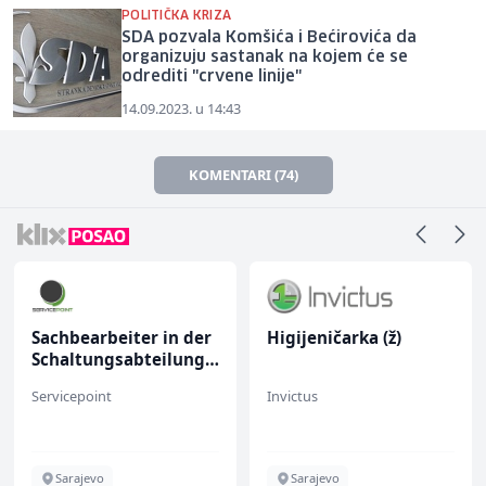
POLITIČKA KRIZA
SDA pozvala Komšića i Bećirovića da
organizuju sastanak na kojem će se
odrediti "crvene linije"
14.09.2023. u 14:43
KOMENTARI (74)
Sachbearbeiter in der
Higijeničarka (ž)
Schaltungsabteilung
(m/w)
Servicepoint
Invictus
Sarajevo
Sarajevo