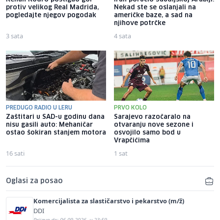
protiv velikog Real Madrida,
Nekad ste se oslanjali na
pogledajte njegov pogodak
američke baze, a sad na
njihove potrčke
3 sata
4 sata
PREDUGO RADIO U LERU
PRVO KOLO
Zaštitari u SAD-u godinu dana
Sarajevo razočaralo na
nisu gasili auto: Mehaničar
otvaranju nove sezone i
ostao šokiran stanjem motora
osvojilo samo bod u
Vrapčićima
16 sati
1 sat
Oglasi za posao
Komercijalista za slastičarstvo i pekarstvo (m/ž)
DDI
Prijava do: 06.09.2026. u 23:59