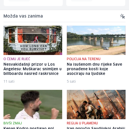
Možda vas zanima
O ČEMU JE RIJEČ
POLICIJA NA TERENU
Nesvakidašnji prizor u Los
Na isušenom dnu rijeke Save
Angelesu: Muškarac snimljen u
pronađene kosti koje
billboardu nasred raskrsnice
asociraju na ljudske
11 sati
5 sati
BIVŠI ZMAJ
REGIJA U PLAMENU
Kenan Kodro postigao gol
Iran poručio Saudijskoj Arabiji: