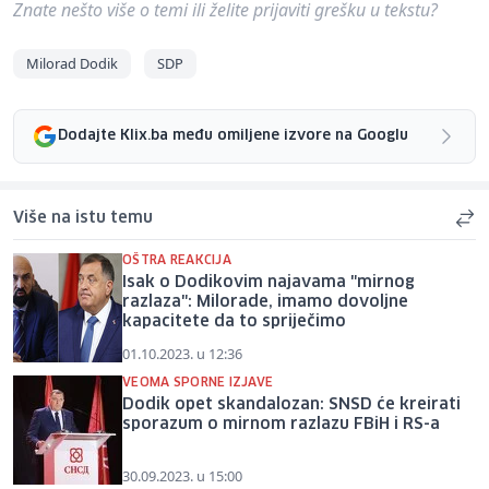
Znate nešto više o temi ili želite prijaviti grešku u tekstu?
Milorad Dodik
SDP
Dodajte Klix.ba među omiljene izvore na Googlu
Više na istu temu
OŠTRA REAKCIJA
Isak o Dodikovim najavama "mirnog
razlaza": Milorade, imamo dovoljne
kapacitete da to spriječimo
01.10.2023. u 12:36
VEOMA SPORNE IZJAVE
Dodik opet skandalozan: SNSD će kreirati
sporazum o mirnom razlazu FBiH i RS-a
30.09.2023. u 15:00