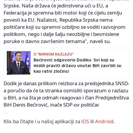
Srpske. Naša država će jedinstvena ući u EU, a
Federacija je spremna biti motor koji će cijelu zemlju
povesti ka EU. Nažalost, Republika Srpska nema
političare koji su spremni ozbiljno se voditi razvojnom
politikom, nego i dalje šalju neozbiljne i besmislene
poruke o davno završenim temama", naveli su.
O "MIRNOM RAZLAZU"
Bećirović odgovorio Dodiku: Svi koji su
mislili praviti državu unutar BiH završili su
kao ratni zločinci
Dodik je danas prilikom reizbora za predsjednika SNSD-
a poručio da će ta stranka osmisliti sporazum o razlazu
u BiH, a na šta je odmah reagovao i član Predsjedništva
BiH Denis Bećirović, inače SDP-ov političar.
Klix.ba čitajte i u našoj aplikaciji za
iOS
ili
Android
.