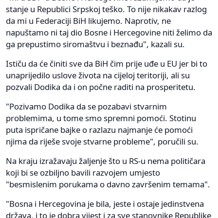
stanje u Republici Srpskoj teško. To nije nikakav razlog
da mi u Federaciji BiH likujemo. Naprotiv, ne
napuštamo ni taj dio Bosne i Hercegovine niti želimo da
ga prepustimo siromaštvu i beznađu", kazali su.
Ističu da će činiti sve da BiH čim prije uđe u EU jer bi to
unaprijedilo uslove života na cijeloj teritoriji, ali su
pozvali Dodika da i on počne raditi na prosperitetu.
"Pozivamo Dodika da se pozabavi stvarnim
problemima, u tome smo spremni pomoći. Stotinu
puta ispričane bajke o razlazu najmanje će pomoći
njima da riješe svoje stvarne probleme", poručili su.
Na kraju izražavaju žaljenje što u RS-u nema političara
koji bi se ozbiljno bavili razvojem umjesto
"besmislenim porukama o davno završenim temama".
"Bosna i Hercegovina je bila, jeste i ostaje jedinstvena
država, i to je dobra vijest i za sve stanovnike Republike