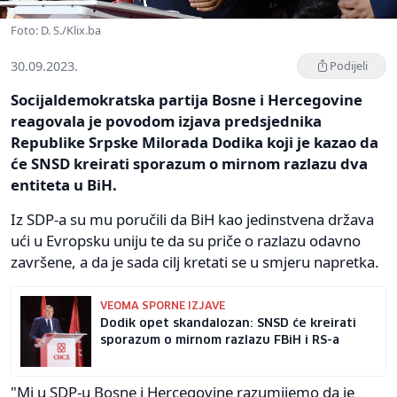
Foto: D. S./Klix.ba
30.09.2023.
Podijeli
Socijaldemokratska partija Bosne i Hercegovine
reagovala je povodom izjava predsjednika
Republike Srpske Milorada Dodika koji je kazao da
će SNSD kreirati sporazum o mirnom razlazu dva
entiteta u BiH.
Iz SDP-a su mu poručili da BiH kao jedinstvena država
ući u Evropsku uniju te da su priče o razlazu odavno
završene, a da je sada cilj kretati se u smjeru napretka.
VEOMA SPORNE IZJAVE
Dodik opet skandalozan: SNSD će kreirati
sporazum o mirnom razlazu FBiH i RS-a
"Mi u SDP-u Bosne i Hercegovine razumijemo da je