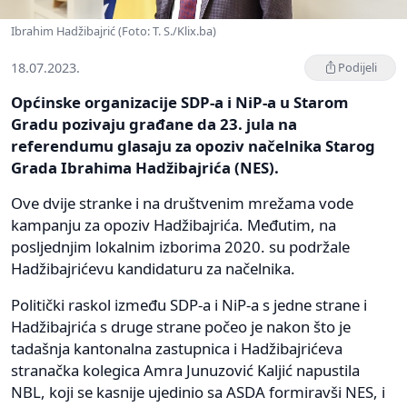
Ibrahim Hadžibajrić (Foto: T. S./Klix.ba)
18.07.2023.
Podijeli
Općinske organizacije SDP-a i NiP-a u Starom
Gradu pozivaju građane da 23. jula na
referendumu glasaju za opoziv načelnika Starog
Grada Ibrahima Hadžibajrića (NES).
Ove dvije stranke i na društvenim mrežama vode
kampanju za opoziv Hadžibajrića. Međutim, na
posljednjim lokalnim izborima 2020. su podržale
Hadžibajrićevu kandidaturu za načelnika.
Politički raskol između SDP-a i NiP-a s jedne strane i
Hadžibajrića s druge strane počeo je nakon što je
tadašnja kantonalna zastupnica i Hadžibajrićeva
stranačka kolegica Amra Junuzović Kaljić napustila
NBL, koji se kasnije ujedinio sa ASDA formiravši NES, i