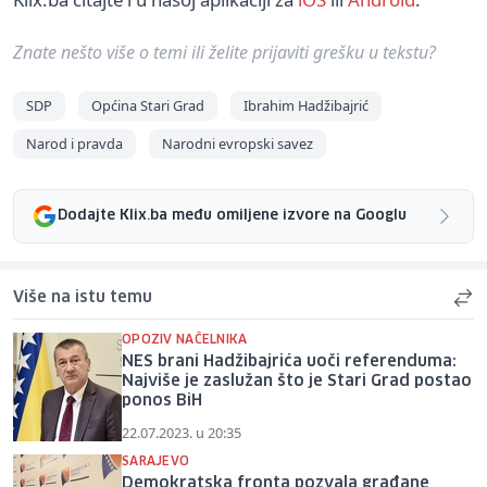
Znate nešto više o temi ili želite prijaviti grešku u tekstu?
SDP
Općina Stari Grad
Ibrahim Hadžibajrić
Narod i pravda
Narodni evropski savez
Dodajte Klix.ba među omiljene izvore na Googlu
Više na istu temu
OPOZIV NAČELNIKA
NES brani Hadžibajrića uoči referenduma:
Najviše je zaslužan što je Stari Grad postao
ponos BiH
22.07.2023. u 20:35
SARAJEVO
Demokratska fronta pozvala građane