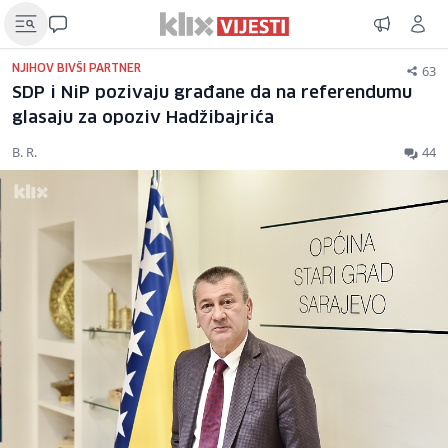
63
NJIHOV BIVŠI PARTNER
SDP i NiP pozivaju građane da na referendumu
glasaju za opoziv Hadžibajrića
B. R.
44