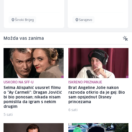
Široki Brijeg
Sarajevo
Možda vas zanima
USKORO NA SFF-U
ISKRENO PRIZNANJE
Selma Alispahić ususret filmu
Brat Angeline Jolie nakon
o "Ay Carmeli": Dragan Jovičić
razvoda otkrio da je gej: Bio
bi bio ponosan; nikada nisam
sam opsjednut Disney
pomislila da igram s nekim
princezama
drugim
6 sati
5 sati