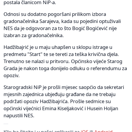
postala članicom NiP-a.
Odnosi su dodatno pogoršani prilikom izbora
gradonačelnika Sarajeva, kada su pojedini optuživali
NES da je odgovoran za to što Bogić Bogićević nije
izabran za gradonačelnika.
Hadžibajrić je u maju uhapšen u sklopu istrage u
predmetu "Start" te se tereti za teška krivična djela.
Trenutno se nalazi u pritvoru. Općinsko vijeće Starog
Grada je nakon toga donijelo odluku o referendumu za
opoziv.
Starogradski NiP je prošli mjesec saopćio da sekretari
mjesnih zajednica ubjeđuju građane da ne trebaju
podržati opoziv Hadžibajrića. Prošle sedmice su
općinski vijećnici Emina Kiseljaković i Husein Holjan
napustili NES.
Klix.ba čitajte i u našoj aplikaciji za
iOS
ili
Android
.