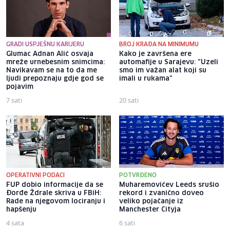
GRADI USPJEŠNU KARIJERU
BROJ KRAĐA NA MINIMUMU
Glumac Adnan Alić osvaja
Kako je završena ere
mreže urnebesnim snimcima:
automafije u Sarajevu: "Uzeli
Navikavam se na to da me
smo im važan alat koji su
ljudi prepoznaju gdje god se
imali u rukama"
pojavim
7 sati
20 sati
OPERATIVNI PODACI
POTVRĐENO
FUP dobio informacije da se
Muharemovićev Leeds srušio
Đorđe Ždrale skriva u FBiH:
rekord i zvanično doveo
Rade na njegovom lociranju i
veliko pojačanje iz
hapšenju
Manchester Cityja
4 sata
6 sati