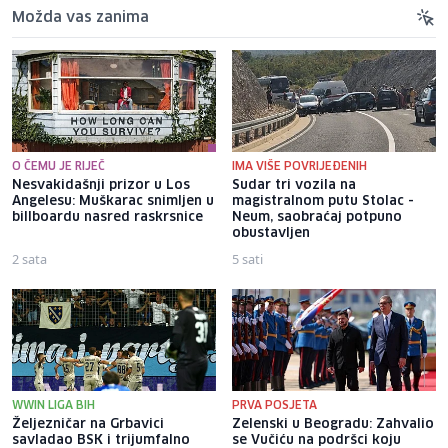
Možda vas zanima
O ČEMU JE RIJEČ
IMA VIŠE POVRIJEĐENIH
Nesvakidašnji prizor u Los
Sudar tri vozila na
Angelesu: Muškarac snimljen u
magistralnom putu Stolac -
billboardu nasred raskrsnice
Neum, saobraćaj potpuno
obustavljen
2 sata
5 sati
WWIN LIGA BIH
PRVA POSJETA
Željezničar na Grbavici
Zelenski u Beogradu: Zahvalio
savladao BSK i trijumfalno
se Vučiću na podršci koju