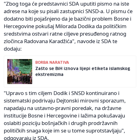
"Zbog toga će predstavnici SDA uputiti pismo na iste
adrese na koje su pisali zastupnici SNSD-a. U pismu će
dodatno biti pojašnjeno da je bazični problem Bosne i
Hercegovine pokušaj Milorada Dodika da političkim
sredstvima ostvari ratne ciljeve presuđenog ratnog
zločinca Radovana Karadžića", navode iz SDA te
dodaju:
BORBA NARATIVA
Zašto se BiH iznova lijepi etiketa islamskog
ekstremizma
"Upravo s tim ciljem Dodik i SNSD kontinuirano i
sistematski podrivaju Dejtonski mirovni sporazum,
napadaju na ustavno-pravni poredak, na državne
institucije Bosne i Hercegovine i lažima pokušavaju
oslabiti poziciju bošnjačkih i drugih prodržavnih
političkih snaga koje im se u tome suprotstavljaju",
odgovaraju iz SDA.