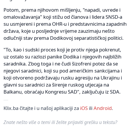
Potom, prema njihovom mišljenju, "napadi, uvrede i
omalovažavanja" koji stižu od članova i lidera SNSD-a
su usmjereni i prema OHR-u i predstavnicima zapadnih
država, koje u posljednje vrijeme zauzimaju nešto
odlučniji stav prema Dodikovoj separatističkoj politici.
"To, kao i sudski proces koji je protiv njega pokrenut,
uz ostalo su razlozi panike Dodika i njegovih najbližih
saradnika. Zbog toga i ne čudi šizofreni potez da se
njegovi saradnici, koji su pod američkim sankcijama i
koji otvoreno podržavaju rusku agresiju na Ukrajinu i
glavni su saradnici za širenje ruskog utjecaja na
Balkanu, obraćaju Kongresu SAD", zaključuju iz SDA.
Klix.ba čitajte i u našoj aplikaciji za
iOS
ili
Android
.
Znate nešto više o temi ili želite prijaviti grešku u tekstu?