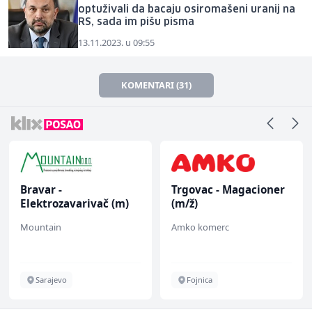
optuživali da bacaju osiromašeni uranij na
RS, sada im pišu pisma
13.11.2023. u 09:55
KOMENTARI (31)
Bravar -
Trgovac - Magacioner
Elektrozavarivač (m)
(m/ž)
Mountain
Amko komerc
Sarajevo
Fojnica