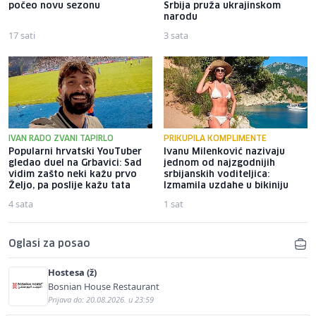
počeo novu sezonu
Srbija pruža ukrajinskom
narodu
17 sati
3 sata
IVAN RADO ZVANI TAPIRLO
PRIKUPILA KOMPLIMENTE
Popularni hrvatski YouTuber
Ivanu Milenković nazivaju
gledao duel na Grbavici: Sad
jednom od najzgodnijih
vidim zašto neki kažu prvo
srbijanskih voditeljica:
Željo, pa poslije kažu tata
Izmamila uzdahe u bikiniju
4 sata
1 sat
Oglasi za posao
Hostesa (ž)
Bosnian House Restaurant
Prijava do: 20.08.2026. u 23:59