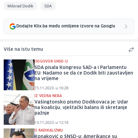
Milorad Dodik
SDA
Dodajte Klix.ba među omiljene izvore na Googlu
Više na istu temu
ODGOVOR SNSD-U
SDA pisala Kongresu SAD-a i Parlamentu
EU: Nadamo se da će Dodik biti zaustavljen
na vrijeme
15.11.2023. u 16:28
IZ VEDRA NEBA
Vašingtonsko pismo Dodikovaca je: Udar
na koaliciju, vještački balans ili skretanje
pažnje
13.11.2023. u 12:18
O RADIKALIZMU
Konaković o SNSD-u: Amerikance su