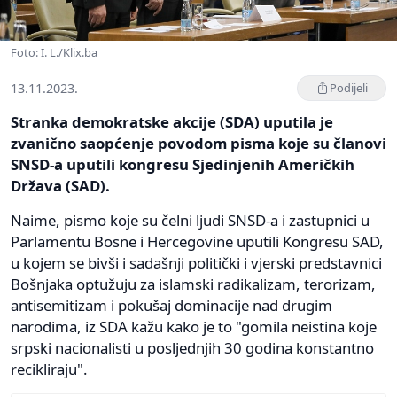
Foto: I. L./Klix.ba
13.11.2023.
Podijeli
Stranka demokratske akcije (SDA) uputila je
zvanično saopćenje povodom pisma koje su članovi
SNSD-a uputili kongresu Sjedinjenih Američkih
Država (SAD).
Naime, pismo koje su čelni ljudi SNSD-a i zastupnici u
Parlamentu Bosne i Hercegovine uputili Kongresu SAD,
u kojem se bivši i sadašnji politički i vjerski predstavnici
Bošnjaka optužuju za islamski radikalizam, terorizam,
antisemitizam i pokušaj dominacije nad drugim
narodima, iz SDA kažu kako je to "gomila neistina koje
srpski nacionalisti u posljednjih 30 godina konstantno
recikliraju".