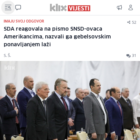
52
IMAJU SVOJ ODGOVOR
SDA reagovala na pismo SNSD-ovaca
Amerikancima, nazvali ga gebelsovskim
ponavljanjem laži
S. Š.
31