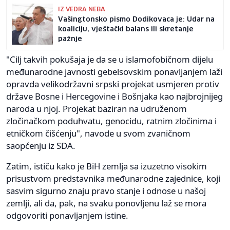
IZ VEDRA NEBA
Vašingtonsko pismo Dodikovaca je: Udar na
koaliciju, vještački balans ili skretanje
pažnje
"Cilj takvih pokušaja je da se u islamofobičnom dijelu
međunarodne javnosti gebelsovskim ponavljanjem laži
opravda velikodržavni srpski projekat usmjeren protiv
države Bosne i Hercegovine i Bošnjaka kao najbrojnijeg
naroda u njoj. Projekat baziran na udruženom
zločinačkom poduhvatu, genocidu, ratnim zločinima i
etničkom čišćenju", navode u svom zvaničnom
saopćenju iz SDA.
Zatim, ističu kako je BiH zemlja sa izuzetno visokim
prisustvom predstavnika međunarodne zajednice, koji
sasvim sigurno znaju pravo stanje i odnose u našoj
zemlji, ali da, pak, na svaku ponovljenu laž se mora
odgovoriti ponavljanjem istine.