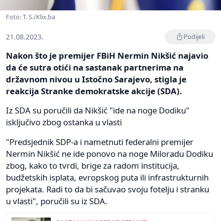
Foto: T. S./Klix.ba
21.08.2023.
Podijeli
Nakon što je premijer FBiH Nermin Nikšić najavio
da će sutra otići na sastanak partnerima na
državnom nivou u Istočno Sarajevo, stigla je
reakcija Stranke demokratske akcije (SDA).
Iz SDA su poručili da Nikšić "ide na noge Dodiku"
isključivo zbog ostanka u vlasti
"Predsjednik SDP-a i nametnuti federalni premijer
Nermin Nikšić ne ide ponovo na noge Miloradu Dodiku
zbog, kako to tvrdi, brige za radom institucija,
budžetskih isplata, evropskog puta ili infrastrukturnih
projekata. Radi to da bi sačuvao svoju fotelju i stranku
u vlasti", poručili su iz SDA.