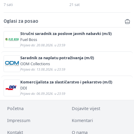
7 sati
21 sat
Oglasi za posao
Stručni saradnik za poslove javnih nabavki (m/ž)
Fuel Boss
Prijava do: 20.08.2026. u 23:59
Saradnik za naplatu potraživanja (m/ž)
ODM Collections
Prijava do: 13.08.2026. u 23:59
Komercijalista za slastičarstvo i pekarstvo (m/ž)
DDI
Prijava do: 06.09.2026. u 23:59
Početna
Dojavite vijest
Impressum
Komentari
Kontakt
O nama