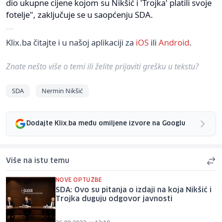
dio ukupne cijene kojom su Nikšić i 'Trojka' platili svoje
fotelje", zaključuje se u saopćenju SDA.
Klix.ba čitajte i u našoj aplikaciji za
iOS
ili
Android
.
Znate nešto više o temi ili želite prijaviti grešku u tekstu?
SDA
Nermin Nikšić
Dodajte Klix.ba među omiljene izvore na Googlu
Više na istu temu
NOVE OPTUŽBE
SDA: Ovo su pitanja o izdaji na koja Nikšić i
Trojka duguju odgovor javnosti