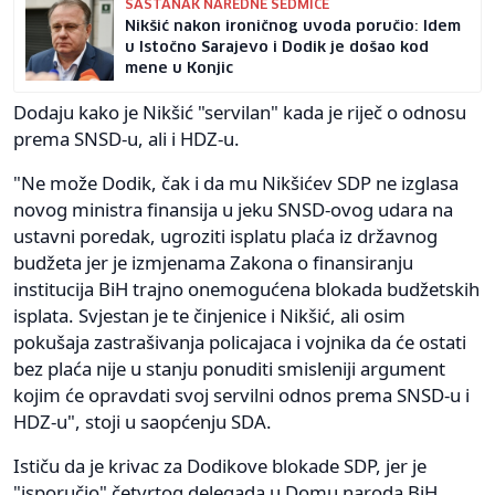
SASTANAK NAREDNE SEDMICE
Nikšić nakon ironičnog uvoda poručio: Idem
u Istočno Sarajevo i Dodik je došao kod
mene u Konjic
Dodaju kako je Nikšić "servilan" kada je riječ o odnosu
prema SNSD-u, ali i HDZ-u.
"Ne može Dodik, čak i da mu Nikšićev SDP ne izglasa
novog ministra finansija u jeku SNSD-ovog udara na
ustavni poredak, ugroziti isplatu plaća iz državnog
budžeta jer je izmjenama Zakona o finansiranju
institucija BiH trajno onemogućena blokada budžetskih
isplata. Svjestan je te činjenice i Nikšić, ali osim
pokušaja zastrašivanja policajaca i vojnika da će ostati
bez plaća nije u stanju ponuditi smisleniji argument
kojim će opravdati svoj servilni odnos prema SNSD-u i
HDZ-u", stoji u saopćenju SDA.
Ističu da je krivac za Dodikove blokade SDP, jer je
"isporučio" četvrtog delegada u Domu naroda BiH.