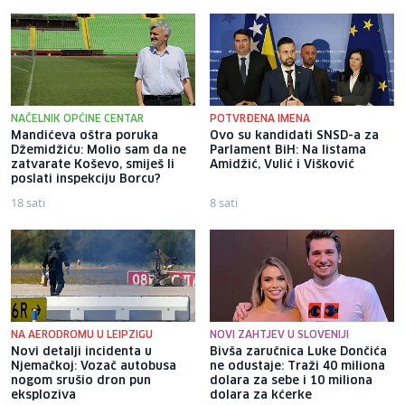
NAČELNIK OPĆINE CENTAR
POTVRĐENA IMENA
Mandićeva oštra poruka
Ovo su kandidati SNSD-a za
Džemidžiću: Molio sam da ne
Parlament BiH: Na listama
zatvarate Koševo, smiješ li
Amidžić, Vulić i Višković
poslati inspekciju Borcu?
18 sati
8 sati
NA AERODROMU U LEIPZIGU
NOVI ZAHTJEV U SLOVENIJI
Novi detalji incidenta u
Bivša zaručnica Luke Dončića
Njemačkoj: Vozač autobusa
ne odustaje: Traži 40 miliona
nogom srušio dron pun
dolara za sebe i 10 miliona
eksploziva
dolara za kćerke