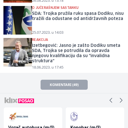
26.08.2023. u 13:18
O JUČERAŠNJEM SASTANKU
SDA: Trojka pružila ruku spasa Dodiku, nisu
tražili da odustane od antidržavnih poteza
25.07.2023. u 14:03
REAKCIJA
Izetbegović: Jasno je zašto Dodiku smeta
SDA, Trojka se potrudila da opravda
njegovu kvalifikaciju da su "invalidna
struktura"
18.06.2023. u 17:45
KOMENTARI (49)
Vozač autobusa (m/ž)
Konobar (m/ž)