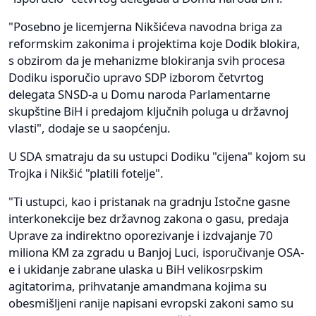
"Posebno je licemjerna Nikšićeva navodna briga za
reformskim zakonima i projektima koje Dodik blokira,
s obzirom da je mehanizme blokiranja svih procesa
Dodiku isporučio upravo SDP izborom četvrtog
delegata SNSD-a u Domu naroda Parlamentarne
skupštine BiH i predajom ključnih poluga u državnoj
vlasti", dodaje se u saopćenju.
U SDA smatraju da su ustupci Dodiku "cijena" kojom su
Trojka i Nikšić "platili fotelje".
"Ti ustupci, kao i pristanak na gradnju Istočne gasne
interkonekcije bez državnog zakona o gasu, predaja
Uprave za indirektno oporezivanje i izdvajanje 70
miliona KM za zgradu u Banjoj Luci, isporučivanje OSA-
e i ukidanje zabrane ulaska u BiH velikosrpskim
agitatorima, prihvatanje amandmana kojima su
obesmišljeni ranije napisani evropski zakoni samo su