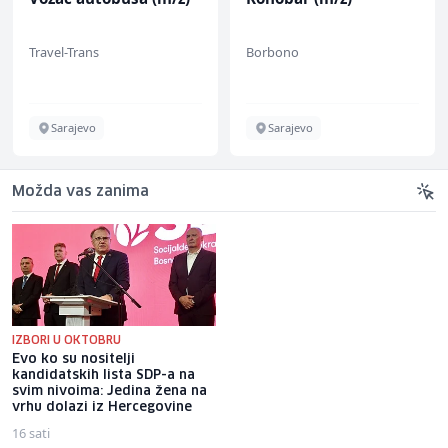
Travel-Trans
Borbono
Sarajevo
Sarajevo
Možda vas zanima
IZBORI U OKTOBRU
Evo ko su nositelji
Novi nameti "otjerali" goste iz
kandidatskih lista SDP-a na
Neuma, turističke agencije
svim nivoima: Jedina žena na
otkazale izlete: "Žao nam je,
vrhu dolazi iz Hercegovine
ali izuzeća nema"
16 sati
12 sati