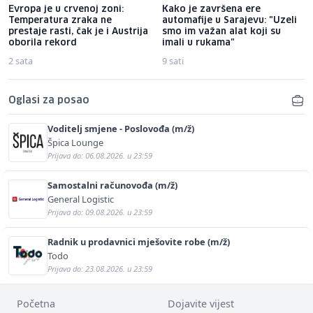
Evropa je u crvenoj zoni:
Kako je završena ere
Temperatura zraka ne
automafije u Sarajevu: "Uzeli
prestaje rasti, čak je i Austrija
smo im važan alat koji su
oborila rekord
imali u rukama"
2 sata
9 sati
Oglasi za posao
Voditelj smjene - Poslovođa (m/ž)
Špica Lounge
Prijava do: 06.08.2026. u 23:59
Samostalni računovođa (m/ž)
General Logistic
Prijava do: 09.08.2026. u 23:59
Radnik u prodavnici mješovite robe (m/ž)
Todo
Prijava do: 23.08.2026. u 23:59
Početna
Dojavite vijest