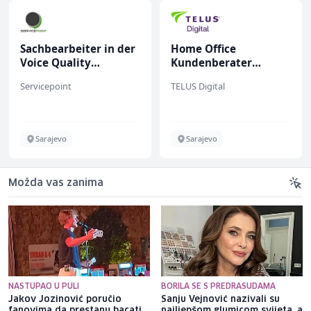
Sachbearbeiter in der
Home Office
Voice Quality
Kundenberater
Management (m/w)
(m/w/d) für ein
Servicepoint
TELUS Digital
renommiertes
Schuhunternehmen
Sarajevo
Sarajevo
Možda vas zanima
NASTUPAO U PULI
BORILA SE S PREDRASUDAMA
Jakov Jozinović poručio
Sanju Vejnović nazivali su
fanovima da prestanu bacati
najljepšom glumicom svijeta, a