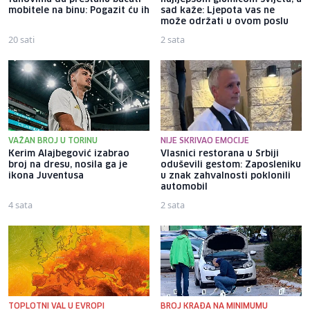
mobitele na binu: Pogazit ću ih
sad kaže: Ljepota vas ne
može održati u ovom poslu
20 sati
2 sata
VAŽAN BROJ U TORINU
NIJE SKRIVAO EMOCIJE
Kerim Alajbegović izabrao
Vlasnici restorana u Srbiji
broj na dresu, nosila ga je
oduševili gestom: Zaposleniku
ikona Juventusa
u znak zahvalnosti poklonili
automobil
4 sata
2 sata
TOPLOTNI VAL U EVROPI
BROJ KRAĐA NA MINIMUMU