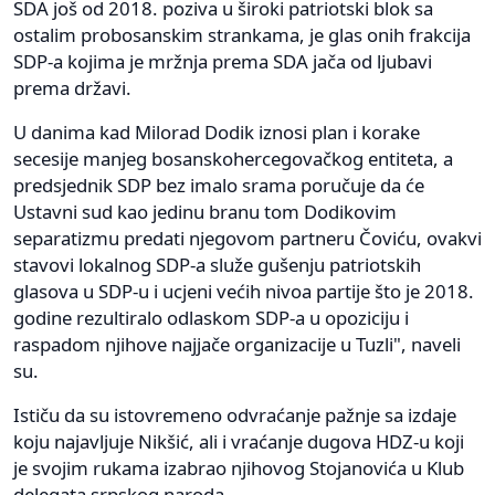
SDA još od 2018. poziva u široki patriotski blok sa
ostalim probosanskim strankama, je glas onih frakcija
SDP-a kojima je mržnja prema SDA jača od ljubavi
prema državi.
U danima kad Milorad Dodik iznosi plan i korake
secesije manjeg bosanskohercegovačkog entiteta, a
predsjednik SDP bez imalo srama poručuje da će
Ustavni sud kao jedinu branu tom Dodikovim
separatizmu predati njegovom partneru Čoviću, ovakvi
stavovi lokalnog SDP-a služe gušenju patriotskih
glasova u SDP-u i ucjeni većih nivoa partije što je 2018.
godine rezultiralo odlaskom SDP-a u opoziciju i
raspadom njihove najjače organizacije u Tuzli", naveli
su.
Ističu da su istovremeno odvraćanje pažnje sa izdaje
koju najavljuje Nikšić, ali i vraćanje dugova HDZ-u koji
je svojim rukama izabrao njihovog Stojanovića u Klub
delegata srpskog naroda.