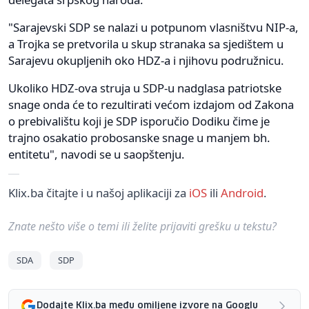
"Sarajevski SDP se nalazi u potpunom vlasništvu NIP-a,
a Trojka se pretvorila u skup stranaka sa sjedištem u
Sarajevu okupljenih oko HDZ-a i njihovu podružnicu.
Ukoliko HDZ-ova struja u SDP-u nadglasa patriotske
snage onda će to rezultirati većom izdajom od Zakona
o prebivalištu koji je SDP isporučio Dodiku čime je
trajno osakatio probosanske snage u manjem bh.
entitetu", navodi se u saopštenju.
Klix.ba čitajte i u našoj aplikaciji za
iOS
ili
Android
.
Znate nešto više o temi ili želite prijaviti grešku u tekstu?
SDA
SDP
Dodajte Klix.ba među omiljene izvore na Googlu