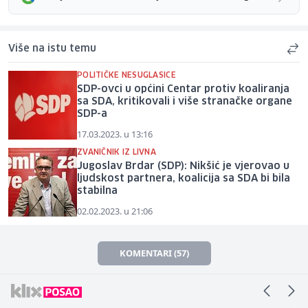
Više na istu temu
POLITIČKE NESUGLASICE
SDP-ovci u općini Centar protiv koaliranja
sa SDA, kritikovali i više stranačke organe
SDP-a
17.03.2023. u 13:16
ZVANIČNIK IZ LIVNA
Jugoslav Brdar (SDP): Nikšić je vjerovao u
ljudskost partnera, koalicija sa SDA bi bila
stabilna
02.02.2023. u 21:06
KOMENTARI (57)