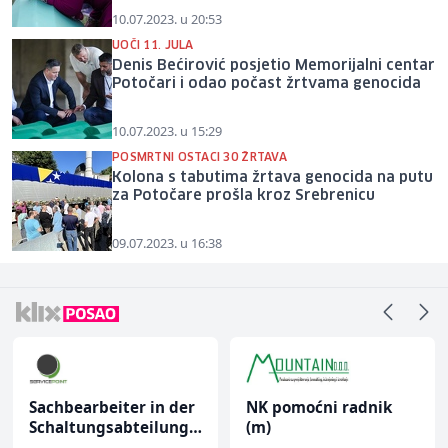
10.07.2023. u 20:53
UOČI 11. JULA
Denis Bećirović posjetio Memorijalni centar
Potočari i odao počast žrtvama genocida
10.07.2023. u 15:29
POSMRTNI OSTACI 30 ŽRTAVA
Kolona s tabutima žrtava genocida na putu
za Potočare prošla kroz Srebrenicu
09.07.2023. u 16:38
Sachbearbeiter in der
NK pomoćni radnik
Schaltungsabteilung
(m)
(m/w)