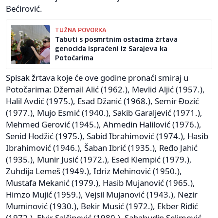
Bećirović.
TUŽNA POVORKA
Tabuti s posmrtnim ostacima žrtava
genocida ispraćeni iz Sarajeva ka
Potočarima
Spisak žrtava koje će ove godine pronaći smiraj u
Potočarima: Džemail Alić (1962.), Mevlid Aljić (1957.),
Halil Avdić (1975.), Esad Džanić (1968.), Semir Đozić
(1977.), Mujo Esmić (1940.), Sakib Garaljević (1971.),
Mehmed Gerović (1945.), Ahmedin Halilović (1976.),
Senid Hodžić (1975.), Sabid Ibrahimović (1974.), Hasib
Ibrahimović (1946.), Šaban Ibrić (1935.), Ređo Jahić
(1935.), Munir Jusić (1972.), Esed Klempić (1979.),
Zuhdija Lemeš (1949.), Idriz Mehinović (1950.),
Mustafa Mekanić (1979.), Hasib Mujanović (1965.),
Himzo Mujić (1959.), Vejsil Mujanović (1943.), Nezir
Muminović (1930.), Bekir Musić (1972.), Ekber Riđić
(1972.), Elvir Salčinović (1980.), Sabahudin Selimović