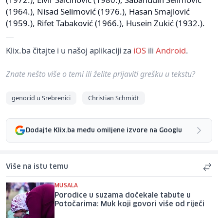
(1964.), Nisad Selimović (1976.), Hasan Smajlović
(1959.), Rifet Tabaković (1966.), Husein Zukić (1932.).
Klix.ba čitajte i u našoj aplikaciji za
iOS
ili
Android
.
Znate nešto više o temi ili želite prijaviti grešku u tekstu?
genocid u Srebrenici
Christian Schmidt
Dodajte Klix.ba među omiljene izvore na Googlu
Više na istu temu
MUSALA
Porodice u suzama dočekale tabute u
Potočarima: Muk koji govori više od riječi