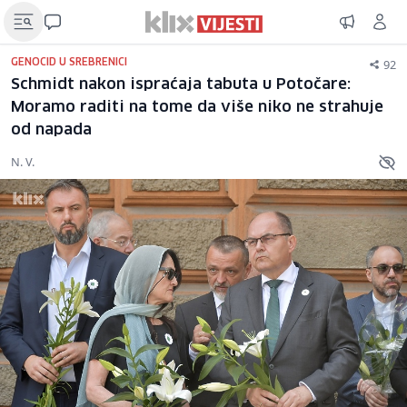
92
GENOCID U SREBRENICI
Schmidt nakon ispraćaja tabuta u Potočare:
Moramo raditi na tome da više niko ne strahuje
od napada
N. V.