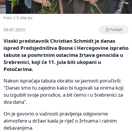
Foto: I. Š./Klix.ba
09.07.2023.
Podijeli
Visoki predstavnik Christian Schmidt je danas
ispred Predsjedništva Bosne i Hercegovine ispratio
tabute sa posmrtnim ostacima žrtava genocida u
Srebrenici, koji će 11. jula biti ukopani u
Potočarima.
Nakon ispraćaja tabuta obratio se javnosti poručivši:
"Danas smo tu zajedno kako bi tugovali sa onima koji
su izgubili svoje porodice, a bit ćemo i u Srebrenici za
dva dana".
On je govorio o važnosti pravljenja odgovorne
atmosfere u državi kada je riječ o žrtvama i ratnim
dešavanjima.