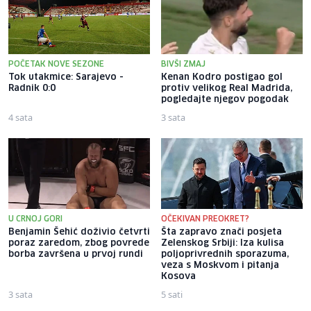
POČETAK NOVE SEZONE
BIVŠI ZMAJ
Tok utakmice: Sarajevo -
Kenan Kodro postigao gol
Radnik 0:0
protiv velikog Real Madrida,
pogledajte njegov pogodak
4 sata
3 sata
U CRNOJ GORI
OČEKIVAN PREOKRET?
Benjamin Šehić doživio četvrti
Šta zapravo znači posjeta
poraz zaredom, zbog povrede
Zelenskog Srbiji: Iza kulisa
borba završena u prvoj rundi
poljoprivrednih sporazuma,
veza s Moskvom i pitanja
Kosova
3 sata
5 sati