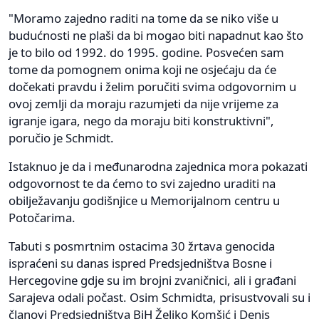
"Moramo zajedno raditi na tome da se niko više u
budućnosti ne plaši da bi mogao biti napadnut kao što
je to bilo od 1992. do 1995. godine. Posvećen sam
tome da pomognem onima koji ne osjećaju da će
dočekati pravdu i želim poručiti svima odgovornim u
ovoj zemlji da moraju razumjeti da nije vrijeme za
igranje igara, nego da moraju biti konstruktivni",
poručio je Schmidt.
Istaknuo je da i međunarodna zajednica mora pokazati
odgovornost te da ćemo to svi zajedno uraditi na
obilježavanju godišnjice u Memorijalnom centru u
Potočarima.
Tabuti s posmrtnim ostacima 30 žrtava genocida
ispraćeni su danas ispred Predsjedništva Bosne i
Hercegovine gdje su im brojni zvaničnici, ali i građani
Sarajeva odali počast. Osim Schmidta, prisustvovali su i
članovi Predsjedništva BiH Željko Komšić i Denis