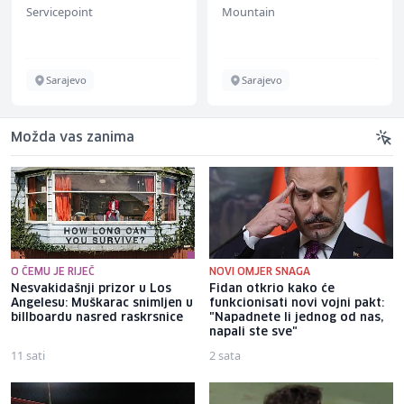
Servicepoint
Mountain
Sarajevo
Sarajevo
Možda vas zanima
O ČEMU JE RIJEČ
NOVI OMJER SNAGA
Nesvakidašnji prizor u Los
Fidan otkrio kako će
Angelesu: Muškarac snimljen u
funkcionisati novi vojni pakt:
billboardu nasred raskrsnice
"Napadnete li jednog od nas,
napali ste sve"
11 sati
2 sata