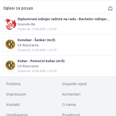
Oglasi za posao
Diplomirani inžinjer zaštite na radu - Bachelor inžinjer
sigurnosti i pomoći (m/ž)
Granulo-Re
Prijava do: 13.08.2026. u 23:59
Konobar - Šanker (m/ž)
CK Ristorante
Prijava do: 23.08.2026. u 23:59
Kuhar - Pomoćni kuhar (m/ž)
CK Ristorante
Prijava do: 23.08.2026. u 23:59
Početna
Dojavite vijest
Impressum
Komentari
Kontakt
O nama
Oglašavanje
Privatnost