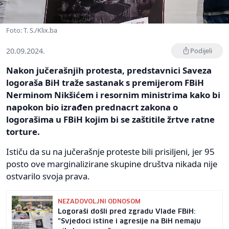
Foto: T. S./Klix.ba
20.09.2024.
Podijeli
Nakon jučerašnjih protesta, predstavnici Saveza
logoraša BiH traže sastanak s premijerom FBiH
Nerminom Nikšićem i resornim ministrima kako bi
napokon bio izrađen prednacrt zakona o
logorašima u FBiH kojim bi se zaštitile žrtve ratne
torture.
Ističu da su na jučerašnje proteste bili prisiljeni, jer 95
posto ove marginalizirane skupine društva nikada nije
ostvarilo svoja prava.
NEZADOVOLJNI ODNOSOM
Logoraši došli pred zgradu Vlade FBiH:
"Svjedoci istine i agresije na BiH nemaju