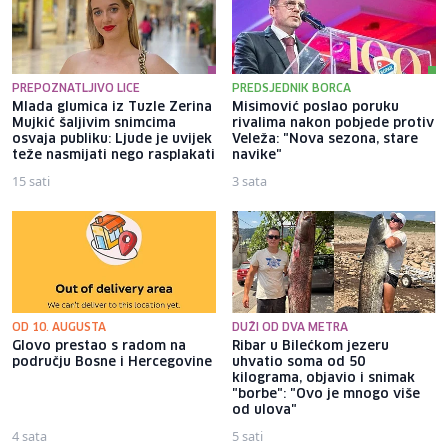
PREPOZNATLJIVO LICE
PREDSJEDNIK BORCA
Mlada glumica iz Tuzle Zerina
Misimović poslao poruku
Mujkić šaljivim snimcima
rivalima nakon pobjede protiv
osvaja publiku: Ljude je uvijek
Veleža: "Nova sezona, stare
teže nasmijati nego rasplakati
navike"
15 sati
3 sata
OD 10. AUGUSTA
DUŽI OD DVA METRA
Glovo prestao s radom na
Ribar u Bilećkom jezeru
području Bosne i Hercegovine
uhvatio soma od 50
kilograma, objavio i snimak
"borbe": "Ovo je mnogo više
od ulova"
4 sata
5 sati