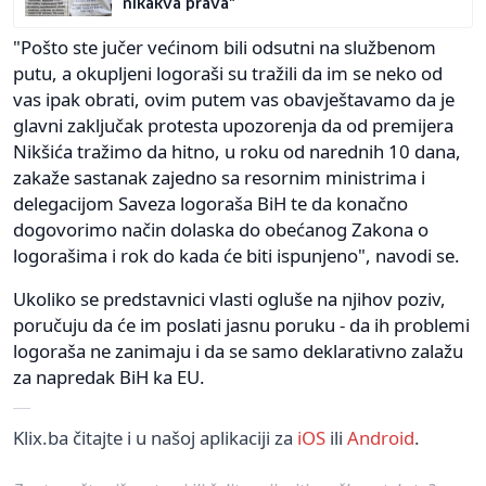
nikakva prava"
"Pošto ste jučer većinom bili odsutni na službenom
putu, a okupljeni logoraši su tražili da im se neko od
vas ipak obrati, ovim putem vas obavještavamo da je
glavni zaključak protesta upozorenja da od premijera
Nikšića tražimo da hitno, u roku od narednih 10 dana,
zakaže sastanak zajedno sa resornim ministrima i
delegacijom Saveza logoraša BiH te da konačno
dogovorimo način dolaska do obećanog Zakona o
logorašima i rok do kada će biti ispunjeno", navodi se.
Ukoliko se predstavnici vlasti ogluše na njihov poziv,
poručuju da će im poslati jasnu poruku - da ih problemi
logoraša ne zanimaju i da se samo deklarativno zalažu
za napredak BiH ka EU.
Klix.ba čitajte i u našoj aplikaciji za
iOS
ili
Android
.