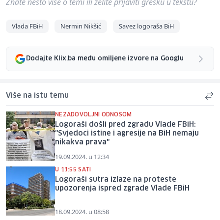
Znate nešto više o temi ili želite prijaviti grešku u tekstu?
Vlada FBiH
Nermin Nikšić
Savez logoraša BiH
Dodajte Klix.ba među omiljene izvore na Googlu
Više na istu temu
NEZADOVOLJNI ODNOSOM
Logoraši došli pred zgradu Vlade FBiH:
"Svjedoci istine i agresije na BiH nemaju
nikakva prava"
19.09.2024. u 12:34
U 11:55 SATI
Logoraši sutra izlaze na proteste
upozorenja ispred zgrade Vlade FBiH
18.09.2024. u 08:58