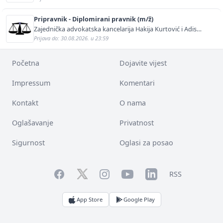
Pripravnik - Diplomirani pravnik (m/ž)
Zajednička advokatska kancelarija Hakija Kurtović i Adis
Kurtović
Prijava do: 30.08.2026. u 23:59
Početna
Dojavite vijest
Impressum
Komentari
Kontakt
O nama
Oglašavanje
Privatnost
Sigurnost
Oglasi za posao
Facebook
YouTube
LinkedIn
Twitter
Instagram
RSS
App Store
Google Play