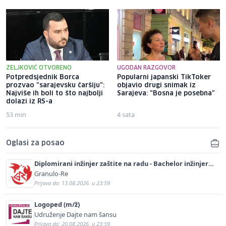
ZELJKOVIĆ OTVORENO
UGODAN RAZGOVOR
Potpredsjednik Borca
Popularni japanski TikToker
prozvao "sarajevsku čaršiju":
objavio drugi snimak iz
Najviše ih boli to što najbolji
Sarajeva: "Bosna je posebna"
dolazi iz RS-a
53 min
4 sata
Oglasi za posao
Diplomirani inžinjer zaštite na radu - Bachelor inžinjer
sigurnosti i pomoći (m/ž)
Granulo-Re
Prijava do: 13.08.2026. u 23:59
Logoped (m/ž)
Udruženje Dajte nam šansu
Prijava do: 20.08.2026. u 23:59