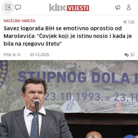
126
NAČELNIK VAREŠA
Savez logoraša BiH se emotivno oprostio od
Maroševića: "Čovjek koji je istinu nosio i kada je
bila na njegovu štetu"
Piše: B. H.
|
05.12.2025.
32