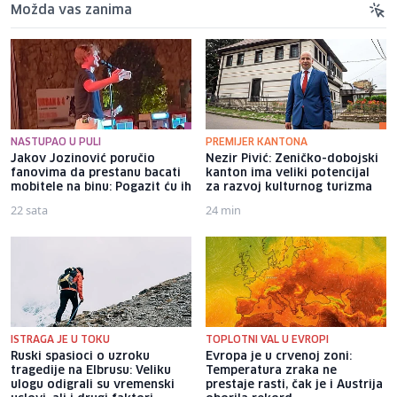
Možda vas zanima
NASTUPAO U PULI
PREMIJER KANTONA
Jakov Jozinović poručio
Nezir Pivić: Zeničko-dobojski
fanovima da prestanu bacati
kanton ima veliki potencijal
mobitele na binu: Pogazit ću ih
za razvoj kulturnog turizma
22 sata
24 min
ISTRAGA JE U TOKU
TOPLOTNI VAL U EVROPI
Ruski spasioci o uzroku
Evropa je u crvenoj zoni:
tragedije na Elbrusu: Veliku
Temperatura zraka ne
ulogu odigrali su vremenski
prestaje rasti, čak je i Austrija