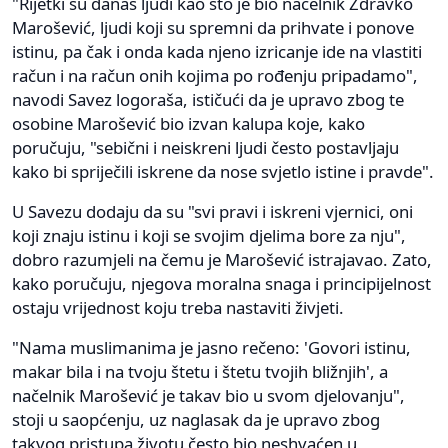
"Rijetki su danas ljudi kao što je bio načelnik Zdravko
Marošević, ljudi koji su spremni da prihvate i ponove
istinu, pa čak i onda kada njeno izricanje ide na vlastiti
račun i na račun onih kojima po rođenju pripadamo",
navodi Savez logoraša, ističući da je upravo zbog te
osobine Marošević bio izvan kalupa koje, kako
poručuju, "sebični i neiskreni ljudi često postavljaju
kako bi spriječili iskrene da nose svjetlo istine i pravde".
U Savezu dodaju da su "svi pravi i iskreni vjernici, oni
koji znaju istinu i koji se svojim djelima bore za nju",
dobro razumjeli na čemu je Marošević istrajavao. Zato,
kako poručuju, njegova moralna snaga i principijelnost
ostaju vrijednost koju treba nastaviti živjeti.
"Nama muslimanima je jasno rečeno: 'Govori istinu,
makar bila i na tvoju štetu i štetu tvojih bližnjih', a
načelnik Marošević je takav bio u svom djelovanju",
stoji u saopćenju, uz naglasak da je upravo zbog
takvog pristupa životu često bio neshvaćen u