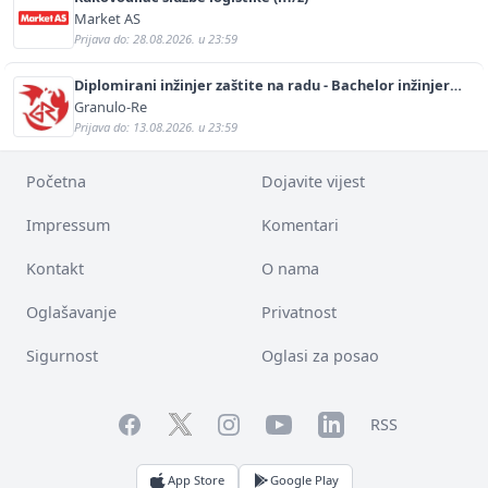
Market AS
Prijava do: 28.08.2026. u 23:59
Diplomirani inžinjer zaštite na radu - Bachelor inžinjer
sigurnosti i pomoći (m/ž)
Granulo-Re
Prijava do: 13.08.2026. u 23:59
Početna
Dojavite vijest
Impressum
Komentari
Kontakt
O nama
Oglašavanje
Privatnost
Sigurnost
Oglasi za posao
Facebook
YouTube
LinkedIn
Twitter
Instagram
RSS
App Store
Google Play