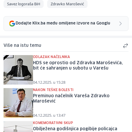
Savez logoraša BiH
Zdravko Marošević
Dodajte Klix.ba među omiljene izvore na Googlu
Više na istu temu
ODLAZAK NAČELNIKA
HDS se oprostio od Zdravka Maroševića,
bit će sahranjen u subotu u Varešu
04.12.2025. u 15:28
NAKON TEŠKE BOLESTI
Preminuo načelnik Vareša Zdravko
Marošević
04.12.2025. u 13:47
KOMEMORATIVNI SKUP
Obilježena godišnjica pogibije policajca