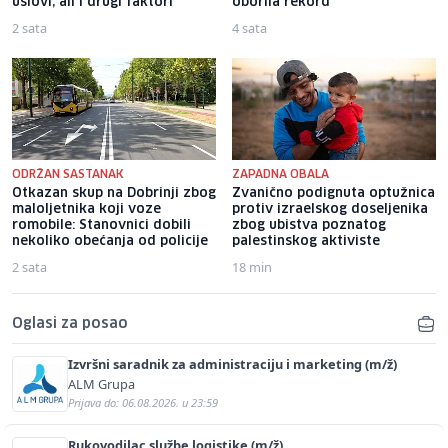
uslovi, ali i drugi faktori
oborila rekord
2 sata
4 sata
ODRŽAN SASTANAK
ZAPADNA OBALA
Otkazan skup na Dobrinji zbog
Zvanično podignuta optužnica
maloljetnika koji voze
protiv izraelskog doseljenika
romobile: Stanovnici dobili
zbog ubistva poznatog
nekoliko obećanja od policije
palestinskog aktiviste
2 sata
18 min
Oglasi za posao
Izvršni saradnik za administraciju i marketing (m/ž)
ALM Grupa
Prijava do: 06.08.2026. u 23:59
Rukovodilac službe logistike (m/ž)