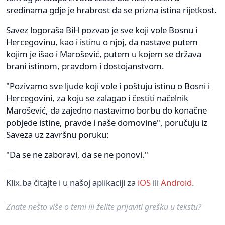
sredinama gdje je hrabrost da se prizna istina rijetkost.
Savez logoraša BiH pozvao je sve koji vole Bosnu i
Hercegovinu, kao i istinu o njoj, da nastave putem
kojim je išao i Marošević, putem u kojem se država
brani istinom, pravdom i dostojanstvom.
"Pozivamo sve ljude koji vole i poštuju istinu o Bosni i
Hercegovini, za koju se zalagao i čestiti načelnik
Marošević, da zajedno nastavimo borbu do konačne
pobjede istine, pravde i naše domovine", poručuju iz
Saveza uz završnu poruku:
"Da se ne zaboravi, da se ne ponovi."
Klix.ba čitajte i u našoj aplikaciji za
iOS
ili
Android
.
Znate nešto više o temi ili želite prijaviti grešku u tekstu?