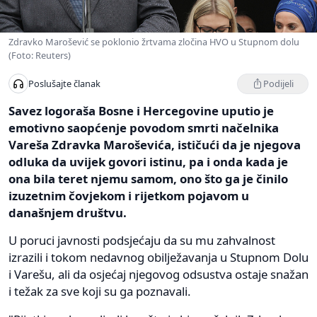
Zdravko Marošević se poklonio žrtvama zločina HVO u Stupnom dolu
(Foto: Reuters)
Podijeli
Poslušajte članak
Savez logoraša Bosne i Hercegovine uputio je
emotivno saopćenje povodom smrti načelnika
Vareša Zdravka Maroševića, ističući da je njegova
odluka da uvijek govori istinu, pa i onda kada je
ona bila teret njemu samom, ono što ga je činilo
izuzetnim čovjekom i rijetkom pojavom u
današnjem društvu.
U poruci javnosti podsjećaju da su mu zahvalnost
izrazili i tokom nedavnog obilježavanja u Stupnom Dolu
i Varešu, ali da osjećaj njegovog odsustva ostaje snažan
i težak za sve koji su ga poznavali.