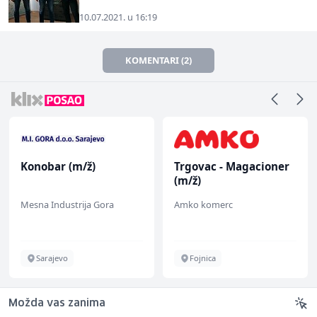
10.07.2021. u 16:19
KOMENTARI (2)
Konobar (m/ž)
Trgovac - Magacioner
(m/ž)
Mesna Industrija Gora
Amko komerc
Sarajevo
Fojnica
Možda vas zanima