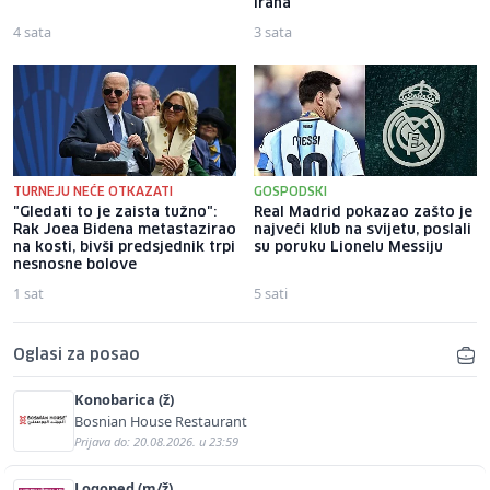
Irana
4 sata
3 sata
TURNEJU NEĆE OTKAZATI
GOSPODSKI
"Gledati to je zaista tužno":
Real Madrid pokazao zašto je
Rak Joea Bidena metastazirao
najveći klub na svijetu, poslali
na kosti, bivši predsjednik trpi
su poruku Lionelu Messiju
nesnosne bolove
1 sat
5 sati
Oglasi za posao
Konobarica (ž)
Bosnian House Restaurant
Prijava do: 20.08.2026. u 23:59
Logoped (m/ž)