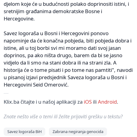
djelom koje će u budućnosti polako doprinositi istini, i
sretnijim građanima demokratske Bosne i
Hercegovine.
Savez logoraša u Bosni i Hercegovini ponovo
napominje da će konačna pobjeda, biti pobjeda dobra i
istine, ali u toj borbi svi mi moramo dati svoj jasan
doprinos, pa ako ništa drugo, barem da bi se jasno
vidjelo da li smo na stani dobra ili na strani zla. A
historija će o tome pisati i po tome nas pamtiti", navodi
u pisanoj izjavi predsjednik Saveza logoraša u Bosni i
Hercegovini Seid Omerović.
Klix.ba čitajte i u našoj aplikaciji za
iOS
ili
Android
.
Znate nešto više o temi ili želite prijaviti grešku u tekstu?
Savez logoraša BiH
Zabrana negiranja genocida