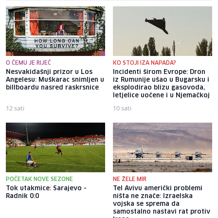
O ČEMU JE RIJEČ
KO STOJI IZA NAPADA?
Nesvakidašnji prizor u Los
Incidenti širom Evrope: Dron
Angelesu: Muškarac snimljen u
iz Rumunije ušao u Bugarsku i
billboardu nasred raskrsnice
eksplodirao blizu gasovoda,
letjelice uočene i u Njemačkoj
12 sati
10 sati
POČETAK NOVE SEZONE
NE ŽELE MIR
Tok utakmice: Sarajevo -
Tel Avivu američki problemi
Radnik 0:0
ništa ne znače: Izraelska
vojska se sprema da
samostalno nastavi rat protiv