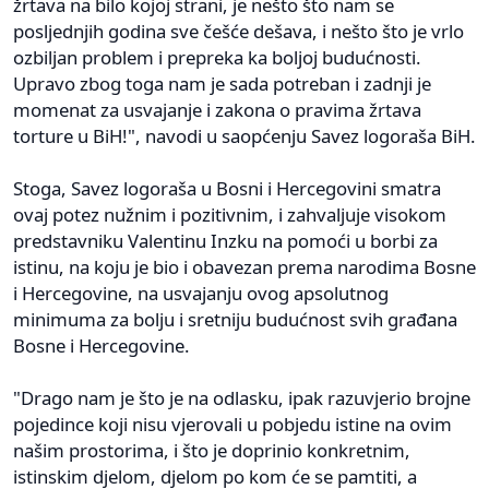
žrtava na bilo kojoj strani, je nešto što nam se
posljednjih godina sve češće dešava, i nešto što je vrlo
ozbiljan problem i prepreka ka boljoj budućnosti.
Upravo zbog toga nam je sada potreban i zadnji je
momenat za usvajanje i zakona o pravima žrtava
torture u BiH!", navodi u saopćenju Savez logoraša BiH.
Stoga, Savez logoraša u Bosni i Hercegovini smatra
ovaj potez nužnim i pozitivnim, i zahvaljuje visokom
predstavniku Valentinu Inzku na pomoći u borbi za
istinu, na koju je bio i obavezan prema narodima Bosne
i Hercegovine, na usvajanju ovog apsolutnog
minimuma za bolju i sretniju budućnost svih građana
Bosne i Hercegovine.
"Drago nam je što je na odlasku, ipak razuvjerio brojne
pojedince koji nisu vjerovali u pobjedu istine na ovim
našim prostorima, i što je doprinio konkretnim,
istinskim djelom, djelom po kom će se pamtiti, a