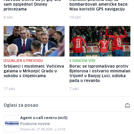
sam opsjednut Disney
bombardovali američke baze:
princezama
Nisu koristili GPS navigaciju
8 sati
10 sati
IZGUBLJEN U PREVODU
S IGRAČEM VIŠE
Srbijanci i muslimani: Vučićeva
Borac se ispromašivao protiv
galama u Mrkonjić Gradu u
Bjelorusa i ostvario minimalan
sukobu s činjenicama
trijumf u Banjoj Luci, odluka
pada u revanšu
17 sati
7 sati
Oglasi za posao
Agent u call centru (m/ž)
Poslovne novine
Prijava do: 21.08.2026. u 23:59