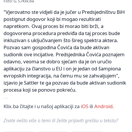
Foto: G. Š./Klix.ba
"Vjerovatno ste vidjeli da je jučer u Predsjedništvu BiH
postignut dogovor koji bi mogao rezultirati
napretkom. Ovaj proces bi morao biti brži, a
dogovorena procedura predviđa da taj proces bude
inkluzivan s uključivanjem što šireg spektra aktera.
Pozvao sam gospodina Čovića da bude aktivan
sudionik ove incijative. Predsjednika Čovića poznajem
odavno, veoma se dobro sjećam da je on uručio
aplikaciju za članstvo u EU i on je jedan od šampiona
evropskih integracija, na čemu mu se zahvaljujem",
izjavio je Sattler te ga pozvao da bude aktivan sudionik
procesa koji se ponovo pokreću.
Klix.ba čitajte i u našoj aplikaciji za
iOS
ili
Android
.
Znate nešto više o temi ili želite prijaviti grešku u tekstu?