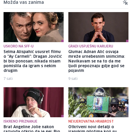
Možda vas zanima
USKORO NA SFF-U
GRADI USPJEŠNU KARIJERU
Selma Alispahić ususret filmu
Glumac Adnan Alić osvaja
o "Ay Carmeli": Dragan Jovičić
mreže urnebesnim snimcima:
bi bio ponosan; nikada nisam
Navikavam se na to da me
pomislila da igram s nekim
ljudi prepoznaju gdje god se
drugim
pojavim
7 sati
9 sati
ISKRENO PRIZNANJE
NEVJEROVATNA HRABROST
Brat Angeline Jolie nakon
Otkriveni novi detalji o
razvoda otkrio da je gej: Bio
iranskim pilotima koji su