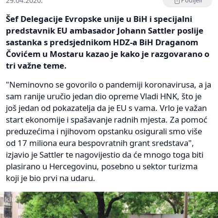
29.04.2020.
Podijeli
Šef Delegacije Evropske unije u BiH i specijalni
predstavnik EU ambasador Johann Sattler poslije
sastanka s predsjednikom HDZ-a BiH Draganom
Čovićem u Mostaru kazao je kako je razgovarano o
tri važne teme.
"Neminovno se govorilo o pandemiji koronavirusa, a ja
sam ranije uručio jedan dio opreme Vladi HNK, što je
još jedan od pokazatelja da je EU s vama. Vrlo je važan
start ekonomije i spašavanje radnih mjesta. Za pomoć
preduzećima i njihovom opstanku osigurali smo više
od 17 miliona eura bespovratnih grant sredstava",
izjavio je Sattler te nagovijestio da će mnogo toga biti
plasirano u Hercegovinu, posebno u sektor turizma
koji je bio prvi na udaru.