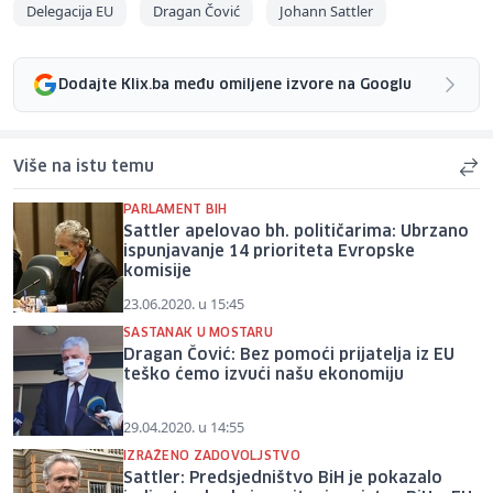
Delegacija EU
Dragan Čović
Johann Sattler
Dodajte Klix.ba među omiljene izvore na Googlu
Više na istu temu
PARLAMENT BIH
Sattler apelovao bh. političarima: Ubrzano
ispunjavanje 14 prioriteta Evropske
komisije
23.06.2020. u 15:45
SASTANAK U MOSTARU
Dragan Čović: Bez pomoći prijatelja iz EU
teško ćemo izvući našu ekonomiju
29.04.2020. u 14:55
IZRAŽENO ZADOVOLJSTVO
Sattler: Predsjedništvo BiH je pokazalo