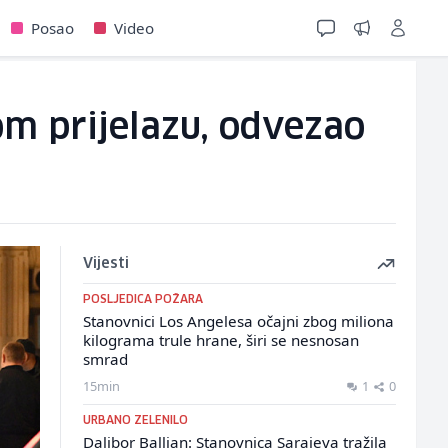
Posao
Video
kom prijelazu, odvezao
Vijesti
POSLJEDICA POŽARA
Stanovnici Los Angelesa očajni zbog miliona
kilograma trule hrane, širi se nesnosan
smrad
15min
1
0
URBANO ZELENILO
Dalibor Ballian: Stanovnica Sarajeva tražila