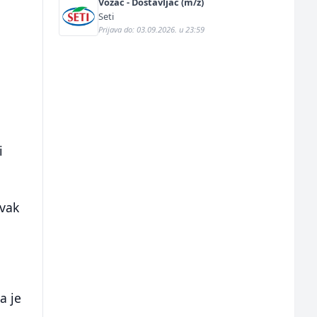
Vozač - Dostavljač (m/ž)
Seti
Prijava do: 03.09.2026. u 23:59
i
avak
a je