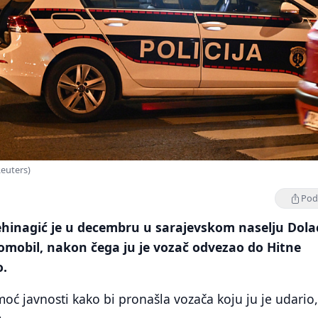
 Reuters)
Podi
hinagić je u decembru u sarajevskom naselju Dola
omobil, nakon čega ju je vozač odvezao do Hitne
o.
oć javnosti kako bi pronašla vozača koju ju je udario,