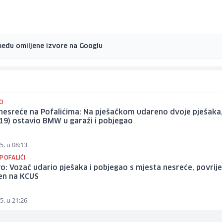
među omiljene izvore na Googlu
O
 nesreće na Pofalićima: Na pješačkom udareno dvoje pješaka
19) ostavio BMW u garaži i pobjegao
5. u 08:13
POFALIĆI
o: Vozač udario pješaka i pobjegao s mjesta nesreće, povrij
en na KCUS
5. u 21:26