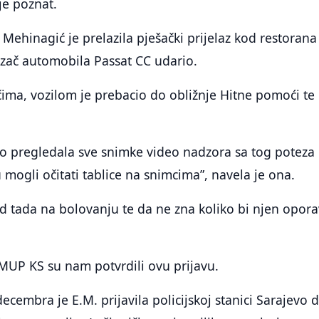
je poznat.
Mehinagić je prelazila pješački prijelaz kod restorana
vozač automobila Passat CC udario.
ima, vozilom je prebacio do obližnje Hitne pomoći te
no pregledala sve snimke video nadzora sa tog poteza 
mogli očitati tablice na snimcima”, navela je ona.
d tada na bolovanju te da ne zna koliko bi njen opor
 MUP KS su nam potvrdili ovu prijavu.
cembra je E.M. prijavila policijskoj stanici Sarajevo d