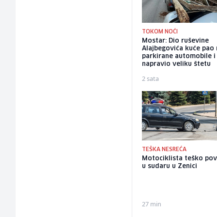
TOKOM NOĆI
Mostar: Dio ruševine
Alajbegovića kuće pao
parkirane automobile i
napravio veliku štetu
2 sata
TEŠKA NESREĆA
Motociklista teško pov
u sudaru u Zenici
27 min