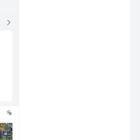
Monteri ventilacije i
Vozač autobusa (m/ž)
klimatizacije (m)
m/
Interclima
Travel-Trans
Sarajevo
Sarajevo