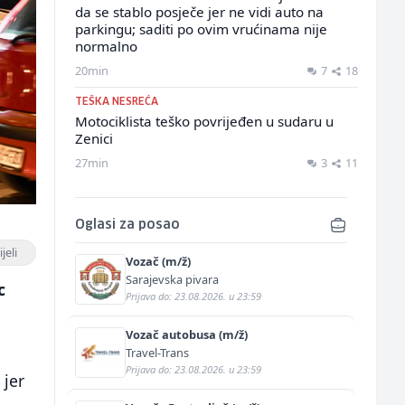
da se stablo posječe jer ne vidi auto na
parkingu; saditi po ovim vrućinama nije
normalno
20min
7
18
TEŠKA NESREĆA
Motociklista teško povrijeđen u sudaru u
Zenici
27min
3
11
Oglasi za posao
jeli
Vozač (m/ž)
Sarajevska pivara
c
Prijava do: 23.08.2026. u 23:59
Vozač autobusa (m/ž)
Travel-Trans
Prijava do: 23.08.2026. u 23:59
 jer