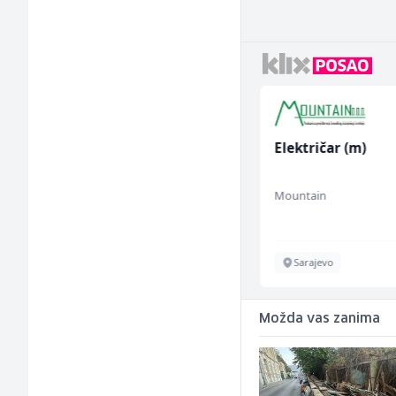
Junior Marketing &
Električar (m)
Recruiting Specialist
(m/ž)
Mars Connect
Mountain
Sarajevo
Sarajevo
Možda vas zanima