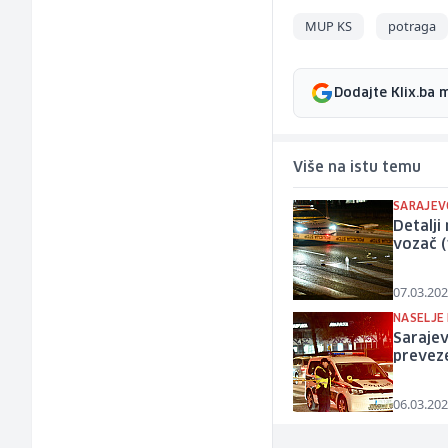
MUP KS
potraga
Dodajte Klix.ba 
Više na istu temu
SARAJEV
Detalji
vozač (
07.03.202
NASELJE 
Sarajev
prevez
06.03.202