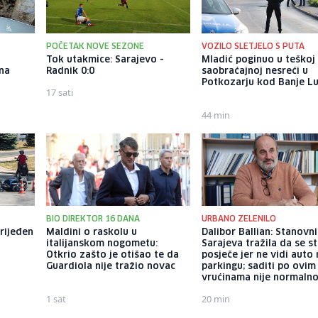
POČETAK NOVE SEZONE
VOZILO SLETJELO S PUTA
Tok utakmice: Sarajevo -
Mladić poginuo u teškoj
 na
Radnik 0:0
saobraćajnoj nesreći u
Potkozarju kod Banje L
17 sati
44 min
BIO DIREKTOR 16 DANA
URBANO ZELENILO
rijeđen
Maldini o raskolu u
Dalibor Ballian: Stanovn
italijanskom nogometu:
Sarajeva tražila da se s
Otkrio zašto je otišao te da
posječe jer ne vidi auto
Guardiola nije tražio novac
parkingu; saditi po ovim
vrućinama nije normaln
1 sat
20 min