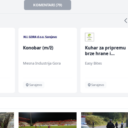
KOMENTARI (79)
Konobar (m/ž)
Kuhar za pripremu
brze hrane i
jednostavnih jela (
Mesna Industrija Gora
Easy Bites
ž)
Sarajevo
Sarajevo