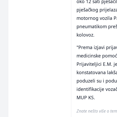
oko 12 sati pješači
pješačkog prijelaz
motornog vozila Pa
pneumatikom preš
kolovoz.
"Prema izjavi prija
medicinske pomoći
Prijaviteljici E.M
konstatovana lakša
poduzeli su i podu
identifikacije voza
MUP KS.
Znate nešto više o temi 