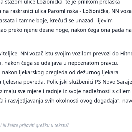
la stazom ulice Ložionička, te je prilikom prelaska
a na raskrsnici ulica Paromlinska - Ložionička, NN voza
ssata i tamne boje, krećući se unazad, lijevim
ao preko njene desne noge, nakon čega ona pada na
viteljice, NN vozač istu svojim vozilom prevozi do Hitn
, nakon čega se udaljava u nepoznatom pravcu.
. je nakon ljekarskog pregleda od dežurnog ljekara
 tjelesna povreda. Policijski službenici PS Novo Saraj
zimaju sve mjere i radnje iz svoje nadležnosti s ciljem
ča i rasvjetljavanja svih okolnosti ovog događaja", nav
ili želite prijaviti grešku u tekstu?