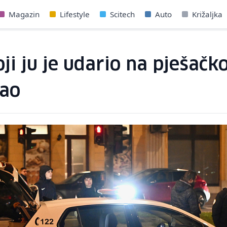
Magazin
Lifestyle
Scitech
Auto
Križaljka
oji ju je udario na pješač
gao