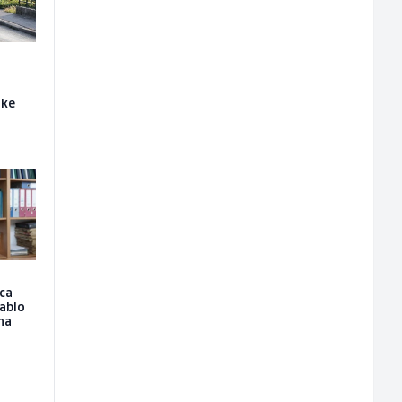
uke
ica
tablo
 na
o