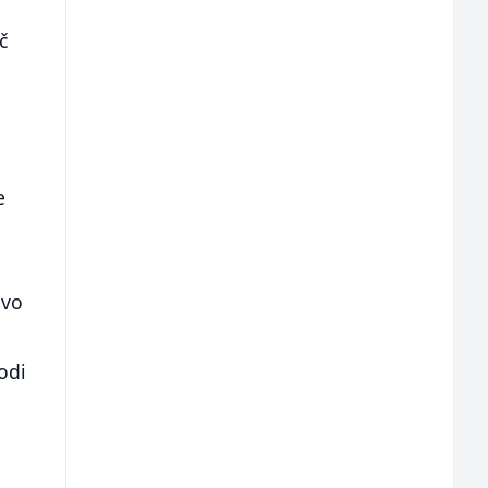
č
e
evo
odi