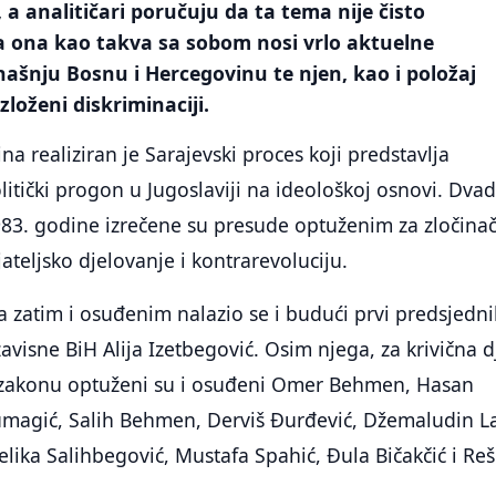
 a analitičari poručuju da ta tema nije čisto
da ona kao takva sa sobom nosi vrlo aktuelne
našnju Bosnu i Hercegovinu te njen, kao i položaj
zloženi diskriminaciji.
na realiziran je Sarajevski proces koji predstavlja
olitički progon u Jugoslaviji na ideološkoj osnovi. Dva
983. godine izrečene su presude optuženim za zločina
ateljsko djelovanje i kontrarevoluciju.
zatim i osuđenim nalazio se i budući prvi predsjedni
avisne BiH Alija Izetbegović. Osim njega, za krivična d
zakonu optuženi su i osuđeni Omer Behmen, Hasan
umagić, Salih Behmen, Derviš Đurđević, Džemaludin La
lika Salihbegović, Mustafa Spahić, Đula Bičakčić i Reš