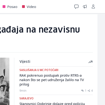
Posao
Video
ogađaja na nezavisnu
Vijesti
SASLUŠANJA U MC POTOČARI
RAK pokrenuo postupak protiv RTRS-a
nakon što se pet udruženja žalilo na TV
prilog
9min
1
4
SARAJEVO
Stanovnici Dobrinje dolaze pred policiju