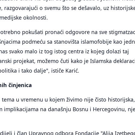
e, razgovarajući o svemu što se dešavalo, uz historijsk
 medijske okolnosti.
potrebno pokušati pronaći odgovore na sve stigmatzac
ošnjacima podmeću sa stanovišta islamofobije kao jed
nas svako malo iz tog istog centra iz kojeg dolazi taj
janski projekat, možemo čuti kako je Islamska deklarac
litika i tako dalje", ističe Karić.
nih činjenica
a tema u vremenu u kojem živimo nije čisto historijska,
im implikacijama na današnju Bosnu i Hercegovinu, nje
dijeli i član Upravnog odbora Fondacije "Alija Izetbeg