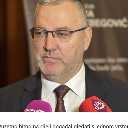
 izuzetno bitno na cijeli događaj gledati s jednom vrst