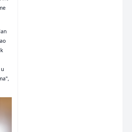
ome
dan
kao
ek
 u
ma",