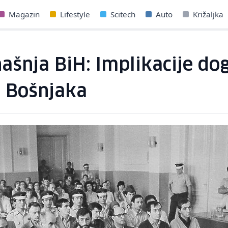
Magazin
Lifestyle
Scitech
Auto
Križaljka
našnja BiH: Implikacije d
u Bošnjaka