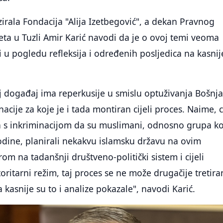
irala Fondacija "Alija Izetbegović", a dekan Pravnog
teta u Tuzli Amir Karić navodi da je o ovoj temi veoma
i u pogledu refleksija i određenih posljedica na kasnij
j događaj ima reperkusije u smislu optuživanja Bošnj
nacije za koje je i tada montiran cijeli proces. Naime, ci
n s inkriminacijom da su muslimani, odnosno grupa ko
odine, planirali nekakvu islamsku državu na ovim
om na tadanšnji društveno-politički sistem i cijeli
toritarni režim, taj proces se ne može drugačije tretira
 kasnije su to i analize pokazale", navodi Karić.