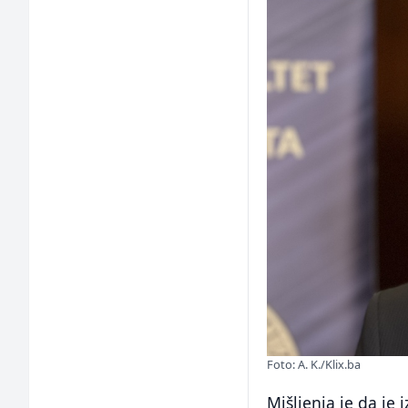
Foto: A. K./Klix.ba
Mišljenja je da je