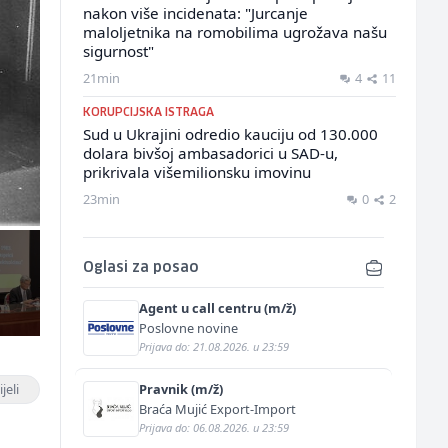
nakon više incidenata: "Jurcanje
maloljetnika na romobilima ugrožava našu
sigurnost"
21min
4
11
KORUPCIJSKA ISTRAGA
Sud u Ukrajini odredio kauciju od 130.000
dolara bivšoj ambasadorici u SAD-u,
prikrivala višemilionsku imovinu
23min
0
2
Oglasi za posao
Agent u call centru (m/ž)
Poslovne novine
Prijava do: 21.08.2026. u 23:59
jeli
Pravnik (m/ž)
Braća Mujić Export-Import
Prijava do: 06.08.2026. u 23:59