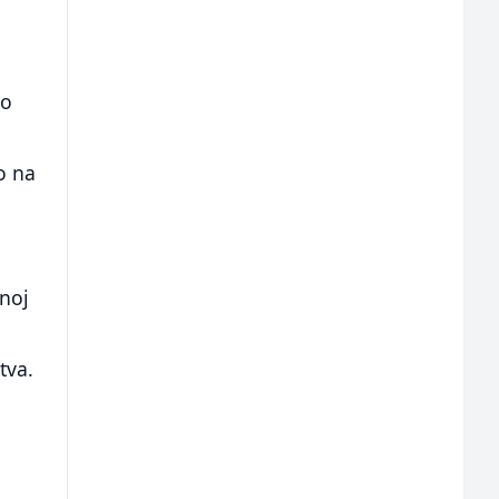
ao
o na
dnoj
tva.