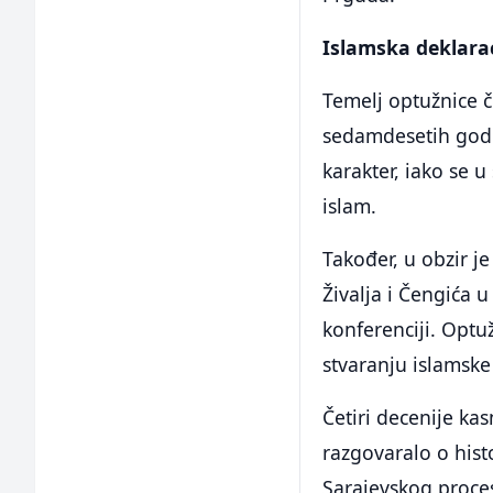
Islamska deklarac
Temelj optužnice č
sedamdesetih godin
karakter, iako se u
islam.
Također, u obzir j
Živalja i Čengića 
konferenciji. Optu
stvaranju islamske
Četiri decenije ka
razgovaralo o hist
Sarajevskog proce