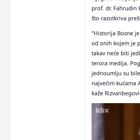
prof. dr. Fahrudin
što razotkriva pre
"Historija Bosne je
od onih kojem je p
takav neće biti jed
terora medija. Pog
jednoumlju su bil
najvećim kućama Am
kaže Rizvanbegovi