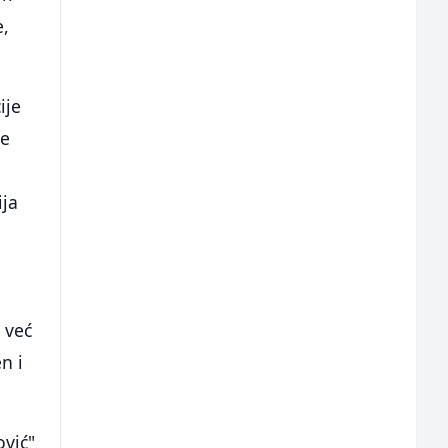
e,
ije
ne
ija
 već
n i
ović"