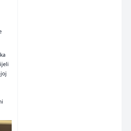
e
aka
jeli
joj
ni