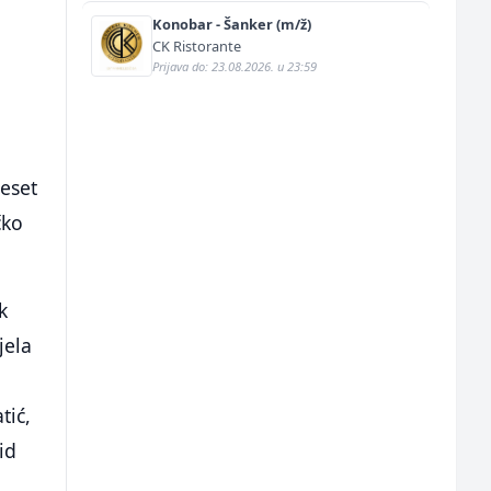
Konobar - Šanker (m/ž)
CK Ristorante
Prijava do: 23.08.2026. u 23:59
deset
čko
k
jela
tić,
id