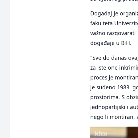
Događaj je organiz
fakulteta Univerzi
važno razgovarati 
događaje u BiH.
"Sve do danas ova
za iste one inkrimi
proces je montira
je suđeno 1983. g
prostorima. S obzir
jednopartijski i au
nego li montiran, a