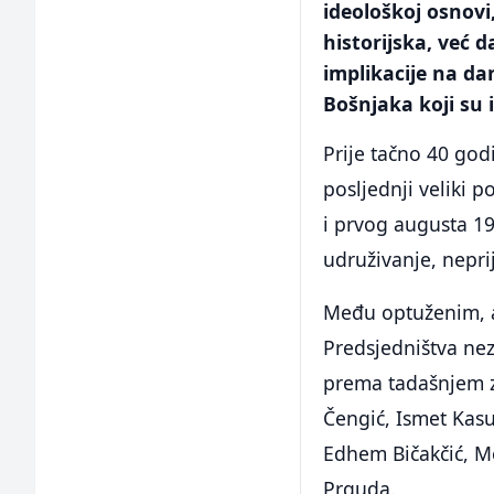
ideološkoj osnovi,
historijska, već 
implikacije na da
Bošnjaka koji su i
Prije tačno 40 godi
posljednji veliki p
i prvog augusta 1
udruživanje, neprij
Među optuženim, a 
Predsjedništva nez
prema tadašnjem 
Čengić, Ismet Kas
Edhem Bičakčić, Me
Prguda.