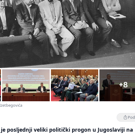
+8
 Izetbegovića
Podi
je posljednji veliki politički progon u Jugoslaviji na