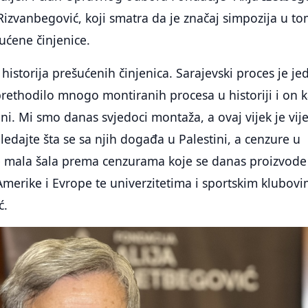
 Rizvanbegović, koji smatra da je značaj simpozija u t
šućene činjenice.
 historija prešućenih činjenica. Sarajevski proces je je
rethodilo mnogo montiranih procesa u historiji i on 
ini. Mi smo danas svjedoci montaža, a ovaj vijek je vij
ledajte šta se sa njih događa u Palestini, a cenzure u
e mala šala prema cenzurama koje se danas proizvode
erike i Evrope te univerzitetima i sportskim klubovi
ć.