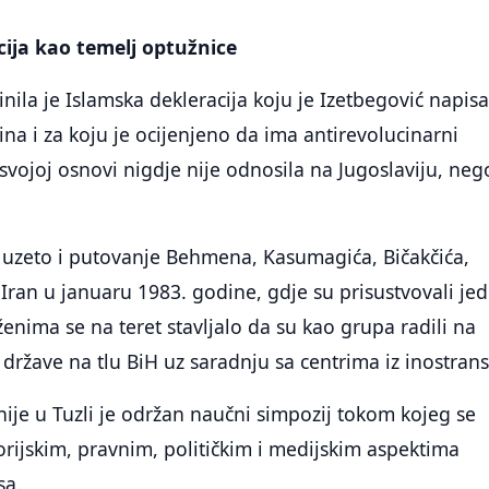
ija kao temelj optužnice
inila je Islamska dekleracija koju je Izetbegović napis
a i za koju je ocijenjeno da ima antirevolucinarni
 svojoj osnovi nigdje nije odnosila na Jugoslaviju, neg
e uzeto i putovanje Behmena, Kasumagića, Bičakčića,
u Iran u januaru 1983. godine, gdje su prisustvovali je
ženima se na teret stavljalo da su kao grupa radili na
 države na tlu BiH uz saradnju sa centrima iz inostrans
snije u Tuzli je održan naučni simpozij tokom kojeg se
orijskim, pravnim, političkim i medijskim aspektima
sa.