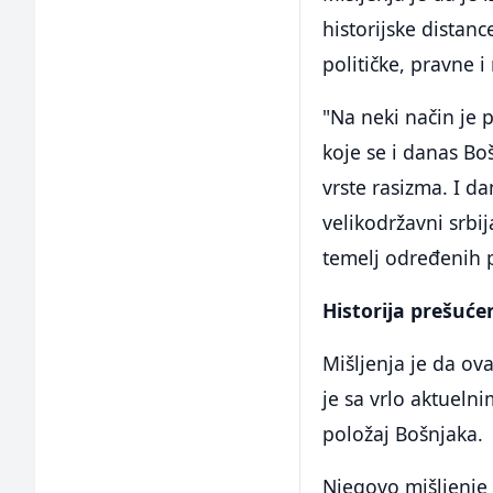
historijske distanc
političke, pravne i
"Na neki način je 
koje se i danas B
vrste rasizma. I da
velikodržavni srbi
temelj određenih po
Historija prešuće
Mišljenja je da ov
je sa vrlo aktueln
položaj Bošnjaka.
Njegovo mišljenje 