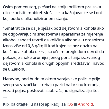
Osim pomenutog, pješaci ne smiju prilikom prelaska
ulice koristiti mobitel, slušalice, a kažnjavat će se i oni
koji budu u alkoholiziranom stanju.
"Smatrat će se da je pješak pod dejstvom alkohola ako
se odgovarajućim sredstvima i aparatima za mjerenje
alkoholisanosti utvrdi da količina alkohola u organizmu
iznosiviše od 0,8 g/kg ili kod kojeg se bez obzira na
količinu alkohola u krvi, stručnim pregledom utvrdi da
pokazuje znake promijenjenog ponašanja izazvanog
dejstvom alkohola ili drugih opojnih sredstava", navodi
se u Zakonu.
Naravno, pod budnim okom sarajevske policije prije
svega su vozači koji trebaju paziti na brzinu kretanja,
vezati pojas, poštovati saobraćajnu signalizaciju itd.
Klix.ba čitajte i u našoj aplikaciji za
iOS
ili
Android
.