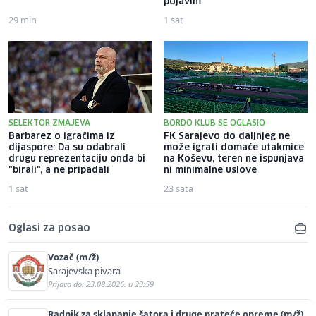
pojavim
29 min
1 sat
SELEKTOR ZMAJEVA
BORDO KLUB SE OGLASIO
Barbarez o igračima iz
FK Sarajevo do daljnjeg ne
dijaspore: Da su odabrali
može igrati domaće utakmice
drugu reprezentaciju onda bi
na Koševu, teren ne ispunjava
"birali", a ne pripadali
ni minimalne uslove
1 sat
23 sata
Oglasi za posao
Vozač (m/ž)
Sarajevska pivara
Prijava do: 23.08.2026. u 23:59
Radnik za sklapanje šatora i druge prateće opreme (m/ž)