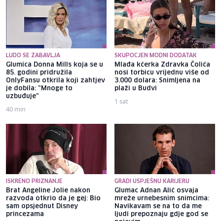
LUDO SE ZABAVLJA
SKUPOCJEN MODNI DODATAK
Glumica Donna Mills koja se u
Mlađa kćerka Zdravka Čolića
85. godini pridružila
nosi torbicu vrijednu više od
OnlyFansu otkrila koji zahtjev
3.000 dolara: Snimljena na
je dobila: "Mnoge to
plaži u Budvi
uzbuđuje"
1 sat
40 min
ISKRENO PRIZNANJE
GRADI USPJEŠNU KARIJERU
Brat Angeline Jolie nakon
Glumac Adnan Alić osvaja
razvoda otkrio da je gej: Bio
mreže urnebesnim snimcima:
sam opsjednut Disney
Navikavam se na to da me
princezama
ljudi prepoznaju gdje god se