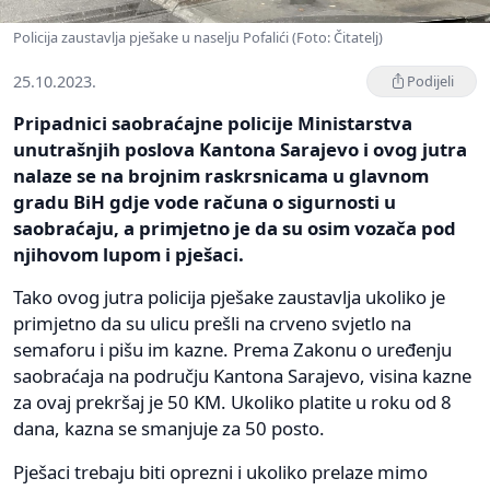
Policija zaustavlja pješake u naselju Pofalići (Foto: Čitatelj)
25.10.2023.
Podijeli
Pripadnici saobraćajne policije Ministarstva
unutrašnjih poslova Kantona Sarajevo i ovog jutra
nalaze se na brojnim raskrsnicama u glavnom
gradu BiH gdje vode računa o sigurnosti u
saobraćaju, a primjetno je da su osim vozača pod
njihovom lupom i pješaci.
Tako ovog jutra policija pješake zaustavlja ukoliko je
primjetno da su ulicu prešli na crveno svjetlo na
semaforu i pišu im kazne. Prema Zakonu o uređenju
saobraćaja na području Kantona Sarajevo, visina kazne
za ovaj prekršaj je 50 KM. Ukoliko platite u roku od 8
dana, kazna se smanjuje za 50 posto.
Pješaci trebaju biti oprezni i ukoliko prelaze mimo