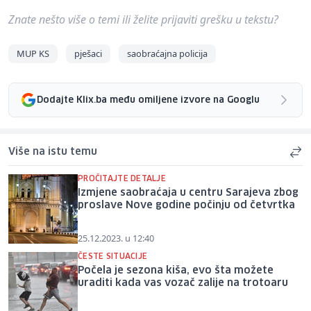
Znate nešto više o temi ili želite prijaviti grešku u tekstu?
MUP KS
pješaci
saobraćajna policija
Dodajte Klix.ba među omiljene izvore na Googlu
Više na istu temu
PROČITAJTE DETALJE
Izmjene saobraćaja u centru Sarajeva zbog
proslave Nove godine počinju od četvrtka
25.12.2023. u 12:40
ČESTE SITUACIJE
Počela je sezona kiša, evo šta možete
uraditi kada vas vozač zalije na trotoaru