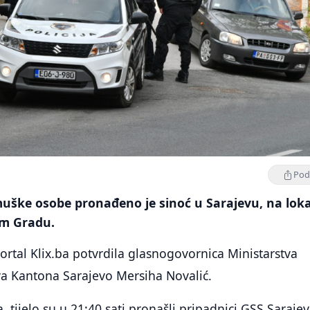
Podi
muške osobe pronađeno je sinoć u Sarajevu, na loka
om Gradu.
portal Klix.ba potvrdila glasnogovornica Ministarstva
va Kantona Sarajevo Mersiha Novalić.
 tijelo su u 21:40 sati pronašli pripadnici GSS Sarajev