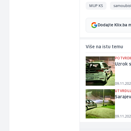
MUP KS
samoubis
Dodajte Klix.ba 
Više na istu temu
POTVRDI
Uzrok 
09.11.202
UTVRĐUJ
Saraje
09.11.202