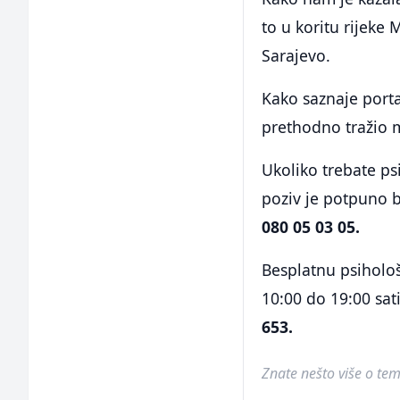
to u koritu rijeke 
Sarajevo.
Kako saznaje porta
prethodno tražio mu
Ukoliko trebate psi
poziv je potpuno b
080 05 03 05.
Besplatnu psiholo
10:00 do 19:00 sat
653.
Znate nešto više o temi 