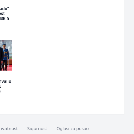
radu"
est
lskih
hvalio
u
m
rivatnost
Sigurnost
Oglasi za posao