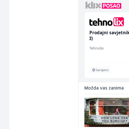
Skladišni radnik (m/ž)
Prodajni savjetni
ž)
Lidl BH
Tehnolix
Lepenica
Sarajevo
Možda vas zanima