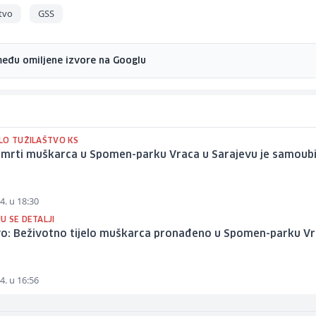
tvo
GSS
među omiljene izvore na Googlu
LO TUŽILAŠTVO KS
smrti muškarca u Spomen-parku Vraca u Sarajevu je samoub
4. u 18:30
U SE DETALJI
vo: Beživotno tijelo muškarca pronađeno u Spomen-parku V
4. u 16:56