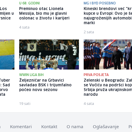
U 68. GODINI
MG I BYD POSEBNO
 Los
Preminuo otac Lionela
Kineski brendovi već "k
mljen u
Messija, bio mu je glavni
kupce u Evropi: Ovo je š
rsnice
oslonac u životu i karijeri
najugroženijih automobi
marki
4 sata
2 sata
WWIN LIGA BIH
PRVA POSJETA
Tuber
Željezničar na Grbavici
Zelenski u Beogradu: Za
i: Sad
savladao BSK i trijumfalno
se Vučiću na podršci koj
prvo
počeo novu sezonu
Srbija pruža ukrajinsko
ata
narodu
19 sati
4 sata
m
Komentari
Kontakt
O nama
Oglašavanje
P