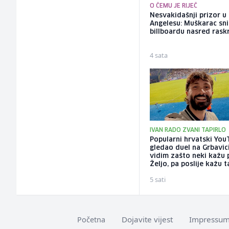
O ČEMU JE RIJEČ
Nesvakidašnji prizor u
Angelesu: Muškarac sni
billboardu nasred rask
4 sata
IVAN RADO ZVANI TAPIRLO
Popularni hrvatski You
gledao duel na Grbavic
vidim zašto neki kažu 
Željo, pa poslije kažu t
5 sati
Dojavite vijest
Impressu
Početna