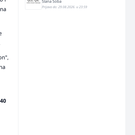
Slana Soba
Prijava do: 29.08.2026. u 23:59
ona
e
.
on",
ona
040