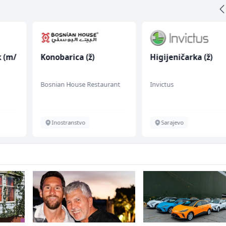
k (m/
Konobarica (ž)
Higijeničarka (ž)
Bosnian House Restaurant
Invictus
Inostranstvo
Sarajevo