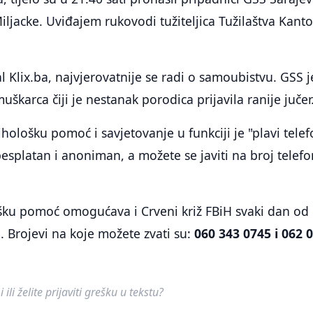
Miljacke. Uviđajem rukovodi tužiteljica Tužilaštva Kant
l Klix.ba, najvjerovatnije se radi o samoubistvu. GSS j
škarca čiji je nestanak porodica prijavila ranije jučer
hološku pomoć i savjetovanje u funkciji je "plavi telef
esplatan i anoniman, a možete se javiti na broj telef
šku pomoć omogućava i Crveni križ FBiH svaki dan od
i. Brojevi na koje možete zvati su:
060 343 0745 i 062 
ili želite prijaviti grešku u tekstu?