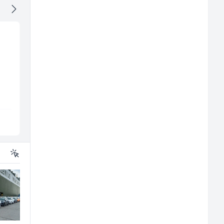
Komercijalista -
Trgovac - Magacioner
Serviser kafe aparata
(m/ž)
(m/ž)
P Trade
Amko komerc
Tuzla
Fojnica