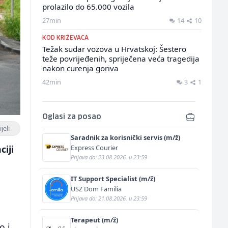
prolazilo do 65.000 vozila
27min
14
10
KOD KRIŽEVACA
Težak sudar vozova u Hrvatskoj: Šestero
teže povrijeđenih, spriječena veća tragedija
nakon curenja goriva
42min
3
1
Oglasi za posao
jeli
Saradnik za korisnički servis (m/ž)
Express Courier
ciji
Prijava do: 23.08.2026. u 23:59
IT Support Specialist (m/ž)
USZ Dom Familia
Prijava do: 21.08.2026. u 23:59
Terapeut (m/ž)
o i