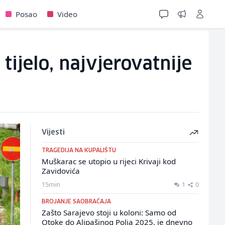
Posao
Video
tijelo, najvjerovatnije
Vijesti
TRAGEDIJA NA KUPALIŠTU
Muškarac se utopio u rijeci Krivaji kod
Zavidovića
15min
1
0
BROJANJE SAOBRAĆAJA
Zašto Sarajevo stoji u koloni: Samo od
Otoke do Alipašinog Polja 2025. je dnevno