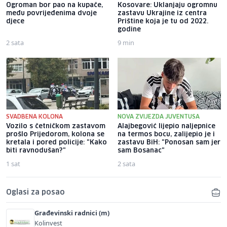
Ogroman bor pao na kupače,
Kosovare: Uklanjaju ogromnu
među povrijeđenima dvoje
zastavu Ukrajine iz centra
djece
Prištine koja je tu od 2022.
godine
2 sata
9 min
SVADBENA KOLONA
NOVA ZVIJEZDA JUVENTUSA
Vozilo s četničkom zastavom
Alajbegović lijepio naljepnice
prošlo Prijedorom, kolona se
na termos bocu, zalijepio je i
kretala i pored policije: "Kako
zastavu BiH: "Ponosan sam jer
biti ravnodušan?"
sam Bosanac"
1 sat
2 sata
Oglasi za posao
Građevinski radnici (m)
Kolinvest