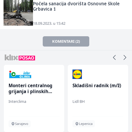
Počela sanacija dvorišta Osnovne škole
Grbavica 1
18.09.2023. u 15:42
KOMENTARI (2)
Monteri centralnog
Skladišni radnik (m/ž)
grijanja i plinskih
instalacija (m)
Interclima
Lidl BH
Sarajevo
Lepenica