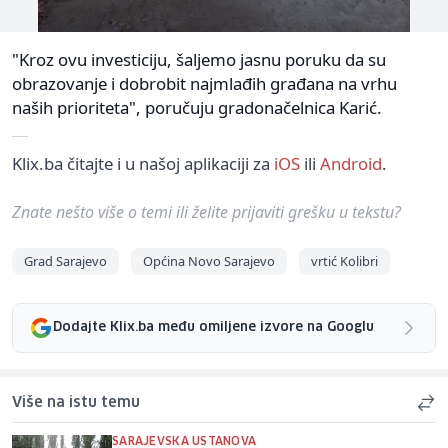
"Kroz ovu investiciju, šaljemo jasnu poruku da su
obrazovanje i dobrobit najmlađih građana na vrhu
naših prioriteta", poručuju gradonačelnica Karić.
Klix.ba čitajte i u našoj aplikaciji za
iOS
ili
Android
.
Znate nešto više o temi ili želite prijaviti grešku u tekstu?
Grad Sarajevo
Općina Novo Sarajevo
vrtić Kolibri
Dodajte Klix.ba među omiljene izvore na Googlu
Više na istu temu
SARAJEVSKA USTANOVA