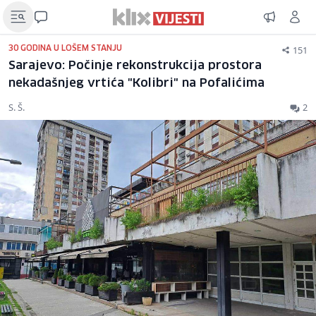
151
30 GODINA U LOŠEM STANJU
Sarajevo: Počinje rekonstrukcija prostora
nekadašnjeg vrtića "Kolibri" na Pofalićima
S. Š.
2