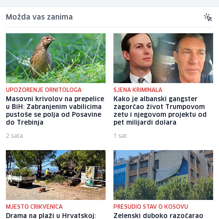
Možda vas zanima
UPOZORENJE ORNITOLOGA
SJENA KRIMINALA
Masovni krivolov na prepelice
Kako je albanski gangster
u BiH: Zabranjenim vabilicima
zagorčao život Trumpovom
pustoše se polja od Posavine
zetu i njegovom projektu od
do Trebinja
pet milijardi dolara
2 sata
1 sat
MJESTO CRIKVENICA
PRESUDIO STAV O KOSOVU
Drama na plaži u Hrvatskoj:
Zelenski duboko razočarao