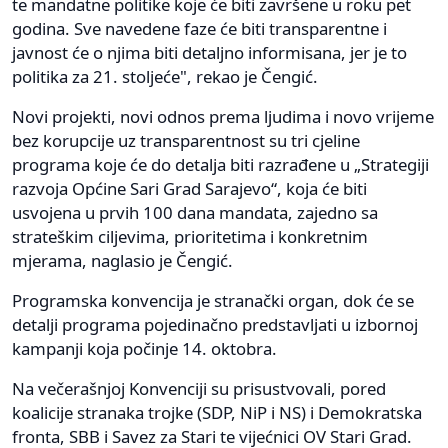
te mandatne politike koje će biti završene u roku pet
godina. Sve navedene faze će biti transparentne i
javnost će o njima biti detaljno informisana, jer je to
politika za 21. stoljeće", rekao je Čengić.
Novi projekti, novi odnos prema ljudima i novo vrijeme
bez korupcije uz transparentnost su tri cjeline
programa koje će do detalja biti razrađene u „Strategiji
razvoja Općine Sari Grad Sarajevo“, koja će biti
usvojena u prvih 100 dana mandata, zajedno sa
strateškim ciljevima, prioritetima i konkretnim
mjerama, naglasio je Čengić.
Programska konvencija je stranački organ, dok će se
detalji programa pojedinačno predstavljati u izbornoj
kampanji koja počinje 14. oktobra.
Na večerašnjoj Konvenciji su prisustvovali, pored
koalicije stranaka trojke (SDP, NiP i NS) i Demokratska
fronta, SBB i Savez za Stari te vijećnici OV Stari Grad.