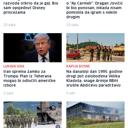
razvoda otkrio da je gej: Bio
o "Ay Carmeli": Dragan Jovičić
sam opsjednut Disney
bi bio ponosan; nikada nisam
princezama
pomislila da igram s nekim
drugim
23 sata
23 sata
LUKAVA IGRA
KAPIJA BOSNE
Iran sprema zamku za
Na današnji dan 1995. godine
Trumpa: Plan iz Teherana
drugi put oslobođena Velika
mogao bi odlučiti američke
Kladuša, snage Armije RBiH
izbore
srušile Abdićevu paradržavu
2 sata
5 sati