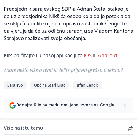
Predsjednik sarajevskog SDP-a Adnan Šteta istakao je
da uz predsjednika Nikšića osoba koja ga je potakla da
se uključi u politiku je bio upravo zastupnik Čengić te
da vjeruje da će uz odličnu saradnju sa Vladom Kantona
Sarajevo realizovati svoja obećanja.
Klix.ba čitajte i u našoj aplikaciji za
iOS
ili
Android
.
Znate nešto više o temi ili želite prijaviti grešku u tekstu?
Sarajevo
Općina Stari Grad
Irfan Čengić
Dodajte Klix.ba među omiljene izvore na Googlu
Više na istu temu