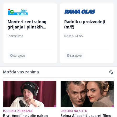
Monteri centralnog
Radnik u proizvodnji
grijanja i plinskih
(m/ž)
instalacija (m)
Interclima
RAMA-GLAS
Sarajevo
Sarajevo
Možda vas zanima
ISKRENO PRIZNANJE
USKORO NA SFF-U
Brat Angeline Jolie nakon
Selma Alispahić ususret filmu