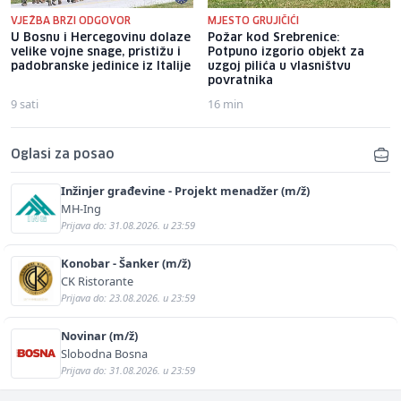
VJEŽBA BRZI ODGOVOR
MJESTO GRUJIČIĆI
U Bosnu i Hercegovinu dolaze
Požar kod Srebrenice:
velike vojne snage, pristižu i
Potpuno izgorio objekt za
padobranske jedinice iz Italije
uzgoj pilića u vlasništvu
povratnika
9 sati
16 min
Oglasi za posao
Inžinjer građevine - Projekt menadžer (m/ž)
MH-Ing
Prijava do: 31.08.2026. u 23:59
Konobar - Šanker (m/ž)
CK Ristorante
Prijava do: 23.08.2026. u 23:59
Novinar (m/ž)
Slobodna Bosna
Prijava do: 31.08.2026. u 23:59